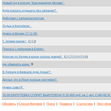
Новый год в поезде "Екатеринбург-Москва"
Куда поехать отдыхать без загранки?
Действия с загранпаспортом
Отдых в Коктебеле.
Нужно в Москву 17.11.09
С легким паром !
(
1
|
2
)
Поехать с ребенком в Египет
Коротко по Индии в конце сезона дождей.
(
1
|
2
|
3
|
4
|
5
|
6
)
где обменять юани
В Хургаду в феврале куда лучше?
Друзья, кто в Прагу в конце сентября?
Нужен совет!!!
26.09.09!!ПУТЕВКА СГОРИТ ВЫКУПЛЕНА !!! 16,900 руб. на 1 чел. САМ НЕ 
Обновить
|
Список Форумов
|
Поиск
|
Правила
|
Статистика
|
Лист бло