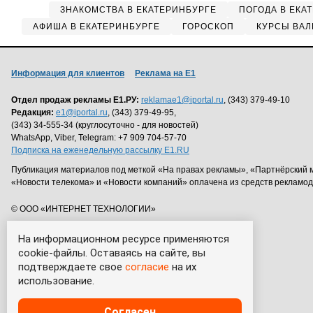
ЗНАКОМСТВА В ЕКАТЕРИНБУРГЕ
ПОГОДА В ЕКА
АФИША В ЕКАТЕРИНБУРГЕ
ГОРОСКОП
КУРСЫ ВАЛ
Информация для клиентов
Реклама на Е1
Отдел продаж рекламы Е1.РУ:
reklamae1@iportal.ru
, (343) 379-49-10
Редакция:
e1@iportal.ru
, (343) 379-49-95,
(343) 34-555-34 (круглосуточно - для новостей)
WhatsApp, Viber, Telegram: +7 909 704-57-70
Подписка на еженедельную рассылку E1.RU
Публикация материалов под меткой «На правах рекламы», «Партнёрский 
«Новости телекома» и «Новости компаний» оплачена из средств рекламо
© ООО «ИНТЕРНЕТ ТЕХНОЛОГИИ»
На информационном ресурсе применяются
cookie-файлы. Оставаясь на сайте, вы
подтверждаете свое
согласие
на их
использование.
Согласен