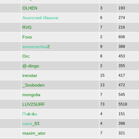
OLHEN
3
193
Анатолий
Иванов
6
274
RVG
7
216
Foxs
2
606
жизнелюбка
2
9
388
Orc
8
453
@-dingo
2
355
irenstar
15
417
_Svoboden
13
472
mongolia
7
545
LUV2SURF
73
5518
Пч
ё
л
k
а
4
151
саня
_83
4
398
maxim_ator
7
321