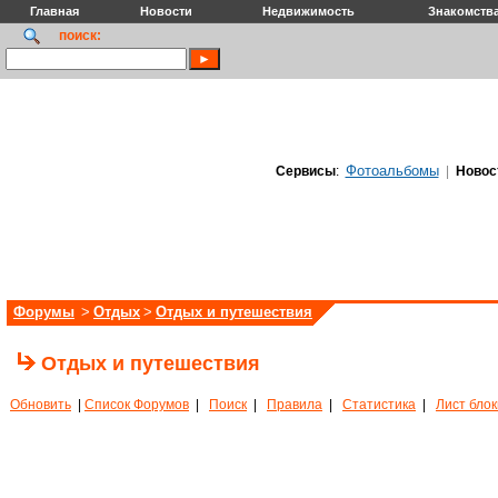
Главная
Новости
Недвижимость
Знакомств
поиск:
Фотоальбомы
Сервисы
:
|
Новос
Форумы
>
Отдых
>
Отдых и путешествия
Отдых и путешествия
Обновить
|
Список Форумов
|
Поиск
|
Правила
|
Статистика
|
Лист бло