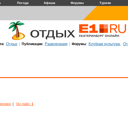
а
Погода
Афиша
Форумы
Туризм
Отдых
Развлечения
Клубная культура
От
ти
:
|
Публикации
:
|
Форумы
:
,
кировок
|
Он-лайн:
1