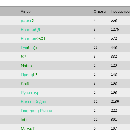
Автор
Ответы
Просмотро
раиль
2
4
558
Евгений
Д
.
3
1275
Евгения
0501
4
572
Гус
ё
на
))
16
448
SP
3
332
Natea
1
120
Принц
IP
1
143
Knift
3
193
Русич
-
тур
1
198
Большой
Дэн
61
2186
Гвардеец
Рысяя
1
222
letti
12
861
MaryaT
0
167