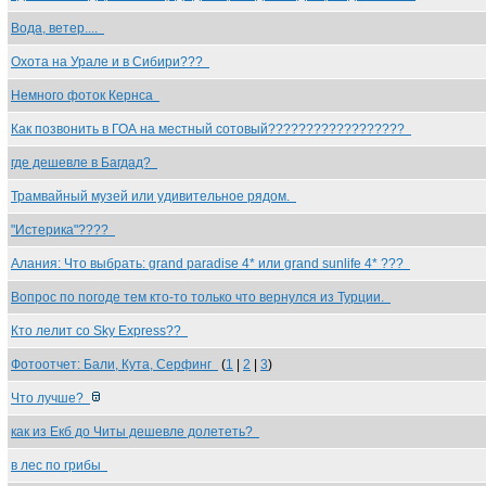
Вода, ветер....
Охота на Урале и в Сибири???
Немного фоток Кернса
Как позвонить в ГОА на местный сотовый??????????????????
где дешевле в Багдад?
Трамвайный музей или удивительное рядом.
"Истерика"????
Алания: Что выбрать: grand paradise 4* или grand sunlife 4* ???
Вопрос по погоде тем кто-то только что вернулся из Турции.
Кто лелит со Sky Express??
Фотоотчет: Бали, Кута, Серфинг
(
1
|
2
|
3
)
Что лучше?
как из Екб до Читы дешевле долететь?
в лес по грибы