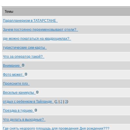
Темы
Парапланеризм в ТАТАРСТАНЕ
Зачем постоянно переименовывают отели?
где можно покататься на квадроциклах?
туристические сим-карты
Что за оператор такой?
Внимание
Фото может
Проясните плз
Веселые каникулы
отдых с ребенком в Тайланде
(
1
|
2
|
3
)
Поездка в турцию
Что делать в выходные?
Где снять недорого площадь для проведения Дня рождения???