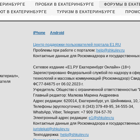
ТЕРИНБУРГЕ
ПРОБКИ В ЕКАТЕРИНБУРГЕ
ФОРУМЫ В ЕКАТ
ЮТ В ЕКАТЕРИНБУРГЕ
ТУРИЗМ В ЕКАТЕРИНБУРГЕ
ПРОМО
iPhone
Android
Центр поддержки пользователей портала E1.RU
Проблемы при работе с порталом:
help@shkulev.ru
Контактные данные для Роскомнадзора и государственных
Сетевое издание «Е1.РУ Екатеринбург Онлайн» (18+)
Зарегистрировано Федеральной службой по надзору в сф
материал»,
технологий и массовых коммуникаций (Роскомнадзор) Свид
дателя
ФС77-84675 от 06.02.2023 г.
Учредитель: Общество с ограниченной ответственность
Главный редактор: Малкова Марина Андреевна
Адрес редакции: 620014, Екатеринбург, ул. Шейнкмана, 10, 
Телефоны (круглосуточно): 8 (343) 379-49-95, 34-555-34,
WhatsApp, Viber, Telegram: +7 909 704-57-70
Электронный адрес редакции:
e1@shkulev.ru
Контактные данные для Роскомнадзора и государственных
juristekat@shkulev.ru
Техподдержка:
help@shkulev.ru