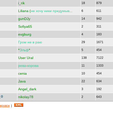
i_rik
18
879
Liliana (
не
хочу
ники
придумыв
...
6
611
gunDJy
14
942
Sofiya65
2
311
evgburg
4
183
Гром
не
в
раю
29
1671
*
Эльф
*
5
454
User Ural
138
7122
рева
-
корова
11
1333
cenia
10
454
Java
22
634
Angel_dark
3
192
nikolay78
М
2
643
кировок
|