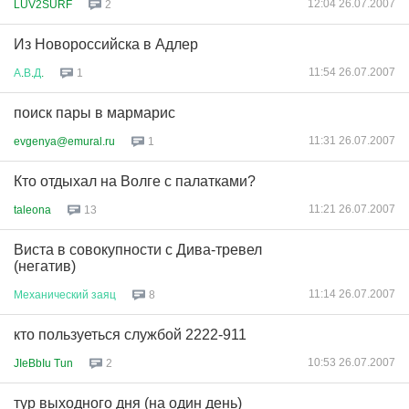
12:04 26.07.2007
LUV2SURF
2
Из Новороссийска в Адлер
11:54 26.07.2007
А
.
В
.
Д
.
1
поиск пары в мармарис
11:31 26.07.2007
evgenya@emural.ru
1
Кто отдыхал на Волге с палатками?
11:21 26.07.2007
taleona
13
Виста в совокупности с Дива-тревел
(негатив)
11:14 26.07.2007
Механический
заяц
8
кто пользуеться службой 2222-911
10:53 26.07.2007
JIeBbIu Tun
2
тур выходного дня (на один день)