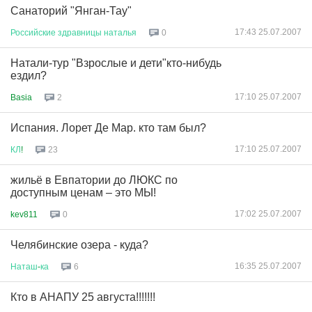
Санаторий "Янган-Тау"
17:43 25.07.2007
Российские
здравницы
наталья
0
Натали-тур "Взрослые и дети"кто-нибудь
ездил?
17:10 25.07.2007
Basia
2
Испания. Лорет Де Мар. кто там был?
17:10 25.07.2007
КЛ
!
23
жильё в Евпатории до ЛЮКС по
доступным ценам – это МЫ!
17:02 25.07.2007
kev811
0
Челябинские озера - куда?
16:35 25.07.2007
Наташ
-
ка
6
Кто в АНАПУ 25 августа!!!!!!!