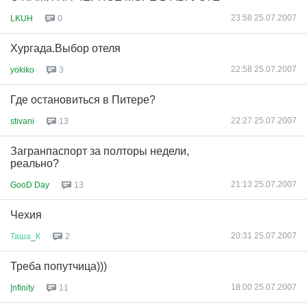
23:58 25.07.2007
LKUH
0
Хургада.Выбор отеля
22:58 25.07.2007
yokiko
3
Где остановиться в Питере?
22:27 25.07.2007
stivani
13
Загранпаспорт за полторы недели,
реально?
21:13 25.07.2007
GooD Day
13
Чехия
20:31 25.07.2007
Таша
_
К
2
Треба попутчица)))
18:00 25.07.2007
|nfinity
11