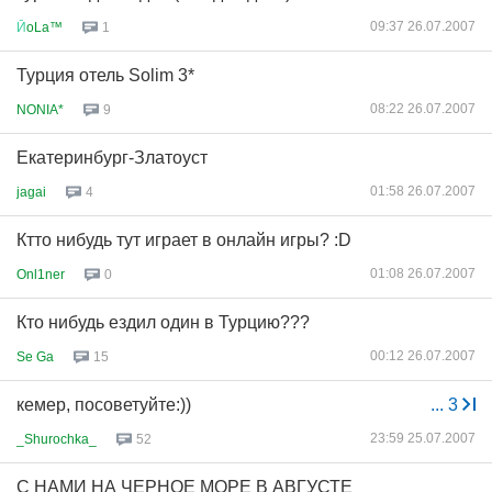
09:37 26.07.2007
Й
oLa™
1
Турция отель Solim 3*
08:22 26.07.2007
NONIA*
9
Екатеринбург-Златоуст
01:58 26.07.2007
jagai
4
Ктто нибудь тут играет в онлайн игры? :D
01:08 26.07.2007
Onl1ner
0
Кто нибудь ездил один в Турцию???
00:12 26.07.2007
Se Ga
15
кемер, посоветуйте:))
...
3
23:59 25.07.2007
_Shurochka_
52
С НАМИ НА ЧЕРНОЕ МОРЕ В АВГУСТЕ