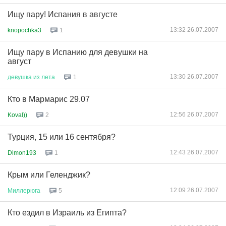
Ищу пару! Испания в августе
13:32 26.07.2007
knopochka3
1
Ищу пару в Испанию для девушки на
август
13:30 26.07.2007
девушка
из
лета
1
Кто в Мармарис 29.07
12:56 26.07.2007
Koval))
2
Турция, 15 или 16 сентября?
12:43 26.07.2007
Dimon193
1
Крым или Геленджик?
12:09 26.07.2007
Миллерюга
5
Кто ездил в Израиль из Египта?