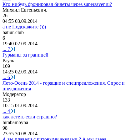
Кто-нибудь бронировал билеты через supersaver.ru?
Михаил
Евгеньевич
.
26
04:55 03.09.2014
а не Подскажите ))))
batiur-club
6
19:40 02.09.2014
...
7
Гурманы за границей
Рауль
169
14:25 02.09.2014
...
6
Лето-Осень 2014 - горящие и спецпредложения. Спрос и
предложения
Модератор
133
10:15 01.09.2014
...
4
как лететь если страшно?
hirabambyna
98
23:55 30.08.2014
А вы плавали с китовыми акулами ? А мы даааа