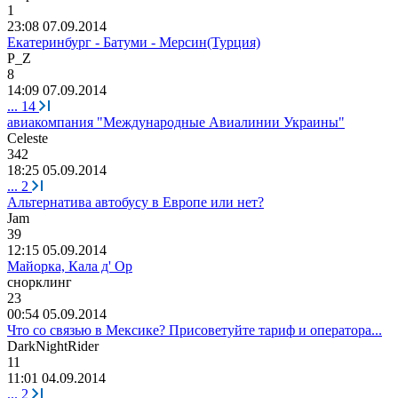
1
23:08 07.09.2014
Екатеринбург - Батуми - Мерсин(Турция)
P_Z
8
14:09 07.09.2014
...
14
авиакомпания "Международные Авиалинии Украины"
Celeste
342
18:25 05.09.2014
...
2
Альтернатива автобусу в Европе или нет?
Jam
39
12:15 05.09.2014
Майорка, Кала д' Ор
снорклинг
23
00:54 05.09.2014
Что со связью в Мексике? Присоветуйте тариф и оператора...
DarkNightRider
11
11:01 04.09.2014
...
2