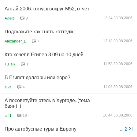
Алтай-2006: отпуск вокруг М52, отчёт
12:24 30.08.2006
A
лек
c
0
Подскажите как снять коттедж
12:18 30.08.2006
Alexander_E
7
Кто хочет в Египер 3.09 на 10 дней
11:58 30.08.2006
TuTsik
1
В Египет доллары или евро?
11:08 30.08.2006
aiva
4
А посоветуйте отель в Хургаде..(тема
баян) :)
10:44 30.08.2006
alff1
19
Про автобусные туры в Европу
...
2