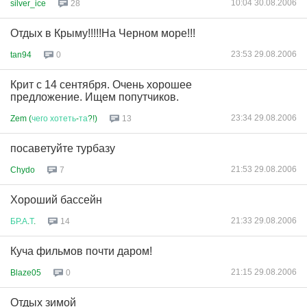
10:04 30.08.2006
silver_ice
28
Отдых в Крыму!!!!!На Черном море!!!
23:53 29.08.2006
tan94
0
Крит с 14 сентября. Очень хорошее
предложение. Ищем попутчиков.
23:34 29.08.2006
Zem (
чего
хотеть
-
та
?!)
13
посаветуйте турбазу
21:53 29.08.2006
Chydo
7
Хороший бассейн
21:33 29.08.2006
БР
.
А
.
Т
.
14
Куча фильмов почти даром!
21:15 29.08.2006
Blaze05
0
Отдых зимой