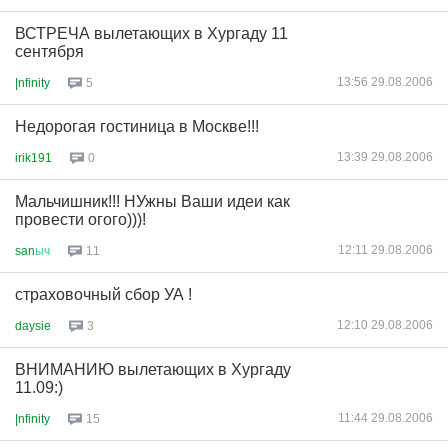
ВСТРЕЧА вылетающих в Хургаду 11
сентября
13:56 29.08.2006
|nfinity
5
Недорогая гостиница в Москве!!!
13:39 29.08.2006
irik191
0
Мальчишник!!! НУжны Ваши идеи как
провести огого)))!
12:11 29.08.2006
san
ыч
11
страховочный сбор УА !
12:10 29.08.2006
daysie
3
ВНИМАНИЮ вылетающих в Хургаду
11.09:)
11:44 29.08.2006
|nfinity
15