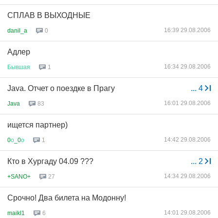
СПЛАВ В ВЫХОДНЫЕ
16:39 29.08.2006
danil_a
0
Адлер
16:34 29.08.2006
Бывшая
1
Java. Отчет о поездке в Прагу
...
4
16:01 29.08.2006
Java
83
ищется партнер)
14:42 29.08.2006
0
о
_0
о
1
Кто в Хургаду 04.09 ???
...
2
14:34 29.08.2006
+SANO+
27
Срочно! Два билета на Модонну!
14:01 29.08.2006
maikl1
6