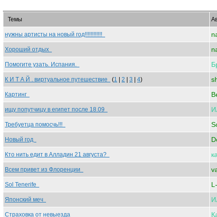
Темы
А
n
нужны артисты на новый год!!!!!!!!!!!!
n
Хороший отдых
Б
Помогите узать. Испания.
s
К И Т А Й . виртуальное путешествие
(
1
|
2
|
3
|
4
)
B
Картинг
И
ищу попутчицу в египет после 18.09
S
Требуетца помосчь!!!
D
Новый год
к
Кто нить едит в Алладин 21 августа?
v
Всем привет из Флоренции
L
Sol Tenerife
И
Японский меч
К
Страховка от невыезда