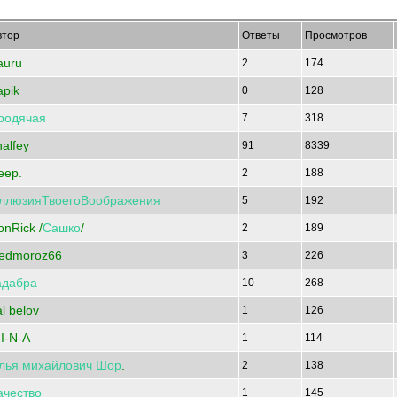
втор
Ответы
Просмотров
auru
2
174
apik
0
128
родячая
7
318
halfey
91
8339
eep.
2
188
ллюзияТвоегоВоображения
5
192
onRick /
Сашко
/
2
189
edmoroz66
3
226
адабра
10
268
al belov
1
126
-I-N-A
1
114
лья
михайлович
Шор
.
2
138
ачество
1
145