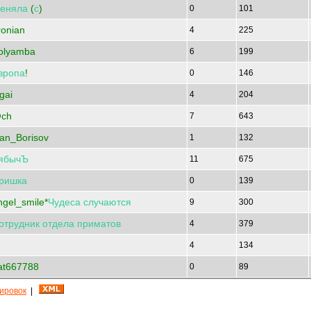
еняла
(
с
)
0
101
ronian
4
225
olyamba
6
199
вропа
!
0
146
gai
4
204
ch
7
643
van_Borisov
1
132
ябычЪ
11
675
ришка
0
139
ngel_smile*
Чудеса
случаются
9
300
отрудник
отдела
приматов
4
379
4
134
at667788
0
89
кировок
|