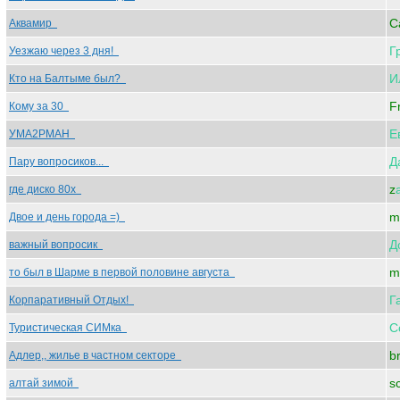
C
Аквамир
Г
Уезжаю через 3 дня!
И
Кто на Балтыме был?
F
Кому за 30
Е
УМА2РМАН
Д
Пару вопросиков...
z
где диско 80х
m
Двое и день города =)
Д
важный вопросик
m
то был в Шарме в первой половине августа
Г
Корпаративный Отдых!
С
Туристическая СИМка
b
Адлер,, жилье в частном секторе
s
алтай зимой