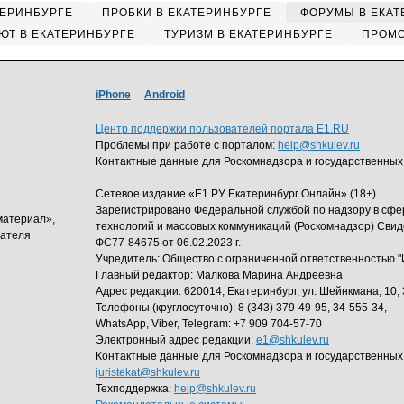
ТЕРИНБУРГЕ
ПРОБКИ В ЕКАТЕРИНБУРГЕ
ФОРУМЫ В ЕКАТ
ЮТ В ЕКАТЕРИНБУРГЕ
ТУРИЗМ В ЕКАТЕРИНБУРГЕ
ПРОМО
iPhone
Android
Центр поддержки пользователей портала E1.RU
Проблемы при работе с порталом:
help@shkulev.ru
Контактные данные для Роскомнадзора и государственных
Сетевое издание «Е1.РУ Екатеринбург Онлайн» (18+)
Зарегистрировано Федеральной службой по надзору в сф
материал»,
технологий и массовых коммуникаций (Роскомнадзор) Свид
дателя
ФС77-84675 от 06.02.2023 г.
Учредитель: Общество с ограниченной ответственность
Главный редактор: Малкова Марина Андреевна
Адрес редакции: 620014, Екатеринбург, ул. Шейнкмана, 10, 
Телефоны (круглосуточно): 8 (343) 379-49-95, 34-555-34,
WhatsApp, Viber, Telegram: +7 909 704-57-70
Электронный адрес редакции:
e1@shkulev.ru
Контактные данные для Роскомнадзора и государственных
juristekat@shkulev.ru
Техподдержка:
help@shkulev.ru