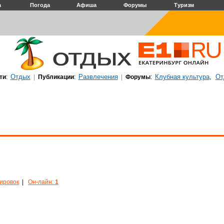
а
Погода
Афиша
Форумы
Туризм
Отдых
Развлечения
Клубная культура
От
ти
:
|
Публикации
:
|
Форумы
:
,
кировок
|
Он-лайн:
1