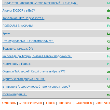
М
Продается навигатор Garmin 60cx новый 14 тыс.руб.
d
Аналог DOZORa в Екб?
K
Кабельное ТВ? Подскажите!!
Е
ПОЕХАЛИ В КАЗАНЬ!!!
ja
Крым
@
Что случилось с БО "Автомобилист"
I
Ведущие, тамада, Dj's
Р
на поезде до Турции, бывает такое? подскажите
И
Ищем пару в Париж
a
Отдых в Тайланде!!! Какой отель выбрать???
С
Туристическая фирма Ксения
Vi
в январе в Андорру повезёт кто из операторов?
n
костюм индейца
Обновить
|
Список Форумов
|
Поиск
|
Правила
|
Статистика
|
Лист бло