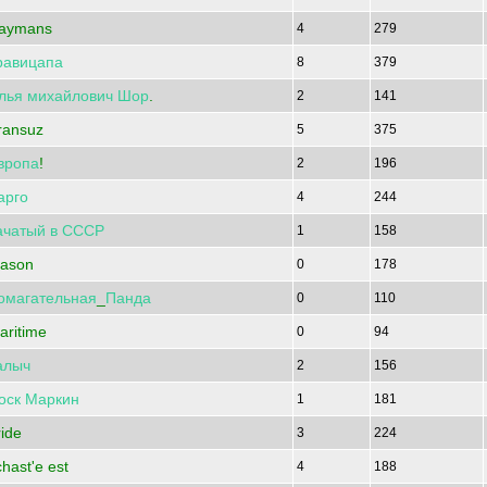
aymans
4
279
равицапа
8
379
лья
михайлович
Шор
.
2
141
ransuz
5
375
вропа
!
2
196
арго
4
244
ачатый
в
СССР
1
158
ason
0
178
омагательная
_
Панда
0
110
aritime
0
94
алыч
2
156
оск
Маркин
1
181
ride
3
224
chast'e est
4
188