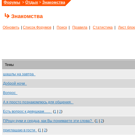
Форумы
>
Отдых
>
Знакомства
Знакомства
Обновить
|
Список Форумов
|
Поиск
|
Правила
|
Статистика
|
Лист бло
Темы
шашлы на завтра
Доброй ночи
Вопрос
А я просто познакомлюсь для общения.
Есть вопрос к девушкам.......
(
1
|
2
)
ПРошу руки и сердца, как Вы понимаете эти слова?
(
1
|
2
)
приглашаю в гости
(
1
|
2
)