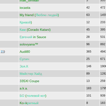
mak_similian
5
335
iocasta
42
472
My friend (
Люблю
людей
)
63
145
Кривой
)
12
233
Кам
(Corado Katani)
45
395
Евгений
in Sauce
28
531
solovyana™
96
892
Audi80
|
15
)
365
494
Супич
25
671
Зоя
.
К
146
190
Мейстер
Хайд
89
128
335XI Coupe
13
259
a.k.a.
183
179
БО
(
полевой
кот
)
101
939
Ko
н
k
ретный
8
183