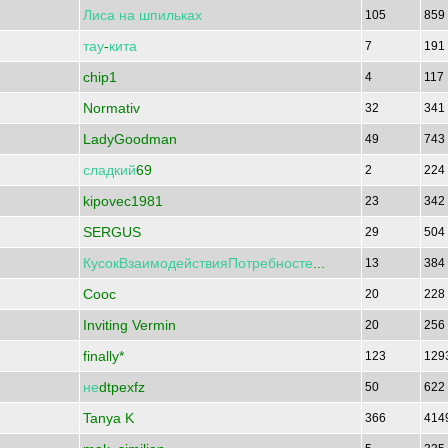
Лиса
на
шпильках
105
859
тау
-
кита
7
191
chip1
4
117
Normativ
32
341
LadyGoodman
49
743
сладкий
69
2
224
kipovec1981
23
342
SERGUS
29
504
КусокВзаимодействияПотребносте
...
13
384
Cooc
20
228
Inviting Vermin
20
256
finally*
123
129
не
dtpexfz
50
622
Tanya K
366
414