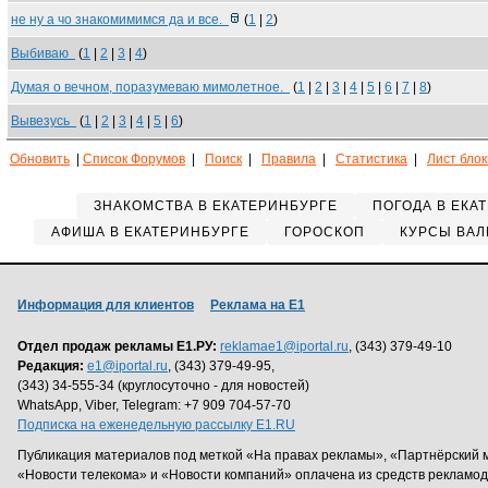
не ну а чо знакомимимся да и все.
(
1
|
2
)
Выбиваю
(
1
|
2
|
3
|
4
)
Думая о вечном, поразумеваю мимолетное.
(
1
|
2
|
3
|
4
|
5
|
6
|
7
|
8
)
Вывезусь
(
1
|
2
|
3
|
4
|
5
|
6
)
Обновить
|
Список Форумов
|
Поиск
|
Правила
|
Статистика
|
Лист бло
ЗНАКОМСТВА В ЕКАТЕРИНБУРГЕ
ПОГОДА В ЕКА
АФИША В ЕКАТЕРИНБУРГЕ
ГОРОСКОП
КУРСЫ ВАЛ
Информация для клиентов
Реклама на Е1
Отдел продаж рекламы Е1.РУ:
reklamae1@iportal.ru
, (343) 379-49-10
Редакция:
e1@iportal.ru
, (343) 379-49-95,
(343) 34-555-34 (круглосуточно - для новостей)
WhatsApp, Viber, Telegram: +7 909 704-57-70
Подписка на еженедельную рассылку E1.RU
Публикация материалов под меткой «На правах рекламы», «Партнёрский 
«Новости телекома» и «Новости компаний» оплачена из средств рекламо