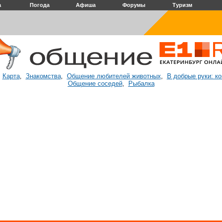
а
Погода
Афиша
Форумы
Туризм
Карта
Знакомства
Общение любителей животных
В добрые руки: к
:
,
,
,
Общение соседей
Рыбалка
,