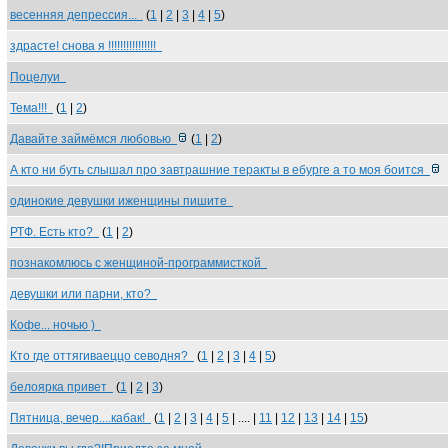
весенняя депрессия...
(
1
|
2
|
3
|
4
|
5
)
здрасте! снова я !!!!!!!!!!!!!!!!
Поцелуи
Тема!!!
(
1
|
2
)
Давайте займёмся любовью
(
1
|
2
)
А кто ни буть слышал про завтрашние теракты в ебурге а то моя боится
одинокие девушки иженщины пишите
РТФ. Есть кто?
(
1
|
2
)
познакомлюсь с женщиной-программисткой
девушки или парни, кто?
Кофе... ночью )
Кто где оттягиваеццо севодня?
(
1
|
2
|
3
|
4
|
5
)
белоярка привет
(
1
|
2
|
3
)
Пятница, вечер....кабак!
(
1
|
2
|
3
|
4
|
5
| .... |
11
|
12
|
13
|
14
|
15
)