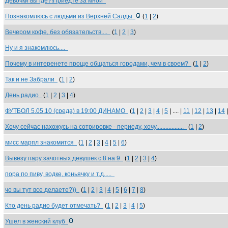
Девочки вы где?!Приедте за мной
Познакомлюсь с людьми из Верхней Салды
(
1
|
2
)
Вечером кофе, без обязательств....
(
1
|
2
|
3
)
Ну и я знакомлюсь....
Почему в интеренете проще общаться городами, чем в своем?
(
1
|
2
)
Так и не Забрали
(
1
|
2
)
День радио
(
1
|
2
|
3
|
4
)
ФУТБОЛ 5.05.10 (среда) в 19:00 ДИНАМО
(
1
|
2
|
3
|
4
|
5
| .... |
11
|
12
|
13
|
14
Хочу сейчас нахожусь на сотрировке - периеду, хочу..................
(
1
|
2
)
мисс марпл знакомится
(
1
|
2
|
3
|
4
|
5
|
6
)
Вывезу пару зачотных девушек с 8 на 9
(
1
|
2
|
3
|
4
)
пора по пиву, водке, коньячку и т.д.....
чо вы тут все делаете?))
(
1
|
2
|
3
|
4
|
5
|
6
|
7
|
8
)
Кто день радио будет отмечать?
(
1
|
2
|
3
|
4
|
5
)
Ушел в женский клуб