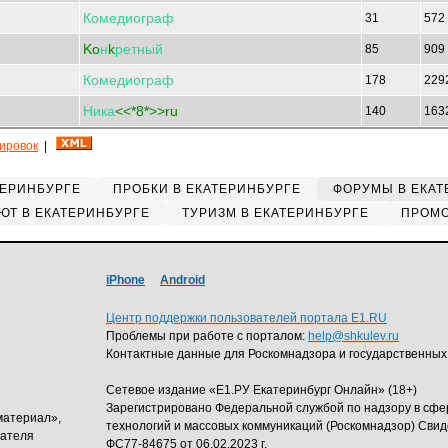
Комедиограф
31
572
Ko
н
k
ретный
85
909
Комедиограф
178
229
Ника
<<*8*>>ru
140
163
кировок
|
ТЕРИНБУРГЕ
ПРОБКИ В ЕКАТЕРИНБУРГЕ
ФОРУМЫ В ЕКАТ
ЮТ В ЕКАТЕРИНБУРГЕ
ТУРИЗМ В ЕКАТЕРИНБУРГЕ
ПРОМО
iPhone
Android
Центр поддержки пользователей портала E1.RU
Проблемы при работе с порталом:
help@shkulev.ru
Контактные данные для Роскомнадзора и государственных
Сетевое издание «Е1.РУ Екатеринбург Онлайн» (18+)
Зарегистрировано Федеральной службой по надзору в сф
материал»,
технологий и массовых коммуникаций (Роскомнадзор) Свид
дателя
ФС77-84675 от 06.02.2023 г.