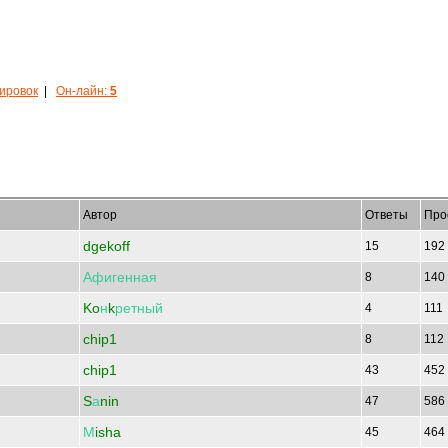
кировок
|
Он-лайн:
5
Автор
Ответы
Про
dgekoff
15
192
Афигенная
8
140
Ko
н
k
ретный
4
111
chip1
8
112
chip1
43
452
S
а
nin
47
586
М
isha
45
464