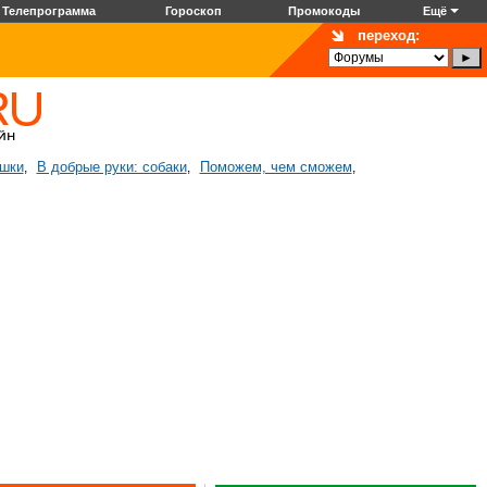
Телепрограмма
Гороскоп
Промокоды
Ещё
переход:
ошки
В добрые руки: собаки
Поможем, чем сможем
,
,
,