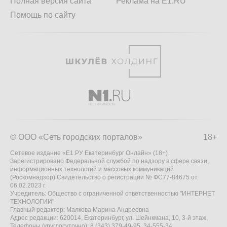
Полная версия сайта
Реклама на E1.RU
Помощь по сайту
© ООО «Сеть городских порталов»
18+
Сетевое издание «Е1.РУ Екатеринбург Онлайн» (18+)
Зарегистрировано Федеральной службой по надзору в сфере связи,
информационных технологий и массовых коммуникаций
(Роскомнадзор) Свидетельство о регистрации № ФС77-84675 от
06.02.2023 г.
Учредитель: Общество с ограниченной ответственностью "ИНТЕРНЕТ
ТЕХНОЛОГИИ"
Главный редактор: Малкова Марина Андреевна
Адрес редакции: 620014, Екатеринбург, ул. Шейнкмана, 10, 3-й этаж,
Телефоны (круглосуточно): 8 (343) 379-49-95, 34-555-34,