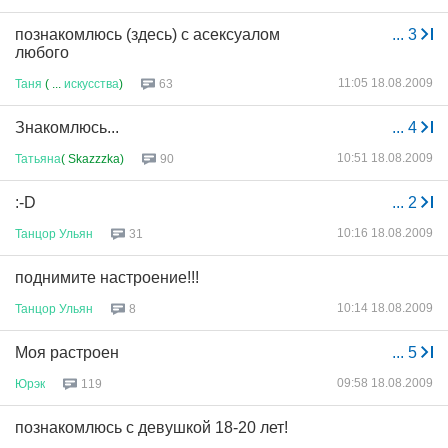
познакомлюсь (здесь) с асексуалом
...
3
любого
11:05 18.08.2009
Таня
( ...
искусства
)
63
Знакомлюсь...
...
4
10:51 18.08.2009
Татьяна
( Skazzzka)
90
:-D
...
2
10:16 18.08.2009
Танцор
Ульян
31
поднимите настроение!!!
10:14 18.08.2009
Танцор
Ульян
8
Моя растроен
...
5
09:58 18.08.2009
Юрэк
119
познакомлюсь с девушкой 18-20 лет!