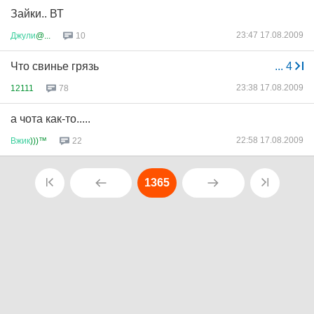
Зайки.. ВТ
23:47 17.08.2009
Джули
@...
10
Что свинье грязь
...
4
23:38 17.08.2009
12111
78
а чота как-то.....
22:58 17.08.2009
Вжик
)))™
22
1365