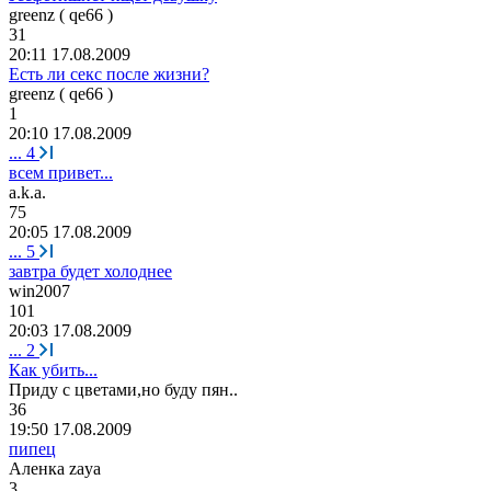
greenz ( qe66 )
31
20:11 17.08.2009
Есть ли секс после жизни?
greenz ( qe66 )
1
20:10 17.08.2009
...
4
всем привет...
a.k.a.
75
20:05 17.08.2009
...
5
завтра будет холоднее
win2007
101
20:03 17.08.2009
...
2
Как убить...
Приду
с
цветами
,
но
буду
пян
..
36
19:50 17.08.2009
пипец
Аленка
zaya
3