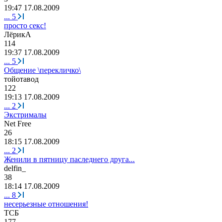
19:47 17.08.2009
...
5
просто секс!
ЛёрикА
114
19:37 17.08.2009
...
5
Общение \перекличко\
тойотавод
122
19:13 17.08.2009
...
2
Экстрималы
Net Free
26
18:15 17.08.2009
...
2
Женили в пятницу паследнего друга...
delfin_
38
18:14 17.08.2009
...
8
несерьезные отношения!
T
СБ
177