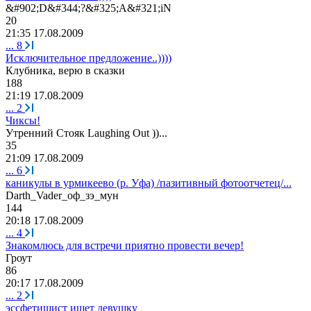
&#902;D&#344;?&#325;A&#321;iN
20
21:35 17.08.2009
...
8
Исключительное предложение..))))
Клубника
,
верю
в
сказки
188
21:19 17.08.2009
...
2
Чиксы!
Утренний
Стояк
Laughing Out ))...
35
21:09 17.08.2009
...
6
каникулы в урмикеево (р. Уфа) /пазитивный фотоотчетец/...
Darth_Vader_
оф
_
зэ
_
мун
144
20:18 17.08.2009
...
4
Знакомлюсь для встречи приятно провести вечер!
Гроут
86
20:17 17.08.2009
...
2
эссфетишист ищет девушку