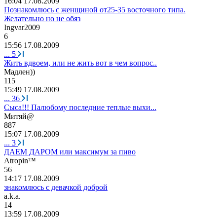
16:04 17.08.2009
Познакомлюсь с женщиной от25-35 восточного типа.
Желательно но не обяз
Ingvar2009
6
15:56 17.08.2009
...
5
Жить вдвоем, или не жить вот в чем вопрос..
Мадлен
))
115
15:49 17.08.2009
...
36
Сыса!!! Палюбому последние теплые выхи...
Митяй
@
887
15:07 17.08.2009
...
3
ДАЕМ ДАРОМ или максимум за пиво
Atropin™
56
14:17 17.08.2009
знакомлюсь с девачкой доброй
a.k.a.
14
13:59 17.08.2009