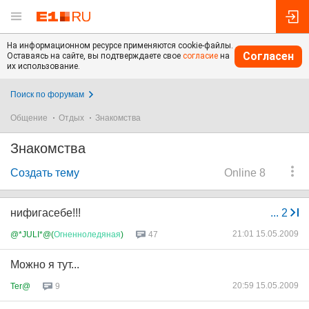
На информационном ресурсе применяются cookie-файлы.
Согласен
Оставаясь на сайте, вы подтверждаете свое
согласие
на
их использование.
Поиск по форумам
Общение
Отдых
Знакомства
Знакомства
Создать тему
Online 8
нифигасебе!!!
...
2
21:01 15.05.2009
@*JULI*@(
Огненноледяная
)
47
Можно я тут...
20:59 15.05.2009
Ter@
9