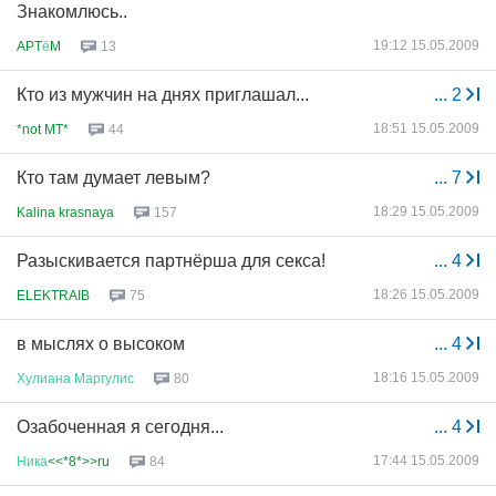
Знакомлюсь..
19:12 15.05.2009
APT
ё
M
13
Кто из мужчин на днях приглашал...
...
2
18:51 15.05.2009
*not MT*
44
Кто там думает левым?
...
7
18:29 15.05.2009
Kalina krasnaya
157
Разыскивается партнёрша для секса!
...
4
18:26 15.05.2009
ELEKTRAIB
75
в мыслях о высоком
...
4
18:16 15.05.2009
Хулиана
Маргулис
80
Озабоченная я сегодня...
...
4
17:44 15.05.2009
Ника
<<*8*>>ru
84