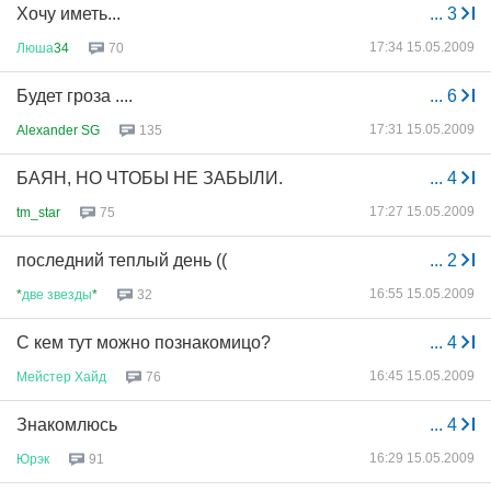
Хочу иметь...
...
3
17:34 15.05.2009
Люша
34
70
Будет гроза ....
...
6
17:31 15.05.2009
Alexander SG
135
БАЯН, НО ЧТОБЫ НЕ ЗАБЫЛИ.
...
4
17:27 15.05.2009
tm_star
75
последний теплый день ((
...
2
16:55 15.05.2009
*
две
звезды
*
32
С кем тут можно познакомицо?
...
4
16:45 15.05.2009
Мейстер
Хайд
76
Знакомлюсь
...
4
16:29 15.05.2009
Юрэк
91