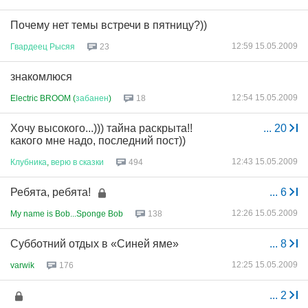
Почему нет темы встречи в пятницу?))
12:59 15.05.2009
Гвардеец
Рысяя
23
знакомлюся
12:54 15.05.2009
Electric BROOM (
забанен
)
18
Хочу высокого...))) тайна раскрыта!!
...
20
какого мне надо, последний пост))
12:43 15.05.2009
Клубника
,
верю
в
сказки
494
Ребята, ребята!
...
6
12:26 15.05.2009
My name is Bob...Sponge Bob
138
Субботний отдых в «Синей яме»
...
8
12:25 15.05.2009
varwik
176
...
2