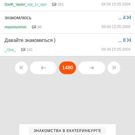
09:58 15.05.2009
Darth_Vader_
оф
_
зэ
_
мун
281
знакомлюсь
...
4
09:40 15.05.2009
maximummm
96
Давайте знакомиться )
...
8
09:39 15.05.2009
_
Она
_
191
1480
ЗНАКОМСТВА В ЕКАТЕРИНБУРГЕ