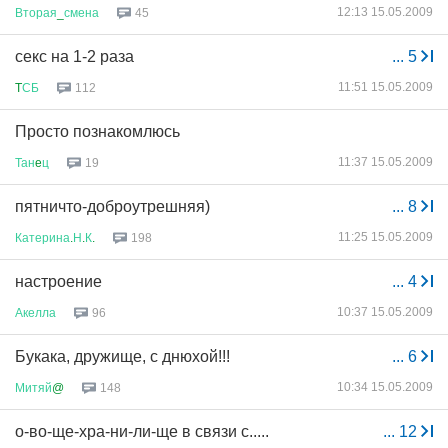
12:13 15.05.2009
Вторая
_
смена
45
секс на 1-2 раза
...
5
11:51 15.05.2009
T
СБ
112
Просто познакомлюсь
11:37 15.05.2009
Тан
e
ц
19
пятничто-доброутрешняя)
...
8
11:25 15.05.2009
Катерина
.
Н
.
К
.
198
настроение
...
4
10:37 15.05.2009
Акелла
96
Букака, дружище, с днюхой!!!
...
6
10:34 15.05.2009
Митяй
@
148
о-во-ще-хра-ни-ли-ще в связи с.....
...
12