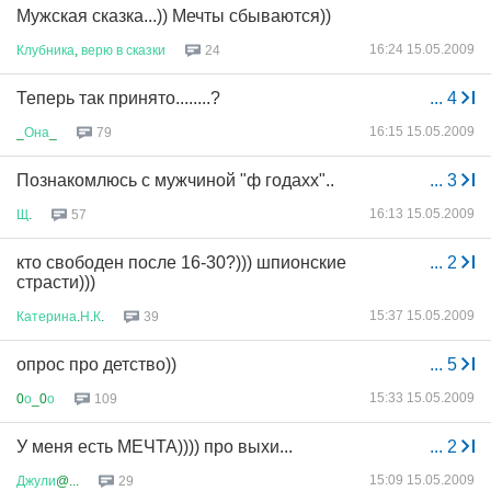
Мужская сказка...)) Мечты сбываются))
16:24 15.05.2009
Клубника
,
верю
в
сказки
24
Теперь так принято........?
...
4
16:15 15.05.2009
_
Она
_
79
Познакомлюсь с мужчиной "ф годахх"..
...
3
16:13 15.05.2009
Щ
.
57
кто свободен после 16-30?))) шпионские
...
2
страсти)))
15:37 15.05.2009
Катерина
.
Н
.
К
.
39
опрос про детство))
...
5
15:33 15.05.2009
0
о
_0
о
109
У меня есть МЕЧТА)))) про выхи...
...
2
15:09 15.05.2009
Джули
@...
29