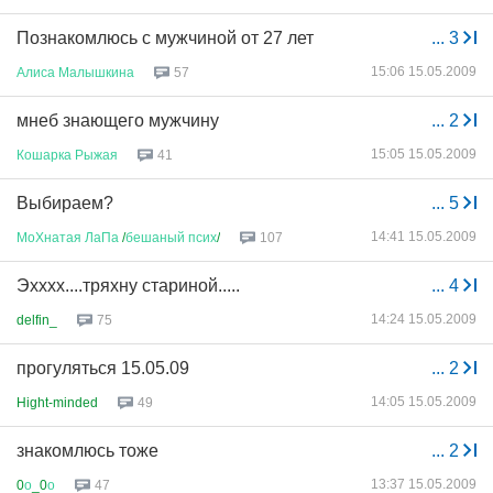
Познакомлюсь с мужчиной от 27 лет
...
3
15:06 15.05.2009
Алиса
Малышкина
57
мнеб знающего мужчину
...
2
15:05 15.05.2009
Кошарка
Рыжая
41
Выбираем?
...
5
14:41 15.05.2009
МоХнатая
ЛаПа
/
бешаный
псих
/
107
Эхххх....тряхну стариной.....
...
4
14:24 15.05.2009
delfin_
75
прогуляться 15.05.09
...
2
14:05 15.05.2009
Hight-minded
49
знакомлюсь тоже
...
2
13:37 15.05.2009
0
о
_0
о
47