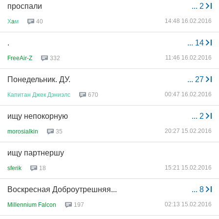
проспали
...
2
14:48 16.02.2016
Х
a
м
40
.
...
14
11:46 16.02.2016
FreeAir-Z
332
Понедельник. ДУ.
...
27
00:47 16.02.2016
Капитан
Джек
Дэниэлс
670
ищу непокорную
...
2
20:27 15.02.2016
morosialkin
35
ищу партнершу
15:21 15.02.2016
sferik
18
Воскресная Доброутрешняя...
...
8
02:13 15.02.2016
Millennium Falcon
197