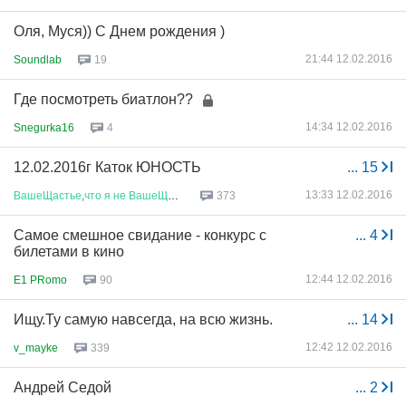
Оля, Муся)) С Днем рождения )
21:44 12.02.2016
Soundlab
19
Где посмотреть биатлон??
14:34 12.02.2016
Snegurka16
4
12.02.2016г Каток ЮНОСТЬ
...
15
13:33 12.02.2016
ВашеЩастье
,
что
я
не
ВашеЩастье
373
Самое смешное свидание - конкурс с
...
4
билетами в кино
12:44 12.02.2016
E1 PRomo
90
Ищу.Ту самую навсегда, на всю жизнь.
...
14
12:42 12.02.2016
v_mayke
339
Андрей Седой
...
2