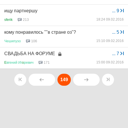
ищу партнершу
...
9
18:24 09.02.2016
sferik
213
кому понравилось ""в стране оз"?
...
5
15:10 09.02.2016
Чешипузо
106
СВАДЬБА НА ФОРУМЕ
...
7
15:00 09.02.2016
E
вгений
Иг
o
ревич
171
149