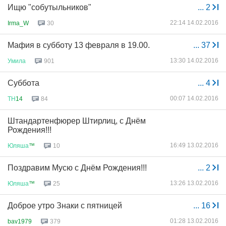
Ищю "собутыльников"
...
2
22:14 14.02.2016
Irma_W
30
Мафия в субботу 13 февраля в 19.00.
...
37
13:30 14.02.2016
Умила
901
Суббота
...
4
00:07 14.02.2016
ТН
14
84
Штандартенфюрер Штирлиц, с Днём
Рождения!!!
16:49 13.02.2016
Юляша
™
10
Поздравим Мусю с Днём Рождения!!!
...
2
13:26 13.02.2016
Юляша
™
25
Доброе утро Знаки с пятницей
...
16
01:28 13.02.2016
bav1979
379