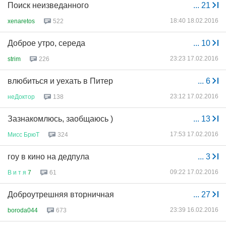
Поиск неизведанного
...
21
18:40 18.02.2016
xenaretos
522
Доброе утро, середа
...
10
23:23 17.02.2016
strim
226
влюбиться и уехать в Питер
...
6
23:12 17.02.2016
неДоктор
138
Зазнакомлюсь, заобщаюсь )
...
13
17:53 17.02.2016
Мисс
БрюТ
324
гоу в кино на дедпула
...
3
09:22 17.02.2016
В
и
т
я
7
61
Доброутрешняя вторничная
...
27
23:39 16.02.2016
boroda044
673