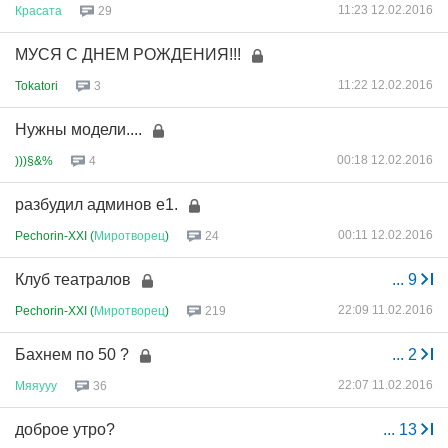
11:23 12.02.2016
Красата
29
МУСЯ С ДНЕМ РОЖДЕНИЯ!!!
11:22 12.02.2016
Tokatori
3
Нужны модели....
00:18 12.02.2016
)))§&%
4
разбудил админов е1.
00:11 12.02.2016
Pechorin-XXI (
Миротворец
)
24
Клуб театралов
...
9
22:09 11.02.2016
Pechorin-XXI (
Миротворец
)
219
Бахнем по 50 ?
...
2
22:07 11.02.2016
Мяяууу
36
доброе утро?
...
13