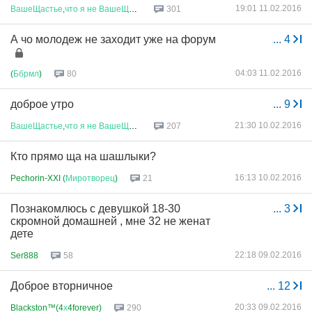
19:01 11.02.2016
ВашеЩастье
,
что
я
не
ВашеЩастье
301
А чо молодеж не заходит уже на форум
...
4
04:03 11.02.2016
(
Ббрмл
)
80
доброе утро
...
9
21:30 10.02.2016
ВашеЩастье
,
что
я
не
ВашеЩастье
207
Кто прямо ща на шашлыки?
16:13 10.02.2016
Pechorin-XXI (
Миротворец
)
21
Познакомлюсь с девушкой 18-30
...
3
скромной домашней , мне 32 не женат
дете
22:18 09.02.2016
Ser888
58
Доброе вторничное
...
12
20:33 09.02.2016
Blackston™(4
х
4forever)
290