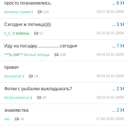
просто познакомлюсь.
...
6
19:27 16.01.2009
физкульт
-
привет
!
134
Сегодня ж пятница))))
...
3
19:10 16.01.2009
К
_
Е
_V diablesa
51
Иду на посадку.....................сегодня
...
7
19:04 16.01.2009
***Ty-160*** /
Белый
лебедь
/
158
привет
18:54 16.01.2009
Василиса
! :)
18
Фотки с рыбалки выкладывать?
...
2
18:23 16.01.2009
БО
(
полевой
кот
)
28
знакомства
...
2
17:40 16.01.2009
чиз
34