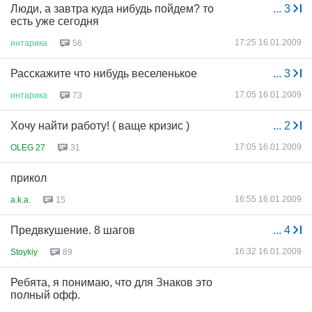
Люди, а завтра куда нибудь пойдем? то
...
3
есть уже сегодня
17:25 16.01.2009
интарика
56
Расскажите что нибудь веселенькое
...
3
17:05 16.01.2009
интарика
73
Хочу найти работу! ( ваще кризис )
...
2
17:05 16.01.2009
OLEG 27
31
прикол
16:55 16.01.2009
a.k.a.
15
Предвкушение. 8 шагов
...
4
16:32 16.01.2009
Stoykiy
89
Ребята, я понимаю, что для Знаков это
полный офф.