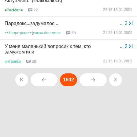
Актуально.. (знакомлюсь)
22:15 15.01.2009
=PacMan=
22
Парадокс...задумалос...
...
3
21:25 15.01.2009
~~
Недотрога
~~(
самка
богомола
68
У меня маленький вопросик к тем, кто
...
2
замужем или
21:15 15.01.2009
интарика
38
1602