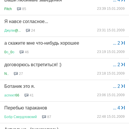
23:39 15.01.2009
Fitch
85
Я навсе согласное...
23:31 15.01.2009
Джули
@...
24
а скажите мне что-нибудь хорошее
...
2
23:19 15.01.2009
0
о
_0
о
46
договорюсь встретиться! :)
...
2
23:18 15.01.2009
N..
27
Ботаник это я.
...
2
23:06 15.01.2009
аспект
66
41
Перебью тараканов
...
4
22:48 15.01.2009
Бобр
Свердловский
87