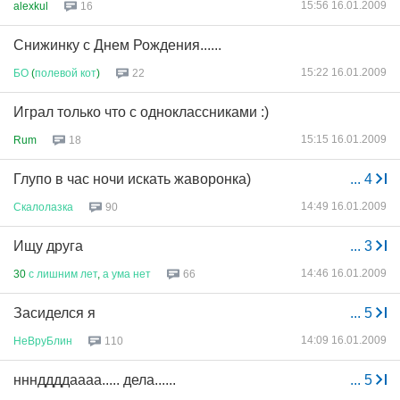
15:56 16.01.2009
alexkul
16
Снижинку с Днем Рождения......
15:22 16.01.2009
БО
(
полевой
кот
)
22
Играл только что с одноклассниками :)
15:15 16.01.2009
Rum
18
Глупо в час ночи искать жаворонка)
...
4
14:49 16.01.2009
Скалолазка
90
Ищу друга
...
3
14:46 16.01.2009
30
с
лишним
лет
,
а
ума
нет
66
Засиделся я
...
5
14:09 16.01.2009
НеВруБлин
110
нннддддаааа..... дела......
...
5