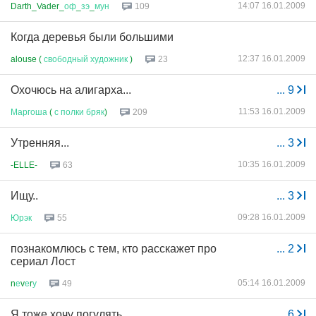
14:07 16.01.2009
Darth_Vader_
оф
_
зэ
_
мун
109
Когда деревья были большими
12:37 16.01.2009
alouse (
свободный
художник
)
23
Охочюсь на алигарха...
...
9
11:53 16.01.2009
Маргоша
(
с
полки
бряк
)
209
Утренняя...
...
3
10:35 16.01.2009
-ELLE-
63
Ищу..
...
3
09:28 16.01.2009
Юрэк
55
познакомлюсь с тем, кто расскажет про
...
2
сериал Лост
05:14 16.01.2009
n
е
v
е
r
у
49
Я тоже хочу погулять.....
...
6