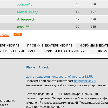
зубнаяФея
35
536
Капелька
яда
82
807
A. Igorevich
12
126
cras
н
™
39
365
кировок
|
ТЕРИНБУРГЕ
ПРОБКИ В ЕКАТЕРИНБУРГЕ
ФОРУМЫ В ЕКАТ
ЮТ В ЕКАТЕРИНБУРГЕ
ТУРИЗМ В ЕКАТЕРИНБУРГЕ
ПРОМО
iPhone
Android
Центр поддержки пользователей портала E1.RU
Проблемы при работе с порталом:
help@shkulev.ru
Контактные данные для Роскомнадзора и государственных
Сетевое издание «Е1.РУ Екатеринбург Онлайн» (18+)
Зарегистрировано Федеральной службой по надзору в сф
материал»,
технологий и массовых коммуникаций (Роскомнадзор) Свид
дателя
ФС77-84675 от 06.02.2023 г.