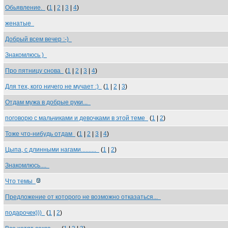
Обьявление.
(
1
|
2
|
3
|
4
)
женатые
Добрый всем вечер :-)
Знакомлюсь )
Про пятницу снова
(
1
|
2
|
3
|
4
)
Для тех, кого ничего не мучает :)
(
1
|
2
|
3
)
Отдам мужа в добрые руки...
поговорю с мальчиками и девочками в этой теме
(
1
|
2
)
Тоже что-нибудь отдам
(
1
|
2
|
3
|
4
)
Цыпа, с длинными нагами..........
(
1
|
2
)
Знакомлюсь....
Что темы
Предложение от которого не возможно отказаться...
подарочек)))
(
1
|
2
)