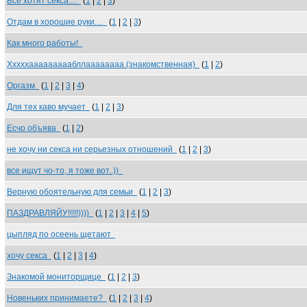
Все хотят секса....
(
1
|
2
|
3
)
Отдам в хорошие руки....
(
1
|
2
|
3
)
Как много работы!
Хххххааааааааабллаааааааа.(знакомственная)
(
1
|
2
)
Оргазм
(
1
|
2
|
3
|
4
)
Для тех каво мучает
(
1
|
2
|
3
)
Есчо объява
(
1
|
2
)
не хочу ни секса ни серьезных отношений
(
1
|
2
|
3
)
все ищут чо-то, я тоже вот..))
Верную обоятельную для семьи
(
1
|
2
|
3
)
ПАЗДРАВЛЯЙУ!!!!!))))
(
1
|
2
|
3
|
4
|
5
)
цыпляд по осеень щетают
хочу секса
(
1
|
2
|
3
|
4
)
Знакомой мониторщице
(
1
|
2
|
3
)
Новеньких принимаете?
(
1
|
2
|
3
|
4
)