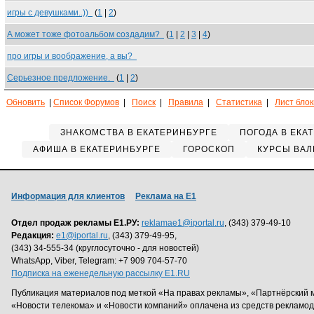
игры с девушками..))
(
1
|
2
)
А может тоже фотоальбом создадим?
(
1
|
2
|
3
|
4
)
про игры и воображение, а вы?
Серьезное предложение.
(
1
|
2
)
Обновить
|
Список Форумов
|
Поиск
|
Правила
|
Статистика
|
Лист бло
ЗНАКОМСТВА В ЕКАТЕРИНБУРГЕ
ПОГОДА В ЕКА
АФИША В ЕКАТЕРИНБУРГЕ
ГОРОСКОП
КУРСЫ ВАЛ
Информация для клиентов
Реклама на Е1
Отдел продаж рекламы Е1.РУ:
reklamae1@iportal.ru
, (343) 379-49-10
Редакция:
e1@iportal.ru
, (343) 379-49-95,
(343) 34-555-34 (круглосуточно - для новостей)
WhatsApp, Viber, Telegram: +7 909 704-57-70
Подписка на еженедельную рассылку E1.RU
Публикация материалов под меткой «На правах рекламы», «Партнёрский 
«Новости телекома» и «Новости компаний» оплачена из средств рекламо