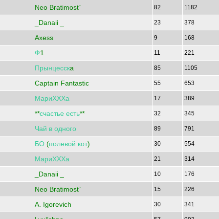
Neo Bratimost`
82
1182
_Danaii _
23
378
Axess
9
168
Ф
1
11
221
Прынцесск
a
85
1105
Captain Fantastic
55
653
МариХХХа
17
389
**
счастье
есть
**
32
345
Чай
в
одного
89
791
БО
(
полевой
кот
)
30
554
МариХХХа
21
314
_Danaii _
10
176
Neo Bratimost`
15
226
A. Igorevich
30
341