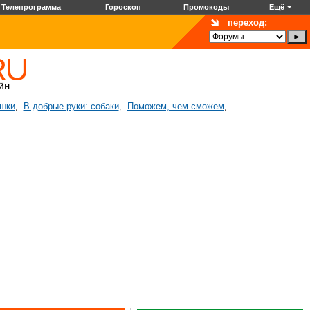
Телепрограмма
Гороскоп
Промокоды
Ещё
переход:
ошки
В добрые руки: собаки
Поможем, чем сможем
,
,
,