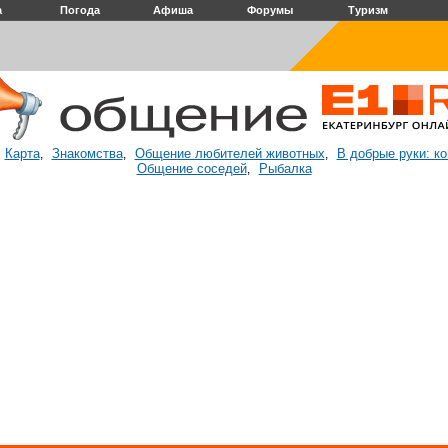
а
Погода
Афиша
Форумы
Туризм
Карта
Знакомства
Общение любителей животных
В добрые руки: к
:
,
,
,
Общение соседей
Рыбалка
,