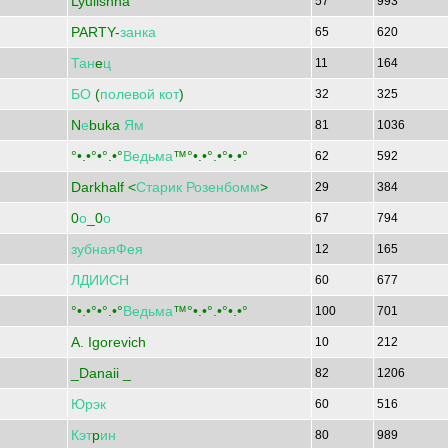
Lyulishna
57
993
PARTY-
занка
65
620
Тан
e
ц
11
164
БО
(
полевой
кот
)
32
325
N
е
buka
Ям
81
1036
°•.•°•°.•°
Ведьма
™°•.•°.•°•.•°
62
592
Darkhalf <
Старик
Розенбомм
>
29
384
0
о
_0
о
67
794
зубнаяФея
12
165
ЛДИИСН
60
677
°•.•°•°.•°
Ведьма
™°•.•°.•°•.•°
100
701
A. Igorevich
10
212
_Danaii _
82
1206
Юрэк
60
516
Кэт
p
ин
80
989