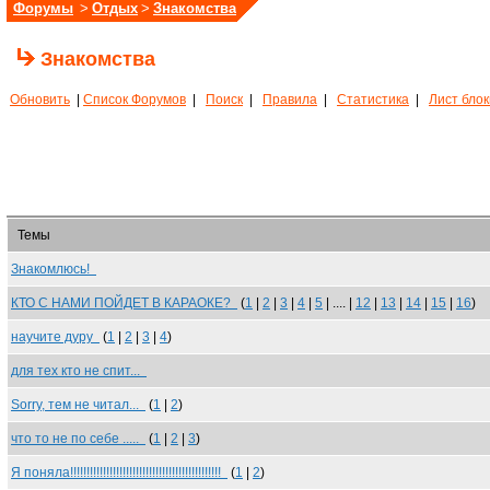
Форумы
>
Отдых
>
Знакомства
Знакомства
Обновить
|
Список Форумов
|
Поиск
|
Правила
|
Статистика
|
Лист бло
Темы
Знакомлюсь!
КТО С НАМИ ПОЙДЕТ В КАРАОКЕ?
(
1
|
2
|
3
|
4
|
5
| .... |
12
|
13
|
14
|
15
|
16
)
научите дуру
(
1
|
2
|
3
|
4
)
для тех кто не спит...
Sorry, тем не читал...
(
1
|
2
)
что то не по себе .....
(
1
|
2
|
3
)
Я поняла!!!!!!!!!!!!!!!!!!!!!!!!!!!!!!!!!!!!!!!!!!!!!!
(
1
|
2
)