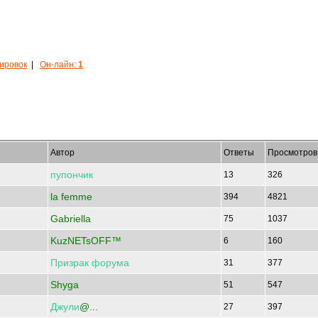
кировок
|
Он-лайн:
1
Автор
Ответы
Просмотров
пупончик
13
326
la femme
394
4821
Gabriella
75
1037
KuzNETsOFF™
6
160
Призрак
форума
31
377
Shyga
51
547
Джули
@...
27
397