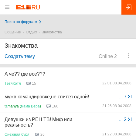
Поиск по форумам
Общение
Отдых
Знакомства
Знакомства
Создать тему
Online 2
А че?? где все???
22:01 08.04.2008
ТётяКотя
15
мужв командировке,не спится одной!
...
7
21:26 08.04.2008
t
а
manya (
мама
Вера
)
166
Девушки из РЕН ТВ! Миф или
...
2
реальность?
21:22 08.04.2008
Снежная
буря
26