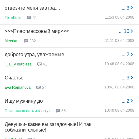
отвезите меня завтра....
...
3
11:53 08.04.2008
ТётяКотя
61
>>>Пластмассовый мир<<<
...
10
11:11 08.04.2008
Meerkat
232
доброго утра, уважаемые
...
2
10:48 08.04.2008
К
_
Е
_V diablesa
41
Счастье
...
3
10:41 08.04.2008
Eva Romanova
57
Ищу мужчину до
...
2
10:40 08.04.2008
Такая
какая
есть
и
все
тут
38
Девушки- какие вы загадочные! И так
соблазнительные!