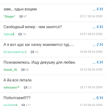
хмм... одын вощем
...
4
20:17 08.04.2008
*Slogan*
87
Свободный вечер - чем занятся?
...
4
19:57 08.04.2008
Тайгер
$
78
А я вот щас каг начну знакомитсо туд.....
...
2
18:56 08.04.2008
БО
(
полевой
кот
)
43
Познакомлюсь. Ищу девушку для любви.
...
4
18:53 08.04.2008
Arnold_30
80
А йа все летала
18:17 08.04.2008
solovyana™
23
Поболтаем!!!??
...
6
17:55 08.04.2008
НаТаЛи
18
127