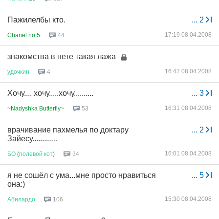
Пажилелбы кто.
...
2
17:19 08.04.2008
Chanel no 5
44
знакомства в нете такая лажа
16:47 08.04.2008
удочкин
4
Хочу.... хочу.....хочу..........
...
3
16:31 08.04.2008
~Nadyshka Butterfly~
53
врачивание пахмелья по доктару
...
2
Зайесу.............
16:01 08.04.2008
БО
(
полевой
кот
)
34
я не сошёл с ума...мне просто нравиться
...
5
она:)
15:30 08.04.2008
Абилардо
106