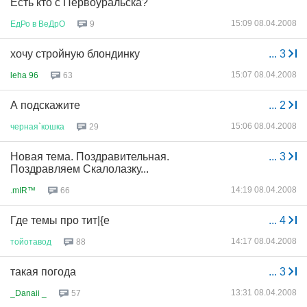
Есть кто с Первоуральска?
15:09 08.04.2008
ЕдРо
в
ВеДрО
9
хочу стройную блондинку
...
3
15:07 08.04.2008
leha 96
63
А подскажите
...
2
15:06 08.04.2008
черная
`
кошка
29
Новая тема. Поздравительная.
...
3
Поздравляем Скалолазку...
14:19 08.04.2008
.mIR™
66
Где темы про тит|{е
...
4
14:17 08.04.2008
тойотавод
88
такая погода
...
3
13:31 08.04.2008
_Danaii _
57