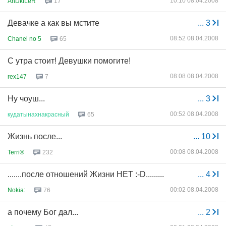
10:10 08.04.2008
AnDkiLeR
17
Девачке а как вы мстите
...
3
08:52 08.04.2008
Chanel no 5
65
С утра стоит! Девушки помогите!
08:08 08.04.2008
rex147
7
Ну чоуш...
...
3
00:52 08.04.2008
кудатынахнакрасный
65
Жизнь после...
...
10
00:08 08.04.2008
Terri®
232
.......после отношений Жизни НЕТ :-D.........
...
4
00:02 08.04.2008
Nokia:
76
а почему Бог дал...
...
2