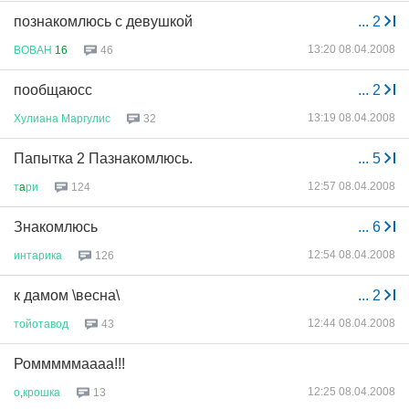
познакомлюсь с девушкой
...
2
13:20 08.04.2008
ВОВАН
16
46
пообщаюсс
...
2
13:19 08.04.2008
Хулиана
Маргулис
32
Папытка 2 Пазнакомлюсь.
...
5
12:57 08.04.2008
т
a
ри
124
Знакомлюсь
...
6
12:54 08.04.2008
интарика
126
к дамом \весна\
...
2
12:44 08.04.2008
тойотавод
43
Ромммммаааа!!!
12:25 08.04.2008
о
,
крошка
13