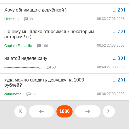
Хочу обнимацо с девчёнкой )
...
2
09:33 27.03.2008
Hide >:- ]
38
Почему мы плохо относимся к некоторым
...
7
авторам? (с)
08:52 27.03.2008
Captain Fantastic
166
на этой неделе хачу
...
3
08:40 27.03.2008
------------------------------...
53
куда можно сводить девушку на 1000
...
2
рублей?
08:36 27.03.2008
camelotmc
33
1886