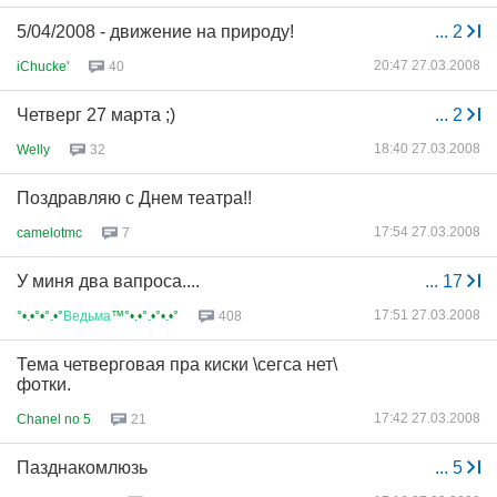
5/04/2008 - движение на природу!
...
2
20:47 27.03.2008
iChucke'
40
Четверг 27 марта ;)
...
2
18:40 27.03.2008
Welly
32
Поздравляю с Днем театра!!
17:54 27.03.2008
camelotmc
7
У миня два вапроса....
...
17
17:51 27.03.2008
°•.•°•°.•°
Ведьма
™°•.•°.•°•.•°
408
Тема четверговая пра киски \сегса нет\
фотки.
17:42 27.03.2008
Chanel no 5
21
Пазднакомлюзь
...
5