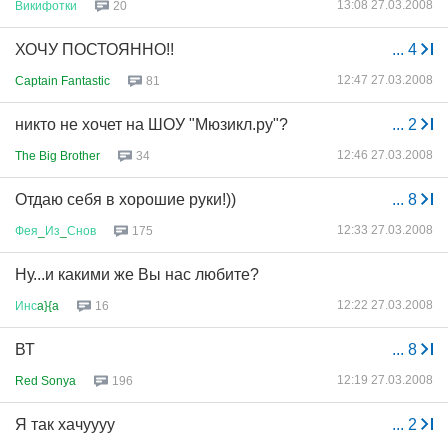
13:08 27.03.2008
Викифотки
20
ХОЧУ ПОСТОЯННО!!
...
4
12:47 27.03.2008
Captain Fantastic
81
никто не хочет на ШОУ "Мюзикл.ру"?
...
2
12:46 27.03.2008
The Big Brother
34
Отдаю себя в хорошие руки!))
...
8
12:33 27.03.2008
Фея
_
Из
_
Снов
175
Ну...и какими же Вы нас любите?
12:22 27.03.2008
Инс
a}{a
16
ВТ
...
8
12:19 27.03.2008
Red Sonya
196
Я так хачуууу
...
2