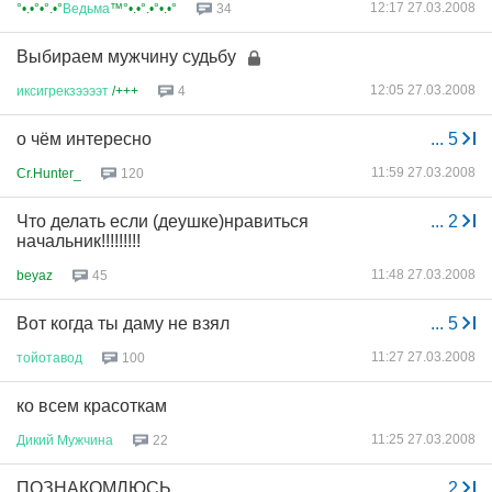
12:17 27.03.2008
°•.•°•°.•°
Ведьма
™°•.•°.•°•.•°
34
Выбираем мужчину судьбу
12:05 27.03.2008
иксигрекзээээт
/+++
4
о чём интересно
...
5
11:59 27.03.2008
Cr.Hunter_
120
Что делать если (деушке)нравиться
...
2
начальник!!!!!!!!!
11:48 27.03.2008
beyaz
45
Вот когда ты даму не взял
...
5
11:27 27.03.2008
тойотавод
100
ко всем красоткам
11:25 27.03.2008
Дикий
Мужчина
22
ПОЗНАКОМЛЮСЬ...
...
2