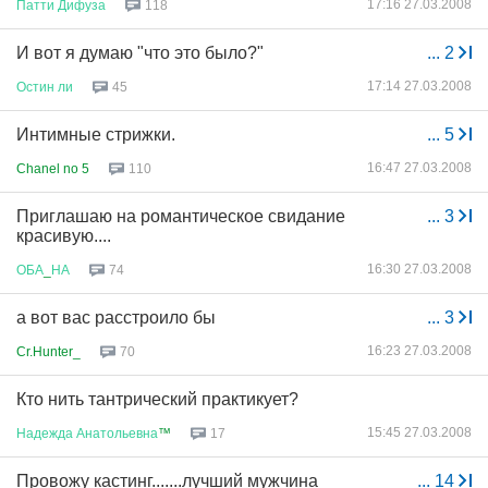
17:16 27.03.2008
Патти
Дифуза
118
И вот я думаю "что это было?"
...
2
17:14 27.03.2008
Остин
ли
45
Интимные стрижки.
...
5
16:47 27.03.2008
Chanel no 5
110
Приглашаю на романтическое свидание
...
3
красивую....
16:30 27.03.2008
ОБА
_
НА
74
а вот вас расстроило бы
...
3
16:23 27.03.2008
Cr.Hunter_
70
Кто нить тантрический практикует?
15:45 27.03.2008
Надежда
Анатольевна
™
17
Провожу кастинг.......лучший мужчина
...
14