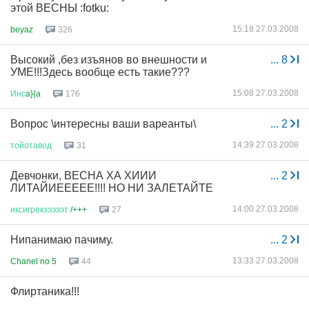
этой ВЕСНЫ :fotku:
15:18 27.03.2008
beyaz
326
Высокий ,без изъянов во внешности и
...
8
УМЕ!!!Здесь вообще есть такие???
15:08 27.03.2008
Инс
a}{a
176
Вопрос \интересны ваши вареанты\
...
2
14:39 27.03.2008
тойотавод
31
Девчонки, ВЕСНА ХА ХИИИ
...
2
ЛИТАЙИЕЕЕЕЕ!!!! НО НИ ЗАЛЕТАЙТЕ
14:00 27.03.2008
иксигрекзээээт
/+++
27
Нипанимаю пачиму.
...
2
13:33 27.03.2008
Chanel no 5
44
Флиртаника!!!