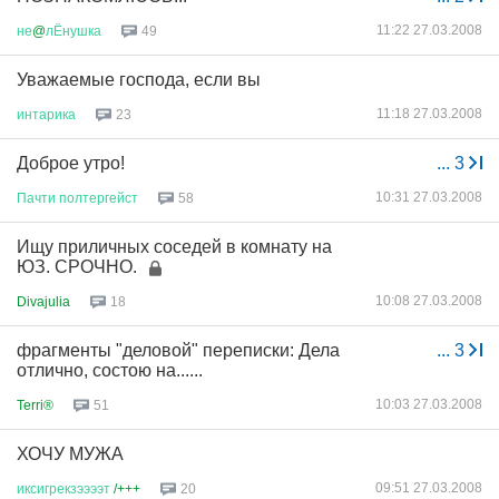
11:22 27.03.2008
не
@
лЁнушка
49
Уважаемые господа, если вы
11:18 27.03.2008
интарика
23
Доброе утро!
...
3
10:31 27.03.2008
Пачти
полтергейст
58
Ищу приличных соседей в комнату на
ЮЗ. СРОЧНО.
10:08 27.03.2008
Divajulia
18
фрагменты "деловой" переписки: Дела
...
3
отлично, состою на......
10:03 27.03.2008
Terri®
51
ХОЧУ МУЖА
09:51 27.03.2008
иксигрекзээээт
/+++
20