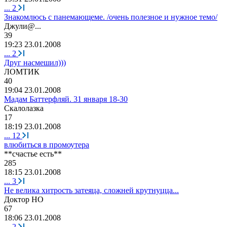
...
2
Знакомлюсь с панемающеме. /очень полезное и нужное темо/
Джули
@...
39
19:23 23.01.2008
...
2
Друг насмешил)))
ЛОМТИК
40
19:04 23.01.2008
Мадам Баттерфляй. 31 января 18-30
Скалолазка
17
18:19 23.01.2008
...
12
влюбиться в промоутера
**
счастье
есть
**
285
18:15 23.01.2008
...
3
Не велика хитрость затеяца, сложней крутнуцца...
Доктор
НО
67
18:06 23.01.2008
...
2