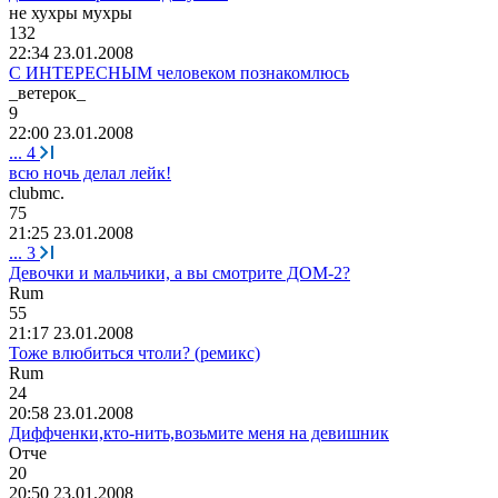
не
хухры
мухры
132
22:34 23.01.2008
С ИНТЕРЕСНЫМ человеком познакомлюсь
_
ветерок
_
9
22:00 23.01.2008
...
4
всю ночь делал лейк!
clubmc.
75
21:25 23.01.2008
...
3
Девочки и мальчики, а вы смотрите ДОМ-2?
Rum
55
21:17 23.01.2008
Тоже влюбиться чтоли? (ремикс)
Rum
24
20:58 23.01.2008
Диффченки,кто-нить,возьмите меня на девишник
Отче
20
20:50 23.01.2008