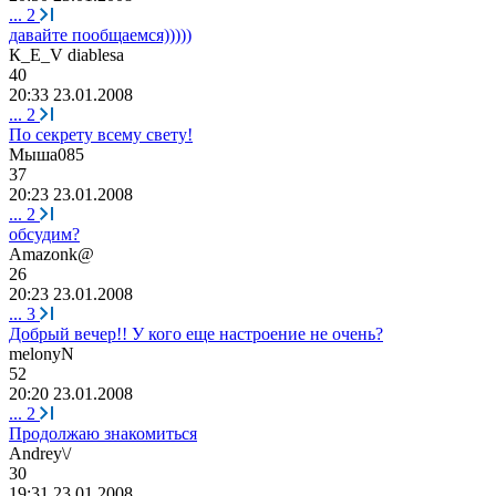
...
2
давайте пообщаемся)))))
К
_
Е
_V diablesa
40
20:33 23.01.2008
...
2
По секрету всему свету!
Мыша
085
37
20:23 23.01.2008
...
2
обсудим?
Amazonk@
26
20:23 23.01.2008
...
3
Добрый вечер!! У кого еще настроение не очень?
melonyN
52
20:20 23.01.2008
...
2
Продолжаю знакомиться
Andr
еу
\/
30
19:31 23.01.2008