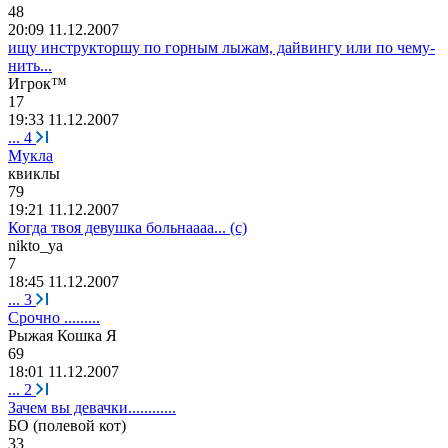
48
20:09 11.12.2007
ищу инструкторшу по горным лыжам, дайвингу или по чему-
нить...
Игрок
™
17
19:33 11.12.2007
...
4
Мукла
квиклы
79
19:21 11.12.2007
Когда твоя девушка больнаааа... (с)
nikto_ya
7
18:45 11.12.2007
...
3
Срочно .........
Рыжая
Кошка
Я
69
18:01 11.12.2007
...
2
Зачем вы девачки............
БО
(
полевой
кот
)
33