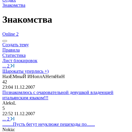
Знакомства
Знакомства
Online 2
Создать тему
Правила
Статистика
Лист блокировок
...
2
Шарокаты уперлись +)
H
аз
EM
ныЙ
И
Ho
пл
AHe
тя
H
и
H
42
23:04 11.12.2007
Познакомлюсь с очаровательной девушкой владеющей
итальянским языком!!!
AleksL
5
22:52 11.12.2007
...
2
.........Пусть бегут неуклюже пешеходы по.......
Nokia: