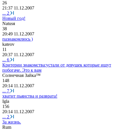
26
21:37 11.12.2007
...
2
Новый год!
N
а
tus
я
38
20:49 11.12.2007
пазнакомлюсь )
kateov
11
20:37 11.12.2007
...
6
Критерии знакомства:устали от девушек которые ищут
побогаче. Это к вам
Солнечная
Зайка
™
148
20:14 11.12.2007
...
7
хватит пьянства и разврата!
Igla
156
20:14 11.12.2007
...
2
За жизнь.
Rum