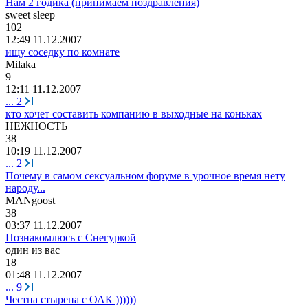
Нам 2 годика (принимаем поздравления)
sweet sleep
102
12:49 11.12.2007
ищу соседку по комнате
Milaka
9
12:11 11.12.2007
...
2
кто хочет составить компанию в выходные на коньках
НЕЖНОСТЬ
38
10:19 11.12.2007
...
2
Почему в самом сексуальном форуме в урочное время нету
народу...
MANg
оо
st
38
03:37 11.12.2007
Познакомлюсь с Снегуркой
один
из
вас
18
01:48 11.12.2007
...
9
Честна стырена с ОАК ))))))