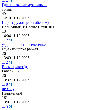
...
2
Где настоящие мужчины...
трида
49
14:10 11.12.2007
Пара задумотцо оп обеде +)
H
аз
EM
ныЙ
И
Ho
пл
AHe
тя
H
и
H
13
14:04 11.12.2007
...
2
удар по печени, селезенке
zaya /
кошарка
рыжая
26
13:49 11.12.2007
...
2
Всем привет )))
Fanat.78 :)
26
13:32 11.12.2007
...
8
не хочу
НезаметнаЯ
181
13:01 11.12.2007
...
5