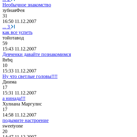
Необычное знакомство
зубнаяФея
31
16:50 11.12.2007
...
3
как все успеть
тойотавод
59
15:43 11.12.2007
Девченки давайте познакомимся
lbrbq
10
15:33 11.12.2007
Ну что светлые головы!!!!
Диима
17
15:31 11.12.2007
а нинада!!!
Хулиана
Маргулис
17
14:58 11.12.2007
подымите настроение
sweetyone
20
14:47 11.12.2007