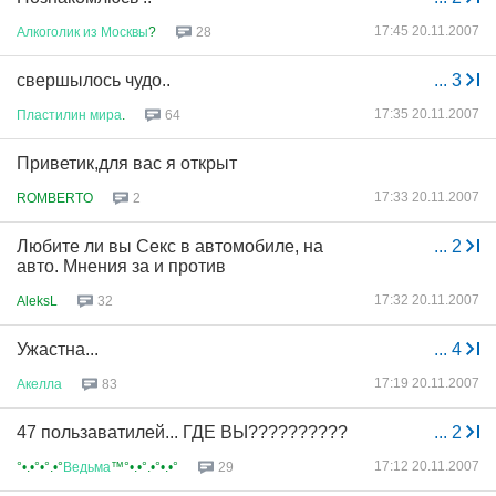
17:45 20.11.2007
Алкоголик
из
Москвы
?
28
свершылось чудо..
...
3
17:35 20.11.2007
Пластилин
мира
.
64
Приветик,для вас я открыт
17:33 20.11.2007
ROMBERTO
2
Любите ли вы Секс в автомобиле, на
...
2
aвто. Мнения за и против
17:32 20.11.2007
AleksL
32
Ужастна...
...
4
17:19 20.11.2007
Акелла
83
47 пользаватилей... ГДЕ ВЫ??????????
...
2
17:12 20.11.2007
°•.•°•°.•°
Ведьма
™°•.•°.•°•.•°
29