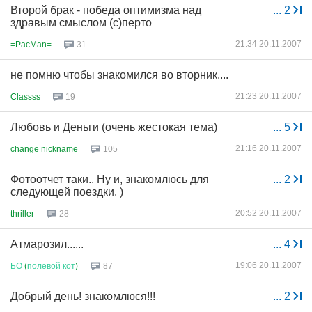
Второй брак - победа оптимизма над
...
2
здравым смыслом (с)перто
21:34 20.11.2007
=PacMan=
31
не помню чтобы знакомился во вторник....
21:23 20.11.2007
Classss
19
Любовь и Деньги (очень жестокая тема)
...
5
21:16 20.11.2007
change nickname
105
Фотоотчет таки.. Ну и, знакомлюсь для
...
2
следующей поездки. )
20:52 20.11.2007
thriller
28
Атмарозил......
...
4
19:06 20.11.2007
БО
(
полевой
кот
)
87
Добрый день! знакомлюся!!!
...
2