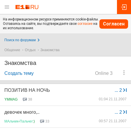
На информационном ресурсе применяются cookie-файлы.
Согласен
Оставаясь на сайте, вы подтверждаете свое
согласие
на
их использование.
Поиск по форумам
Общение
Отдых
Знакомства
Знакомства
Создать тему
Online 3
ПОЗИТИВ НА НОЧЬ
...
2
01:04 21.11.2007
YMMAG
38
девочек много,..
...
2
00:57 21.11.2007
МАльчик
-
Пальчег
:)
33