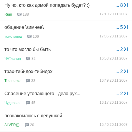
Ну чо, кто как домой попадать будет? :)
...
8
17:10 20.11.2007
Rum
188
общение \зимнее\
...
5
17:06 20.11.2007
тойотавод
106
то что могло бы быть
...
2
16:53 20.11.2007
ЧАТланин
32
трах-тибидох-тибидох
...
2
16:49 20.11.2007
The nurse
33
Спасение утопающего - дело рук...
...
2
16:17 20.11.2007
Чуде
s
ная
45
познакомлюсь с девушкой
15:40 20.11.2007
ALVER)))
20