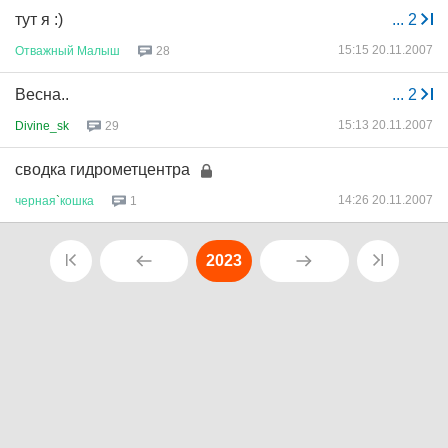
тут я :)
...
2
15:15 20.11.2007
Отважный
Малыш
28
Весна..
...
2
15:13 20.11.2007
Divine_sk
29
сводка гидрометцентра
14:26 20.11.2007
черная
`
кошка
1
2023