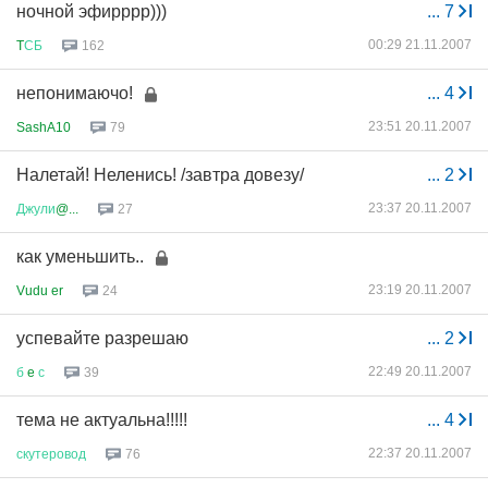
ночной эфирррр)))
...
7
00:29 21.11.2007
T
СБ
162
непонимаючо!
...
4
23:51 20.11.2007
SashA10
79
Налетай! Неленись! /завтра довезу/
...
2
23:37 20.11.2007
Джули
@...
27
как уменьшить..
23:19 20.11.2007
Vudu er
24
успевайте разрешаю
...
2
22:49 20.11.2007
б
e
с
39
тема не актуальна!!!!!
...
4
22:37 20.11.2007
скутеровод
76