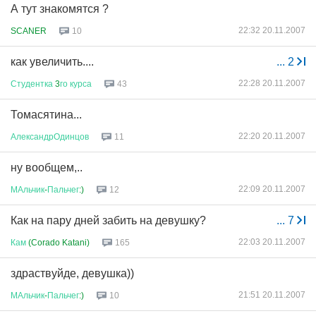
А тут знакомятся ?
22:32 20.11.2007
SCANER
10
как увеличить....
...
2
22:28 20.11.2007
Студентка
3
го
курса
43
Томасятина...
22:20 20.11.2007
АлександрОдинцов
11
ну вообщем,..
22:09 20.11.2007
МАльчик
-
Пальчег
:)
12
Как на пару дней забить на девушку?
...
7
22:03 20.11.2007
Кам
(Corado Katani)
165
здраствуйде, девушка))
21:51 20.11.2007
МАльчик
-
Пальчег
:)
10