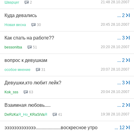
21:48 28.10.2007
Шварцег
2
Куда девались
...
2
20:45 28.10.2007
Новая
весна
30
Как спать на работе??
...
3
20:20 28.10.2007
bessonitsa
51
вопрос к девушкам
...
2
20:07 28.10.2007
особое
мнение
31
Девушки,кто любит лейк?
...
3
20:04 28.10.2007
Kok_sss
63
Взаимная любовь.....
...
2
19:38 28.10.2007
DeRzKa
Я
_
Но
_KRaSiVa
Я
41
эээээээээээээ.....................воскресное утро
...
12