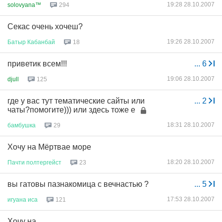
19:28 28.10.2007
solovyana™
294
Секас очень хочеш?
19:26 28.10.2007
Батыр
Кабанбай
18
приветик всем!!!
...
6
19:06 28.10.2007
djull
125
где у вас тут тематические сайты или
...
2
чаты?помогите))) или здесь тоже е
18:31 28.10.2007
бамбушка
29
Хочу на Мёртвае море
18:20 28.10.2007
Пачти
полтергейст
23
вы гатовы пазнакомица с вечнастью ?
...
5
17:53 28.10.2007
игуана
иса
121
Хочу на...