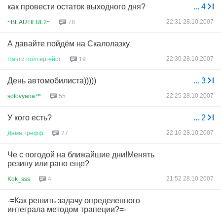
как провести остаток выходного дня?
...
4
22:31 28.10.2007
~BEAUTIFUL2~
78
А давайте пойдём на Скалолазку
22:30 28.10.2007
Пачти
полтергейст
19
День автомобилиста)))))
...
3
22:25 28.10.2007
solovyana™
55
У кого есть?
...
2
22:16 28.10.2007
Дама
трефф
27
Че с погодой на ближайшие дни!Менять
резину или рано еще?
21:52 28.10.2007
Kok_sss
4
-=Как решить задачу определенного
интеграла методом трапеции?=-