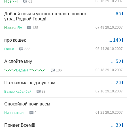
08:16 29.10.2007
Hide >:- ]
61
Доброй ночи и уютного теплого нового
...
6
утра, Родной Город!
07:49 29.10.2007
N
е
buka
Ям
135
про кошек
...
14
05:44 29.10.2007
Гошка
333
А спойте мну
...
5
03:18 29.10.2007
°•.•°•°.•°
Ведьма
™°•.•°.•°•.•°
106
Пазнакомлюс дэвушкам...
...
2
02:16 29.10.2007
Батыр
Кабанбай
38
Спокойной ночи всем
01:21 29.10.2007
Нипанятная
9
Привет Всем!!!
...
3