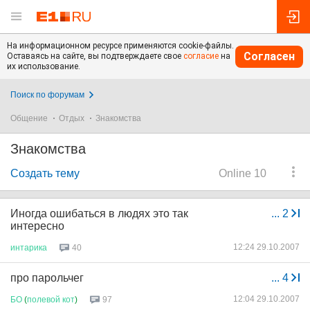
На информационном ресурсе применяются cookie-файлы.
Согласен
Оставаясь на сайте, вы подтверждаете свое
согласие
на
их использование.
Поиск по форумам
Общение
Отдых
Знакомства
Знакомства
Создать тему
Online 10
Иногда ошибаться в людях это так
...
2
интересно
12:24 29.10.2007
интарика
40
про парольчег
...
4
12:04 29.10.2007
БО
(
полевой
кот
)
97