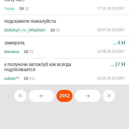
17:16 28.10.2007
Гошка
10
подскажите пожалуйста
16:07 28.10.2007
DeRzKa
Я
_
Но
_KRaSiVa
Я
16
замерзла
...
4
15:58 28.10.2007
Manstera
75
к полуночи автоклуб как всегда
...
17
подтягивается
13:35 28.10.2007
outsize™
411
2052