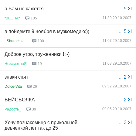
а Вам не кажется....
...
5
11:39 29.10.2007
"
ВЕСНА
"
105
а пойдемте 9 ноября в музкомедию:))
...
5
11:07 29.10.2007
_Shurochka_
100
Доброе утро, труженники ! :-)
11:03 29.10.2007
НезаметнаЯ
19
знаки спят
...
2
09:52 29.10.2007
Dolce-Vita
26
БЕЙСБОЛКА
...
2
09:05 29.10.2007
Радость
_
39
Хочу познакомицо с прикольной
...
3
девченкой лет так до 25