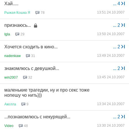
Хай.....
...
4
13:51 24.10.2007
Рыжая
Кошка
Я
78
признаюсь...
...
2
13:50 24.10.2007
Igla
29
Хочется сходить в кино...
...
2
13:49 24.10.2007
nadenkaw
31
знакомлюсь с девушкой...
...
2
13:45 24.10.2007
win2007
32
маленькие трагедии, ну и про секс тоже
нопешу чо нить)))
13:34 24.10.2007
Акелла
9
...познакомлюсь с некурящей...
...
2
13:30 24.10.2007
Video
48