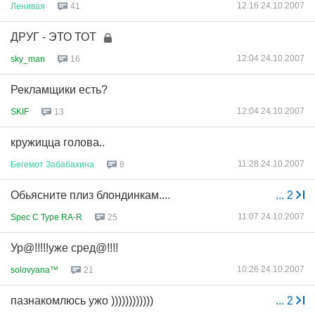
12:16 24.10.2007
Ленивая
41
ДРУГ - ЭТО ТОТ
12:04 24.10.2007
sky_man
16
Рекламщики есть?
12:04 24.10.2007
SKIF
13
кружицца голова..
11:28 24.10.2007
Бегемот
Забабахина
8
Обьясните плиз блондинкам....
...
2
11:07 24.10.2007
Spec C Type RA-R
25
Ур@!!!!!уже сред@!!!!
10:26 24.10.2007
solovyana™
21
пазнакомлюсь ужо ))))))))))))
...
2