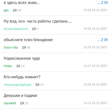
я здесь всех знаю...
...
2
15:04 24.10.2007
Igla
39
Ну вод, осн. часть работы сделана.....
14:58 24.10.2007
БО
(
полевой
кот
)
5
объясните плиз блондинке
...
2
14:33 24.10.2007
Dolce-Vita
46
Нарисованное чудо
14:27 24.10.2007
Floker
10
Кто-нибудь помнит?
14:26 24.10.2007
АлександрОдинцов
24
Девушки и падики
14:11 24.10.2007
Sanek69
20