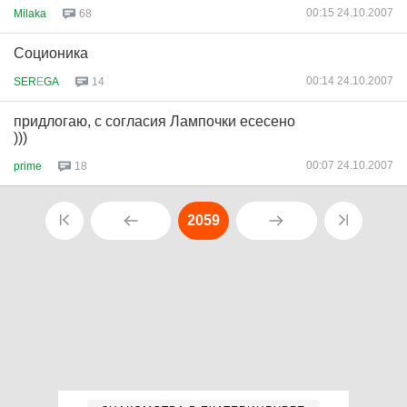
00:15 24.10.2007
Milaka
68
Соционика
00:14 24.10.2007
SER
Е
GA
14
придлогаю, с согласия Лампочки есесено
)))
00:07 24.10.2007
prime
18
2059