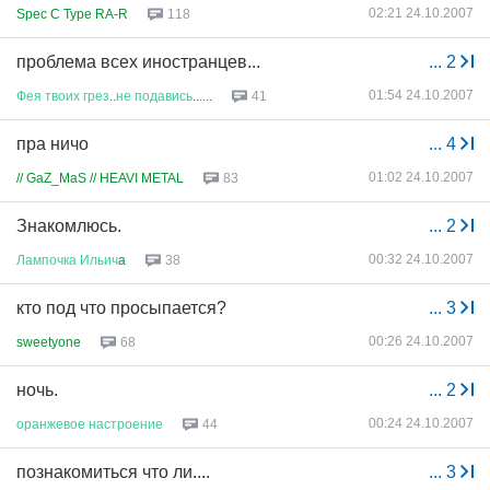
02:21 24.10.2007
Spec C Type RA-R
118
проблема всех иностранцев...
...
2
01:54 24.10.2007
Фея
твоих
грез
..
не
подавись
......
41
пра ничо
...
4
01:02 24.10.2007
// GaZ_MaS // HEAVI METAL
83
Знакомлюсь.
...
2
00:32 24.10.2007
Лампочка
Ильич
a
38
кто под что просыпается?
...
3
00:26 24.10.2007
sweetyone
68
ночь.
...
2
00:24 24.10.2007
оранжевое
настроение
44
познакомиться что ли....
...
3