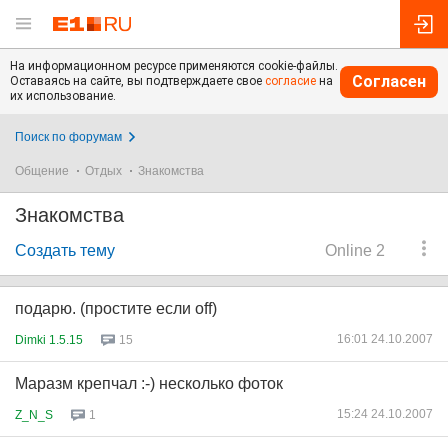
На информационном ресурсе применяются cookie-файлы.
Согласен
Оставаясь на сайте, вы подтверждаете свое
согласие
на
их использование.
Поиск по форумам
Общение
Отдых
Знакомства
Знакомства
Создать тему
Online 2
подарю. (простите если off)
16:01 24.10.2007
Dimki 1.5.15
15
Маразм крепчал :-) несколько фоток
15:24 24.10.2007
Z_N_S
1