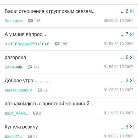
Ваши отношения к групповым связям...
...
6
03:36 22.10.2007
Бельтручо
136
А у миня вапрос...
...
7
01:58 22.10.2007
°•.•°•°.•°
Ведьма
™°•.•°.•°•.•°
155
разорена
...
6
01:56 22.10.2007
Dolce-Vita
141
Доброе утро..............
...
2
01:22 22.10.2007
Рыжая
Кошка
Я
39
познакомлюсь с приятной женщиной...
01:19 22.10.2007
Дядя
_
Алекс
..
2
Купила резину.
...
3
01:08 22.10.2007
Джули
@...
63