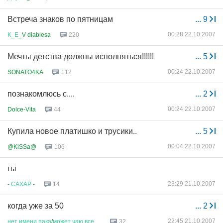
Встреча знаков по пятницам
...
9
00:28 22.10.2007
К
_
Е
_V diablesa
220
Мечты детства должны исполняться!!!!!!
...
5
00:24 22.10.2007
SONATO4KA
112
познакомлюсь с....
...
2
00:24 22.10.2007
Dolce-Vita
44
Купила новое платишко и трусики..
...
5
00:04 22.10.2007
@KiSSa@
106
гы
23:29 21.10.2007
-
САХАР
-
14
когда уже за 50
...
2
22:45 21.10.2007
нет
имени
пака
/
может
чаю
все
ж
...
32