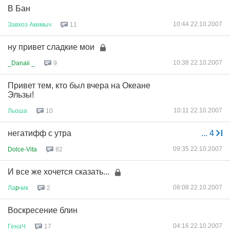
В Бан
10:44 22.10.2007
Завхоз
Акимыч
11
ну привет сладкие мои
10:38 22.10.2007
_Danaii _
9
Привет тем, кто был вчера на Океане
Эльзы!
10:11 22.10.2007
Льоша
10
негатифф с утра
...
4
09:35 22.10.2007
Dolce-Vita
82
И все же хочется сказать...
08:08 22.10.2007
Ла
p
чик
2
Воскресение блин
04:16 22.10.2007
ГенаЧ
17