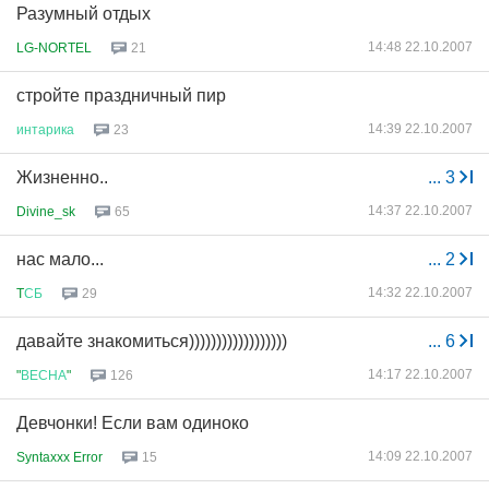
Разумный отдых
14:48 22.10.2007
LG-NORTEL
21
стройте праздничный пир
14:39 22.10.2007
интарика
23
Жизненно..
...
3
14:37 22.10.2007
Divine_sk
65
нас мало...
...
2
14:32 22.10.2007
T
СБ
29
давайте знакомиться))))))))))))))))))
...
6
14:17 22.10.2007
"
ВЕСНА
"
126
Девчонки! Если вам одиноко
14:09 22.10.2007
Syntaxxx Error
15