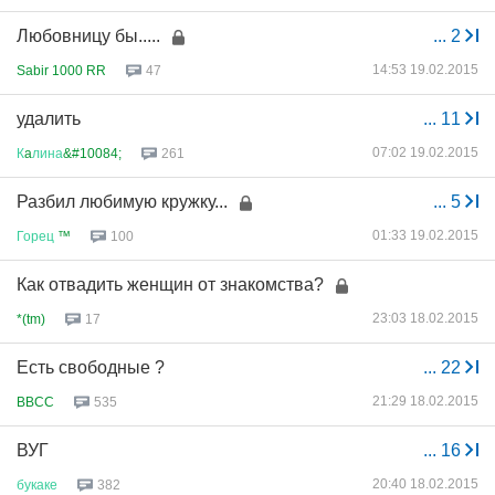
Любовницу бы.....
...
2
14:53 19.02.2015
Sabir 1000 RR
47
удалить
...
11
07:02 19.02.2015
К
a
лина
&#10084;
261
Разбил любимую кружку...
...
5
01:33 19.02.2015
Горец
™
100
Как отвадить женщин от знакомства?
23:03 18.02.2015
*(tm)
17
Есть свободные ?
...
22
21:29 18.02.2015
BBCC
535
ВУГ
...
16
20:40 18.02.2015
букаке
382