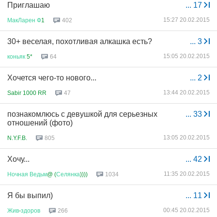
Приглашаю
...
17
15:27 20.02.2015
МакЛарен
Ф
1
402
30+ веселая, похотливая алкашка есть?
...
3
15:05 20.02.2015
коньяк
5*
64
Хочется чего-то нового...
...
2
13:44 20.02.2015
Sabir 1000 RR
47
познакомлюсь с девушкой для серьезных
...
33
отношений (фото)
13:05 20.02.2015
N.Y.F.B.
805
Хочу...
...
42
11:35 20.02.2015
Ночная
Ведьм
@ (
Селянка
))))
1034
Я бы выпил)
...
11
00:45 20.02.2015
Жив
-
здоров
266