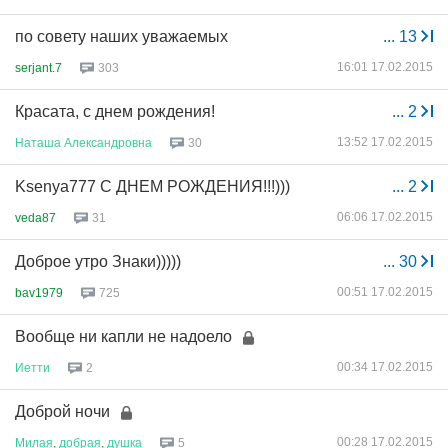
по совету наших уважаемых
...
13
16:01 17.02.2015
serjant.7
303
Красата, с днем рождения!
...
2
13:52 17.02.2015
Наташа
Александровна
30
Ksenya777 С ДНЕМ РОЖДЕНИЯ!!!)))
...
2
06:06 17.02.2015
veda87
31
Доброе утро Знаки)))))
...
30
00:51 17.02.2015
bav1979
725
Вообще ни капли не надоело
00:34 17.02.2015
Иетти
2
Доброй ночи
00:28 17.02.2015
Милая
,
добрая
,
душка
5