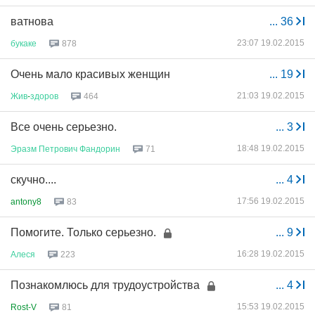
ватнова
...
36
23:07 19.02.2015
букаке
878
Очень мало красивых женщин
...
19
21:03 19.02.2015
Жив
-
здоров
464
Все очень серьезно.
...
3
18:48 19.02.2015
Эразм
Петрович
Фандорин
71
скучно....
...
4
17:56 19.02.2015
antony8
83
Помогите. Только серьезно.
...
9
16:28 19.02.2015
Алеся
223
Познакомлюсь для трудоустройства
...
4
15:53 19.02.2015
Rost-V
81