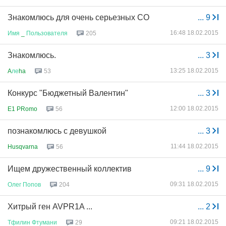
Знакомлюсь для очень серьезных СО
...
9
16:48 18.02.2015
Имя
_
Пользователя
205
Знакомлюсь.
...
3
13:25 18.02.2015
A
ле
ha
53
Конкурс "Бюджетный Валентин"
...
3
12:00 18.02.2015
E1 PRomo
56
познакомлюсь с девушкой
...
3
11:44 18.02.2015
Husqvarna
56
Ищем дружественный коллектив
...
9
09:31 18.02.2015
Олег
Попов
204
Хитрый ген AVPR1A ...
...
2
09:21 18.02.2015
Тфилин
Фтумани
29