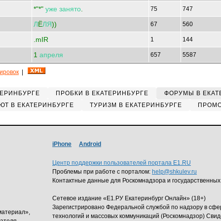
*"*"
уже
занято
.
75
747
Л
Ё
ЛЯ
))
67
560
.mIR
1
144
1
апреля
657
5587
кировок
|
ТЕРИНБУРГЕ
ПРОБКИ В ЕКАТЕРИНБУРГЕ
ФОРУМЫ В ЕКАТ
ЮТ В ЕКАТЕРИНБУРГЕ
ТУРИЗМ В ЕКАТЕРИНБУРГЕ
ПРОМО
iPhone
Android
Центр поддержки пользователей портала E1.RU
Проблемы при работе с порталом:
help@shkulev.ru
Контактные данные для Роскомнадзора и государственных
Сетевое издание «Е1.РУ Екатеринбург Онлайн» (18+)
Зарегистрировано Федеральной службой по надзору в сф
материал»,
технологий и массовых коммуникаций (Роскомнадзор) Свид