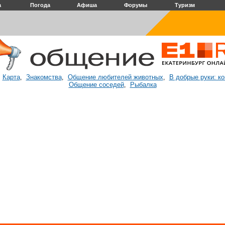
а
Погода
Афиша
Форумы
Туризм
Карта
Знакомства
Общение любителей животных
В добрые руки: к
:
,
,
,
Общение соседей
Рыбалка
,