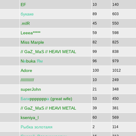
EF
10
140
букаке
89
603
.mIR
45
550
Leeea*****
59
598
Miss Marple
82
825
// GaZ_MaS // HEAVI METAL
99
838
N
е
buka
Ям
96
979
Adore
100
1012
///////////
10
249
superJohn
21
348
Баги
ppppppp
а
(great wife)
53
450
// GaZ_MaS // HEAVI METAL
39
381
kseniya_l
60
569
Рыбка
золотаяя
2
114