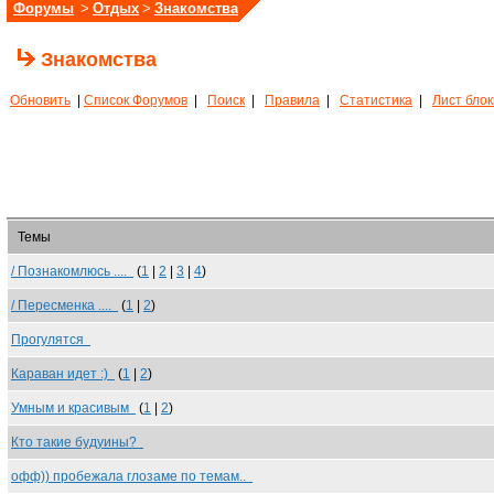
Форумы
>
Отдых
>
Знакомства
Знакомства
Обновить
|
Список Форумов
|
Поиск
|
Правила
|
Статистика
|
Лист бло
Темы
/ Познакомлюсь ....
(
1
|
2
|
3
|
4
)
/ Пересменка ....
(
1
|
2
)
Прогулятся
Караван идет :)
(
1
|
2
)
Умным и красивым
(
1
|
2
)
Кто такие будуины?
офф)) пробежала глозаме по темам..