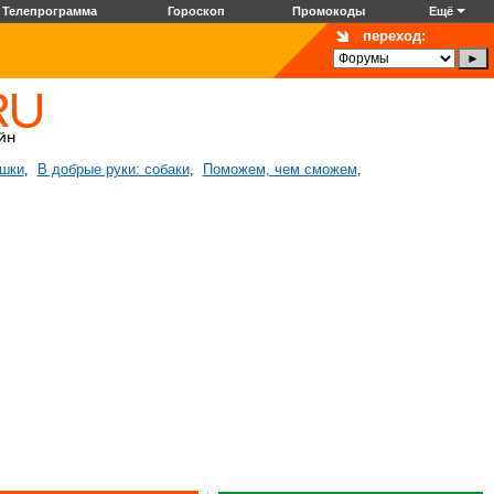
Телепрограмма
Гороскоп
Промокоды
Ещё
переход:
ошки
В добрые руки: собаки
Поможем, чем сможем
,
,
,