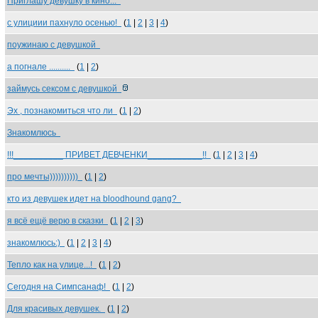
Приглашу девушку в кино...
с улициии пахнуло осенью!
(
1
|
2
|
3
|
4
)
поужинаю с девушкой
а погнале ..........
(
1
|
2
)
займусь сексом с девушкой
Эх , познакомиться что ли
(
1
|
2
)
Знакомлюсь
!!!__________ ПРИВЕТ ДЕВЧЕНКИ___________!!
(
1
|
2
|
3
|
4
)
про мечты))))))))))
(
1
|
2
)
кто из девушек идет на bloodhound gang?
я всё ещё верю в сказки
(
1
|
2
|
3
)
знакомлюсь:)
(
1
|
2
|
3
|
4
)
Тепло как на улице...!
(
1
|
2
)
Сегодня на Симпсанаф!
(
1
|
2
)
Для красивых девушек.
(
1
|
2
)