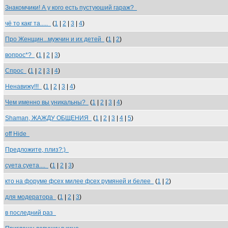
Знакомчики! А у кого есть пустуюший гараж?
чё то какг та.....
(
1
|
2
|
3
|
4
)
Про Женщин...мужчин и их детей
(
1
|
2
)
вопрос*?
(
1
|
2
|
3
)
Спрос
(
1
|
2
|
3
|
4
)
Ненавижу!!!
(
1
|
2
|
3
|
4
)
Чем именно вы уникальны?
(
1
|
2
|
3
|
4
)
Shaman, ЖАЖДУ ОБЩЕНИЯ
(
1
|
2
|
3
|
4
|
5
)
off Hide
Предложите, плиз?:)
суета суета....
(
1
|
2
|
3
)
кто на форуме фсех милее фсех румяней и белее
(
1
|
2
)
для модератора
(
1
|
2
|
3
)
в последний раз