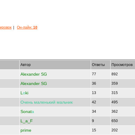
кировок
|
Он-лайн:
10
Автор
Ответы
Просмотров
Alexander SG
77
892
Alexander SG
36
359
L
о
ki
13
315
Очень
маленький
мальчик
42
495
Sonat
а
34
362
L_a_F
9
650
prime
15
202