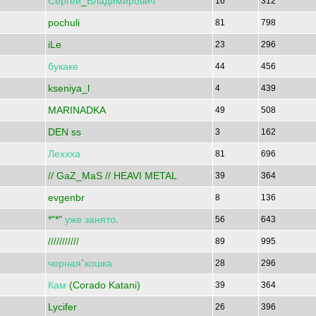
Сергей
_
Владимирович
16
312
pochuli
81
798
iLe
23
296
букаке
44
456
kseniya_l
4
439
MARINADKA
49
508
DEN ss
3
162
Леххха
81
696
// GaZ_MaS // HEAVI METAL
39
364
evgenbr
8
136
*"*"
уже
занято
.
56
643
///////////
89
995
черная
`
кошка
28
296
Кам
(Corado Katani)
39
364
Lycifer
26
396