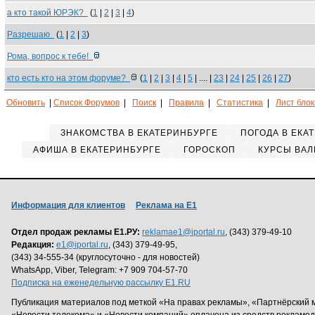
а кто такой ЮРЭК?
(
1
|
2
|
3
|
4
)
Разрешаю
(
1
|
2
|
3
)
Рома, вопрос к тебе!
кто есть кто на этом форуме?
(
1
|
2
|
3
|
4
|
5
| .... |
23
|
24
|
25
|
26
|
27
)
Обновить
|
Список Форумов
|
Поиск
|
Правила
|
Статистика
|
Лист бло
ЗНАКОМСТВА В ЕКАТЕРИНБУРГЕ
ПОГОДА В ЕКА
АФИША В ЕКАТЕРИНБУРГЕ
ГОРОСКОП
КУРСЫ ВАЛ
Информация для клиентов
Реклама на Е1
Отдел продаж рекламы Е1.РУ:
reklamae1@iportal.ru
, (343) 379-49-10
Редакция:
e1@iportal.ru
, (343) 379-49-95,
(343) 34-555-34 (круглосуточно - для новостей)
WhatsApp, Viber, Telegram: +7 909 704-57-70
Подписка на еженедельную рассылку E1.RU
Публикация материалов под меткой «На правах рекламы», «Партнёрский 