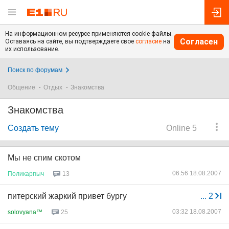
На информационном ресурсе применяются cookie-файлы.
Согласен
Оставаясь на сайте, вы подтверждаете свое
согласие
на
их использование.
Поиск по форумам
Общение
Отдых
Знакомства
Знакомства
Создать тему
Online 5
Мы не спим скотом
06:56 18.08.2007
Поликарпыч
13
питерский жаркий привет бургу
...
2
03:32 18.08.2007
solovyana™
25