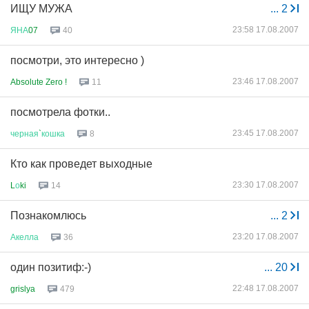
ИЩУ МУЖА
...
2
23:58 17.08.2007
ЯНА
07
40
посмотри, это интересно )
23:46 17.08.2007
Absolute Zero !
11
посмотрела фотки..
23:45 17.08.2007
черная
`
кошка
8
Кто как проведет выходные
23:30 17.08.2007
L
о
ki
14
Познакомлюсь
...
2
23:20 17.08.2007
Акелла
36
один позитиф:-)
...
20
22:48 17.08.2007
grislya
479