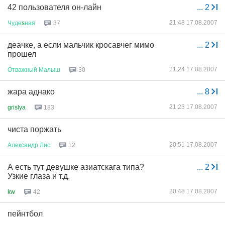
42 пользователя он-лайн
...
2
21:48 17.08.2007
Чуде
s
ная
37
деачке, а если мальчик кросавчег мимо
...
2
прошел
21:24 17.08.2007
Отважный
Малыш
30
жара аднако
...
8
21:23 17.08.2007
grislya
183
чиста поржать
20:51 17.08.2007
Александр
Лис
12
А есть тут девушке азиатскага типа?
...
2
Узкие глаза и т.д.
20:48 17.08.2007
kw
42
пейнтбол