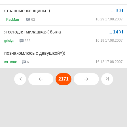
странные женщины :)
...
3
16:29 17.08.2007
=PacMan=
62
я сегодня милашка:-( была
...
14
16:19 17.08.2007
grislya
333
познакомлюсь с девушкой=))
16:12 17.08.2007
mr_muk
6
2171