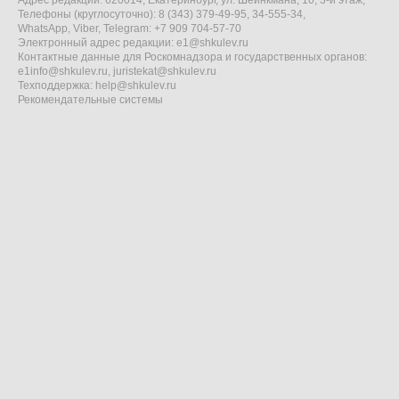
Адрес редакции: 620014, Екатеринбург, ул. Шейнкмана, 10, 3-й этаж,
Телефоны (круглосуточно): 8 (343) 379-49-95, 34-555-34,
WhatsApp, Viber, Telegram: +7 909 704-57-70
Электронный адрес редакции:
e1@shkulev.ru
Контактные данные для Роскомнадзора и государственных органов:
e1info@shkulev.ru
,
juristekat@shkulev.ru
Техподдержка:
help@shkulev.ru
Рекомендательные системы