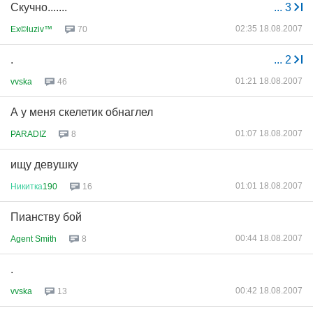
Скучно.......
...
3
02:35 18.08.2007
Ex©luziv™
70
.
...
2
01:21 18.08.2007
vvska
46
А у меня скелетик обнаглел
01:07 18.08.2007
PARADIZ
8
ищу девушку
01:01 18.08.2007
Никитка
190
16
Пианству бой
00:44 18.08.2007
Agent Smith
8
.
00:42 18.08.2007
vvska
13