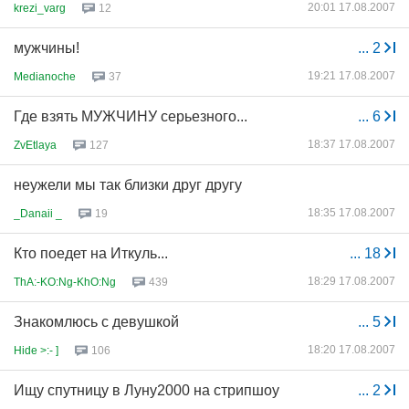
20:01 17.08.2007
krezi_varg
12
мужчины!
...
2
19:21 17.08.2007
Medianoche
37
Где взять МУЖЧИНУ серьезного...
...
6
18:37 17.08.2007
ZvEtlaya
127
неужели мы так близки друг другу
18:35 17.08.2007
_Danaii _
19
Кто поедет на Иткуль...
...
18
18:29 17.08.2007
ThA:-KO:Ng-KhO:Ng
439
Знакомлюсь с девушкой
...
5
18:20 17.08.2007
Hide >:- ]
106
Ищу спутницу в Луну2000 на стрипшоу
...
2