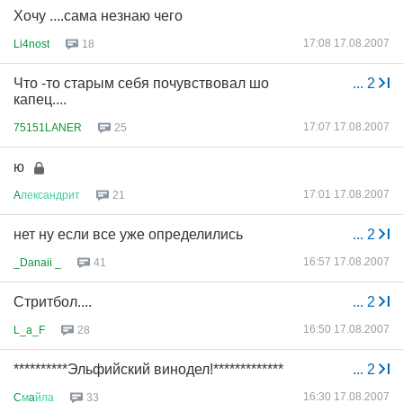
Хочу ....сама незнаю чего
17:08 17.08.2007
Li4nost
18
Что -то старым себя почувствовал шо
...
2
капец....
17:07 17.08.2007
75151LANER
25
ю
17:01 17.08.2007
A
лександрит
21
нет ну если все уже определились
...
2
16:57 17.08.2007
_Danaii _
41
Стритбол....
...
2
16:50 17.08.2007
L_a_F
28
**********Эльфийский винодел!*************
...
2
16:30 17.08.2007
C
м
a
йла
33