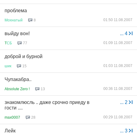
проблема
01:50 11.08.2007
Мохнатый
8
выйду вон!
...
4
01:09 11.08.2007
T
СБ
77
доброй и бурной
01:03 11.08.2007
шик
15
Чупакабра..
00:36 11.08.2007
Absolute Zero !
13
знакомлюсль .. даже срочно приеду в
...
2
гости ....
00:29 11.08.2007
max0007
28
Лейк
...
3