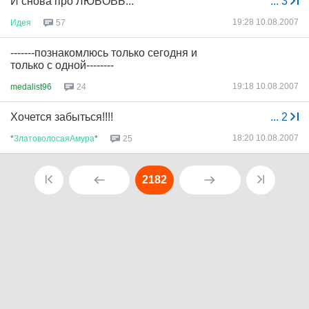
И снова про ЛЮБОВЬ...
...
3
19:28 10.08.2007
Идея
57
-------познакомлюсь только сегодня и
только с одной--------
19:18 10.08.2007
medalist96
24
Хочется забыться!!!!
...
2
18:20 10.08.2007
*
ЗлатоволосаяАмура
*
25
2182