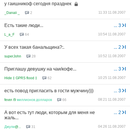
у гаишникоф сегодня празднек
11:33 11.08.2007
_Danaii _
2
Есть такие люди...
...
3
10:54 11.08.2007
L_a_F
64
У всех такая банальщина?:.
...
2
10:52 11.08.2007
superJohn
28
Приглашу девушку на чаи/кофе...
...
3
10:25 11.08.2007
Hide ‡ GPRS flood ‡
62
есть повод пригласить в гости мужчину)))
...
3
08:21 11.08.2007
fever /9
миллионов
долларов
66
А вот есть тут люди, которым для меня не
...
2
жаль...
04:26 11.08.2007
Джули
@...
31