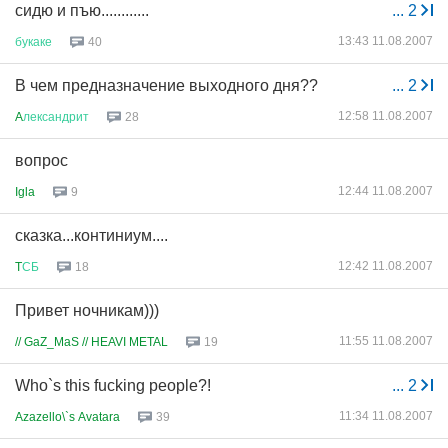
сидю и пъю............
...
2
13:43 11.08.2007
букаке
40
В чем предназначение выходного дня??
...
2
12:58 11.08.2007
A
лександрит
28
вопрос
12:44 11.08.2007
Igla
9
сказка...континиум....
12:42 11.08.2007
T
СБ
18
Привет ночникам)))
11:55 11.08.2007
// GaZ_MaS // HEAVI METAL
19
Who`s this fucking people?!
...
2
11:34 11.08.2007
Azazello\`s Avatara
39