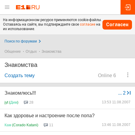
На информационном ресурсе применяются cookie-файлы.
Согласен
Оставаясь на сайте, вы подтверждаете свое
согласие
на
их использование.
Поиск по форумам
Общение
Отдых
Знакомства
Знакомства
Создать тему
Online 6
Знакомлюсь!!!
...
2
13:53 11.08.2007
jyt (
Дим
)
28
Как здоровье и настроение после попа?
13:46 11.08.2007
Кам
(Corado Katani)
11