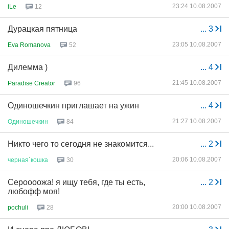
23:24 10.08.2007
iLe
12
Дурацкая пятница
...
3
23:05 10.08.2007
Eva Romanova
52
Дилемма )
...
4
21:45 10.08.2007
Paradise Creator
96
Одиношечкин приглашает на ужин
...
4
21:27 10.08.2007
Одиношечкин
84
Никто чего то сегодня не знакомится...
...
2
20:06 10.08.2007
черная
`
кошка
30
Сероооожа! я ищу тебя, где ты есть,
...
2
любофф моя!
20:00 10.08.2007
pochuli
28