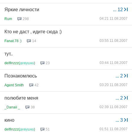
Яркие личности
...
12
04:21 11.08.2007
Rum
298
Кто не даст , идите сюда :)
03:55 11.08.2007
Fanat.78 :)
14
тут..
03:44 11.08.2007
delfinzzz(
девушка
)
23
Познакомлюсь
...
2
03:20 11.08.2007
Agent Smith
42
полюбите меня
...
2
02:39 11.08.2007
_Danaii _
38
кино
...
3
01:51 11.08.2007
delfinzzz(
девушка
)
51