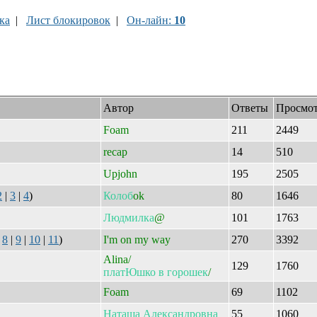
ка
|
Лист блокировок
|
Он-лайн:
10
Автор
Ответы
Просмо
Foam
211
2449
recap
14
510
Upjohn
195
2505
2
|
3
|
4
)
Колоб
ok
80
1646
Людмилка
@
101
1763
|
8
|
9
|
10
|
11
)
I'm on my way
270
3392
Alina/
129
1760
платЮшко
в
горошек
/
Foam
69
1102
Наташа
Александровна
55
1060