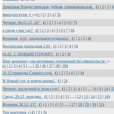
Ламповая Рождественская, добрая, семиянварьская.
(
1
|
2
|
3
|
4
френдли куни :)
(
1
|
2
|
3
|
4
|
5
)
Четверг. 06.01.22 -26°
(
1
|
2
|
3
|
4
|
5
|
6
|
7
)
а среда у вас где?
(
1
|
2
|
3
|
4
|
5
|
6
|
7
|
8
)
Вторник, 4.01, продолжаем отдыхать!
(
1
|
2
|
3
|
4
)
Воскресная дрыходная 2.01
(
1
|
2
|
3
|
4
|
5
)
01.01. С НОВЫМ ГОДОМ!!!
(
1
|
2
|
3
)
Ищу женщину для интимных отношений без обязательств
(
1
|
2
|
3
|
4
|
5
| .... |
35
|
36
|
37
|
38
|
39
)
31.12 проводы Старого года
(
1
|
2
|
3
|
4
|
5
|
6
)
В Новый год, в новую жизнь!
(
1
|
2
)
Четверг, последний в этом году!
(
1
|
2
|
3
|
4
|
5
| .... |
8
|
9
|
10
|
1
Среда, 29.12, холодно.
(
1
|
2
|
3
|
4
|
5
| .... |
12
|
13
|
14
|
15
|
16
)
Вторник 28.12 -15°
(
1
|
2
|
3
|
4
|
5
| .... |
27
|
28
|
29
|
30
|
31
)
Три критерия
(
1
|
2
|
3
)