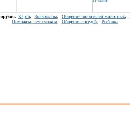
орумы
:
Карта
,
Знакомства
,
Общение любителей животных
,
Поможем, чем сможем
,
Общение соседей
,
Рыбалка