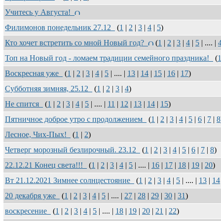
Учитесь у Августа!
Филимонов понедельник 27.12
(
1
|
2
|
3
|
4
|
5
)
Кто хочет встретить со мной Новый год?
(
1
|
2
|
3
|
4
|
5
| .... |
Топ на Новый год - ломаем традиции семейного праздника!
(
Воскресная уже
(
1
|
2
|
3
|
4
|
5
| .... |
13
|
14
|
15
|
16
|
17
)
Субботняя зимняя, 25.12
(
1
|
2
|
3
|
4
)
Не спится
(
1
|
2
|
3
|
4
|
5
| .... |
11
|
12
|
13
|
14
|
15
)
Пятничное доброе утро с продолжением
(
1
|
2
|
3
|
4
|
5
|
6
|
7
|
8
Лесное, Чих-Пых!
(
1
|
2
)
Четверг морозный безлирочный. 23.12
(
1
|
2
|
3
|
4
|
5
|
6
|
7
|
8
)
22.12.21 Конец света!!!
(
1
|
2
|
3
|
4
|
5
| .... |
16
|
17
|
18
|
19
|
20
)
Вт 21.12.2021 Зимнее солнцестояние
(
1
|
2
|
3
|
4
|
5
| .... |
13
|
14
20 декабря уже
(
1
|
2
|
3
|
4
|
5
| .... |
27
|
28
|
29
|
30
|
31
)
воскресение
(
1
|
2
|
3
|
4
|
5
| .... |
18
|
19
|
20
|
21
|
22
)