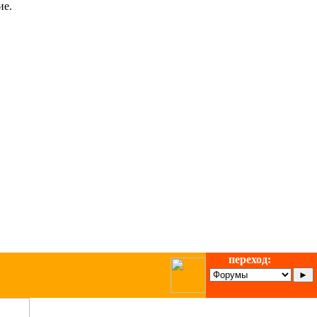
ие.
переход: