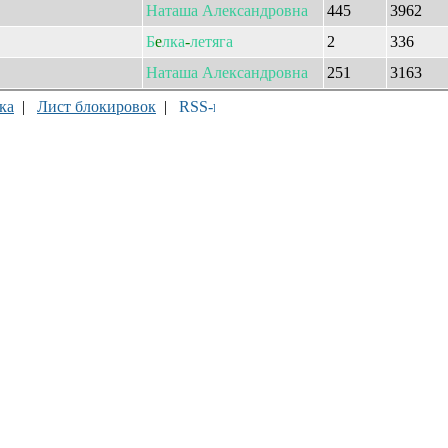
Наташа
Александровна
445
3962
Б
e
лка
-
летяга
2
336
Наташа
Александровна
251
3163
ка
|
Лист блокировок
|