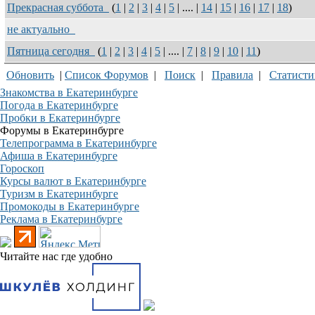
Прекрасная суббота
(
1
|
2
|
3
|
4
|
5
| .... |
14
|
15
|
16
|
17
|
18
)
не актуально
Пятница сегодня
(
1
|
2
|
3
|
4
|
5
| .... |
7
|
8
|
9
|
10
|
11
)
Обновить
|
Список Форумов
|
Поиск
|
Правила
|
Статисти
Знакомства в Екатеринбурге
Погода в Екатеринбурге
Пробки в Екатеринбурге
Форумы в Екатеринбурге
Телепрограмма в Екатеринбурге
Афиша в Екатеринбурге
Гороскоп
Курсы валют в Екатеринбурге
Туризм в Екатеринбурге
Промокоды в Екатеринбурге
Реклама в Екатеринбурге
Читайте нас где удобно