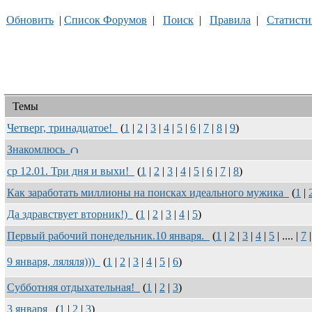
Обновить
|
Список Форумов
|
Поиск
|
Правила
|
Статисти
Темы
Четверг, тринадцатое!
(
1
|
2
|
3
|
4
|
5
|
6
|
7
|
8
|
9
)
Знакомлюсь
ср 12.01. Три дня и выхи!
(
1
|
2
|
3
|
4
|
5
|
6
|
7
|
8
)
Как заработать миллионы на поисках идеального мужика
(
1
|
Да здравствует вторник!)
(
1
|
2
|
3
|
4
|
5
)
Первый рабочий понедельник.10 января.
(
1
|
2
|
3
|
4
|
5
| .... |
7
9 января, ляляля)))
(
1
|
2
|
3
|
4
|
5
|
6
)
Субботняя отдыхательная!
(
1
|
2
|
3
)
3 января
(
1
|
2
|
3
)