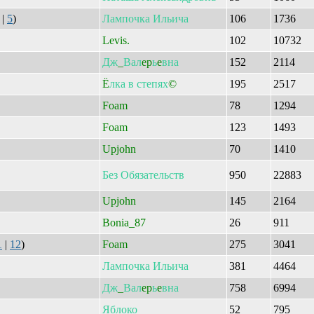
|
5
)
Лампочка
Ильича
106
1736
Levis.
102
10732
Дж
_
Вал
ep
ь
e
вна
152
2114
Ё
лка
в
степях
©
195
2517
Foam
78
1294
Foam
123
1493
Upjohn
70
1410
Без
Обязательств
950
22883
Upjohn
145
2164
Bonia_87
26
911
1
|
12
)
Foam
275
3041
Лампочка
Ильича
381
4464
Дж
_
Вал
ep
ь
e
вна
758
6994
Яблоко
52
795