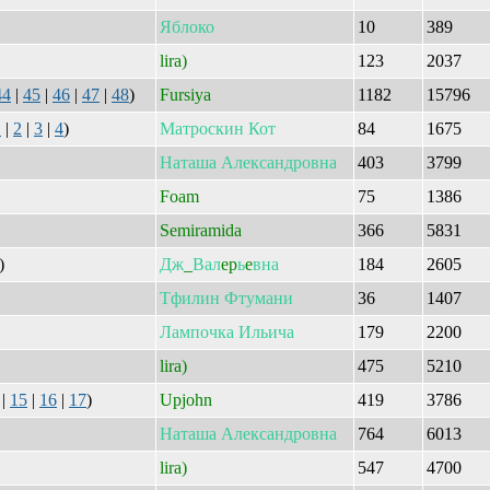
Яблоко
10
389
lira)
123
2037
44
|
45
|
46
|
47
|
48
)
Fursiya
1182
15796
1
|
2
|
3
|
4
)
Матроскин
Кот
84
1675
Наташа
Александровна
403
3799
Foam
75
1386
Semiramida
366
5831
)
Дж
_
Вал
ep
ь
e
вна
184
2605
Тфилин
Фтумани
36
1407
Лампочка
Ильича
179
2200
lira)
475
5210
|
15
|
16
|
17
)
Upjohn
419
3786
Наташа
Александровна
764
6013
lira)
547
4700