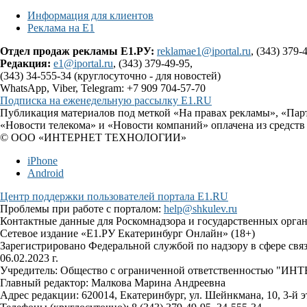
Информация для клиентов
Реклама на Е1
Отдел продаж рекламы Е1.РУ:
reklamae1@iportal.ru
, (343) 379-
Редакция:
e1@iportal.ru
, (343) 379-49-95,
(343) 34-555-34 (круглосуточно - для новостей)
WhatsApp, Viber, Telegram: +7 909 704-57-70
Подписка на еженедельную рассылку E1.RU
Публикация материалов под меткой «На правах рекламы», «Пар
«Новости телекома» и «Новости компаний» оплачена из средств
© ООО «ИНТЕРНЕТ ТЕХНОЛОГИИ»
iPhone
Android
Центр поддержки пользователей портала E1.RU
Проблемы при работе с порталом:
help@shkulev.ru
Контактные данные для Роскомнадзора и государственных орга
Сетевое издание «Е1.РУ Екатеринбург Онлайн» (18+)
Зарегистрировано Федеральной службой по надзору в сфере св
06.02.2023 г.
Учредитель: Общество с ограниченной ответственностью 
Главный редактор: Малкова Марина Андреевна
Адрес редакции: 620014, Екатеринбург, ул. Шейнкмана, 10, 3-й э