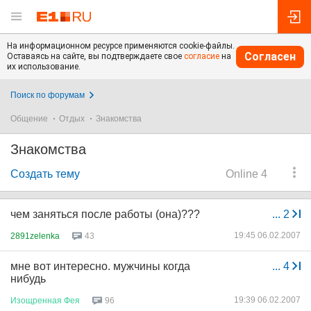
На информационном ресурсе применяются cookie-файлы.
Согласен
Оставаясь на сайте, вы подтверждаете свое
согласие
на
их использование.
Поиск по форумам
Общение
Отдых
Знакомства
Знакомства
Создать тему
Online 4
чем заняться после работы (она)???
...
2
19:45 06.02.2007
2891zelenka
43
мне вот интересно. мужчины когда
...
4
нибудь
19:39 06.02.2007
Изощренная
Фея
96