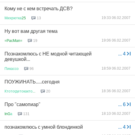
Кому не с кем встречать ДСВ?
19:33 06.02.2007
Михрютка
25
13
Ну вот вам другая тема
19:06 06.02.2007
=PacMan=
19
Познакомлюсь с НЕ модной читающей
...
4
девушкой...
18:59 06.02.2007
Пикассо
96
ПОУЖИНАТЬ.....сегодня
18:36 06.02.2007
Ктотогдетокакто
...
20
Про "самопиар"
...
6
18:10 06.02.2007
InG
а
131
познакомлюсь с умной блондинкой
...
4