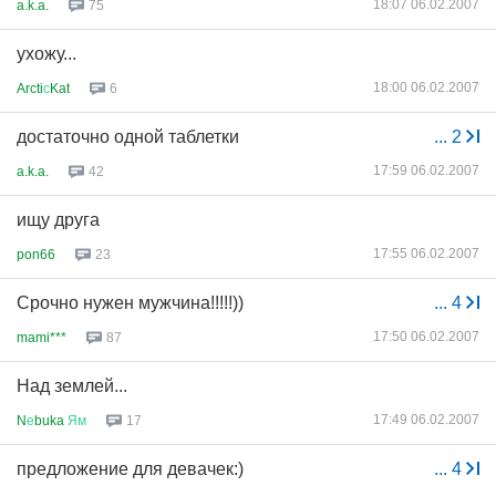
18:07 06.02.2007
a.k.a.
75
ухожу...
18:00 06.02.2007
Arcti
с
Kat
6
достаточно одной таблетки
...
2
17:59 06.02.2007
a.k.a.
42
ищу друга
17:55 06.02.2007
pon66
23
Срочно нужен мужчина!!!!!))
...
4
17:50 06.02.2007
mami***
87
Над землей...
17:49 06.02.2007
N
е
buka
Ям
17
предложение для девачек:)
...
4