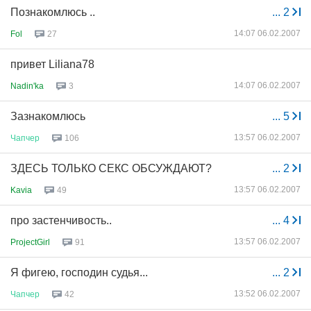
Познакомлюсь ..
...
2
14:07 06.02.2007
Fol
27
привет Liliana78
14:07 06.02.2007
Nadin'ka
3
Зазнакомлюсь
...
5
13:57 06.02.2007
Чапчер
106
ЗДЕСЬ ТОЛЬКО СЕКС ОБСУЖДАЮТ?
...
2
13:57 06.02.2007
Kavia
49
про застенчивость..
...
4
13:57 06.02.2007
ProjectGirl
91
Я фигею, господин судья...
...
2
13:52 06.02.2007
Чапчер
42