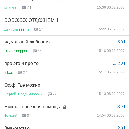
15:30 06.02.2007
мальчег
51
ЭЭЭЭХХХ ОТДОХНЁМ!!!
15:22 06.02.2007
Дениска
9994
й
17
идеальный любовник
...
3
15:18 06.02.2007
DGrasshopper
65
про это и про то
...
2
15:17 06.02.2007
a.k.a.
37
Офф. Где можно...
15:13 06.02.2007
Сергей
_
Владимирович
22
Нужна серьезная помощь
...
3
14:54 06.02.2007
Фуксия
!
51
Знакомство
...
2