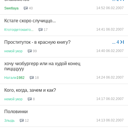
14:52 06.02.2007
Swetlaya
40
Кстате скоро случиццо...
14:41 06.02.2007
Ктотогдетокакто
...
17
Проституток - в красную книгу?
...
4
14:40 06.02.2007
немой
укор
99
хочу чизбургерр или на худой конец
пицццууу
14:24 06.02.2007
Натали
1982
18
Кого, когда, зачем и как?
14:17 06.02.2007
немой
укор
8
Половинки
14:13 06.02.2007
Злыдь
12