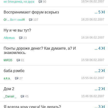
16:54 06.02.2007
не
блондинка
,
но
дура
90
Воспринимают форум всерьез
...
5
16:20 06.02.2007
O! ...
Вотт
она
!!!
107
Ну и че вы тут?
16:16 06.02.2007
Айриша
23
Понты дороже денег? Как думаете, а? И
...
4
знакомлюсь.
15:58 06.02.2007
MiR35
81
баба рэмбо
...
2
15:55 06.02.2007
a.k.a.
27
Дом 2
...
2
15:46 06.02.2007
_Danaii _
45
Я всегда хочу секса! Че делать?
...
3