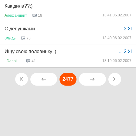
Как дила??:)
13:41 06.02.2007
A
лександрит
18
C девушками
...
3
13:40 06.02.2007
Злыдь
73
Ищу свою половинку :)
...
2
13:19 06.02.2007
_Danaii _
41
2477