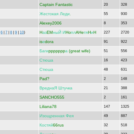
Captain Fantastic
20
328
Жестокая
Леди
.
55
930
Alexey2006
8
353
H
аз
EM
ныЙ
И
Ho
пл
AHe
тя
H
и
H
|
6
|
7
|
8
|
9
|
10
)
227
2720
is
е
dora
91
922
Баги
ppppppp
а
(great wife)
51
556
Стюша
16
423
Стюша
48
631
Pad?
2
148
ВреднаЯ
Штучка
21
388
SANCHO555
2
161
Liliana78
147
1325
Изощренная
Фея
49
887
Костяй
66rus
32
518