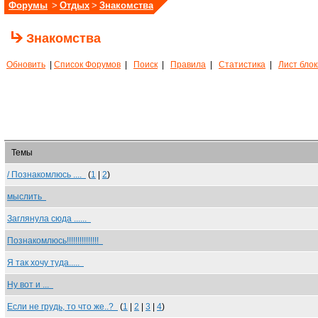
Форумы
>
Отдых
>
Знакомства
Знакомства
Обновить
|
Список Форумов
|
Поиск
|
Правила
|
Статистика
|
Лист бло
Темы
/ Познакомлюсь ....
(
1
|
2
)
мыслить
Заглянула сюда ......
Познакомлюсь!!!!!!!!!!!!!!!
Я так хочу туда.....
Ну вот и ...
Если не грудь, то что же..?
(
1
|
2
|
3
|
4
)