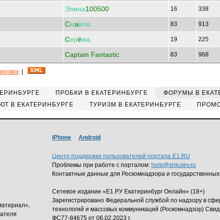
Элина
100500
16
338
C
м
a
йла
83
913
C
ер
ё
жа
.
19
225
Captain Fantastic
83
968
кировок
|
ТЕРИНБУРГЕ
ПРОБКИ В ЕКАТЕРИНБУРГЕ
ФОРУМЫ В ЕКАТ
ЮТ В ЕКАТЕРИНБУРГЕ
ТУРИЗМ В ЕКАТЕРИНБУРГЕ
ПРОМО
iPhone
Android
Центр поддержки пользователей портала E1.RU
Проблемы при работе с порталом:
help@shkulev.ru
Контактные данные для Роскомнадзора и государственных
Сетевое издание «Е1.РУ Екатеринбург Онлайн» (18+)
Зарегистрировано Федеральной службой по надзору в сф
материал»,
технологий и массовых коммуникаций (Роскомнадзор) Свид
дателя
ФС77-84675 от 06.02.2023 г.