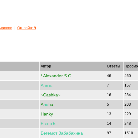
кировок
|
Он-лайн:
9
Автор
Ответы
Просмо
/ Alexander S.G
46
460
Апять
7
157
~Cashka~
16
284
A
ле
ha
5
203
Hanky
13
229
ЕвгенЪ
14
248
Бегемот
Забабахина
97
1510