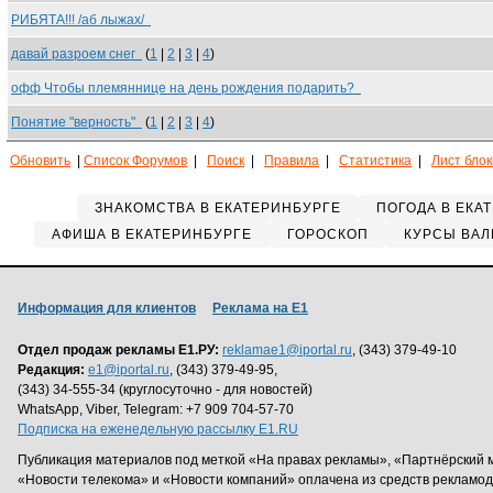
РИБЯТА!!! /аб лыжах/
давай разроем снег
(
1
|
2
|
3
|
4
)
офф Чтобы племяннице на день рождения подарить?
Понятие "верность"
(
1
|
2
|
3
|
4
)
Обновить
|
Список Форумов
|
Поиск
|
Правила
|
Статистика
|
Лист бло
ЗНАКОМСТВА В ЕКАТЕРИНБУРГЕ
ПОГОДА В ЕКА
АФИША В ЕКАТЕРИНБУРГЕ
ГОРОСКОП
КУРСЫ ВАЛ
Информация для клиентов
Реклама на Е1
Отдел продаж рекламы Е1.РУ:
reklamae1@iportal.ru
, (343) 379-49-10
Редакция:
e1@iportal.ru
, (343) 379-49-95,
(343) 34-555-34 (круглосуточно - для новостей)
WhatsApp, Viber, Telegram: +7 909 704-57-70
Подписка на еженедельную рассылку E1.RU
Публикация материалов под меткой «На правах рекламы», «Партнёрский 
«Новости телекома» и «Новости компаний» оплачена из средств рекламо