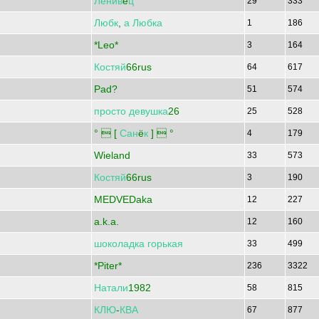
Ленив
e
ц
29
333
Любк
,
а
Любка
1
186
*Leo*
3
164
Костяй
66rus
64
617
Pad?
51
574
просто
девушка
26
25
528
°  [
Сан
ё
к
]  °
4
179
Wieland
33
573
Костяй
66rus
3
190
MEDVEDaka
12
227
a.k.a.
12
160
шоколадка
горькая
33
499
*Piter*
236
3322
Натали
1982
58
815
КЛЮ
-
КВА
67
877