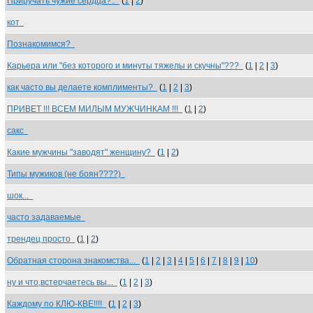
Приручать чужие сердца?..
(
1
|
2
)
кот
Познакомимся?
Карьера или "без которого и минуты тяжелы и скучны"???
(
1
|
2
|
3
)
как часто вы делаете комплименты?
(
1
|
2
|
3
)
ПРИВЕТ !!! ВСЕМ МИЛЫМ МУЖЧИНКАМ !!!
(
1
|
2
)
сакс
Какие мужчины "заводят" женщину?
(
1
|
2
)
Типы мужиков (не боян????)
шок...
часто задаваемые
трендец просто
(
1
|
2
)
Обратная сторона знакомства...
(
1
|
2
|
3
|
4
|
5
|
6
|
7
|
8
|
9
|
10
)
ну и что,встерчаетесь вы...
(
1
|
2
|
3
)
Каждому по КЛЮ-КВЕ!!!!
(
1
|
2
|
3
)