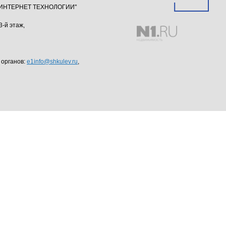
ю "ИНТЕРНЕТ ТЕХНОЛОГИИ"
3-й этаж,
 органов:
e1info@shkulev.ru
,