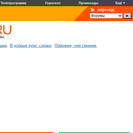
Телепрограмма
Гороскоп
Промокоды
Ещё
переход:
ошки
В добрые руки: собаки
Поможем, чем сможем
,
,
,