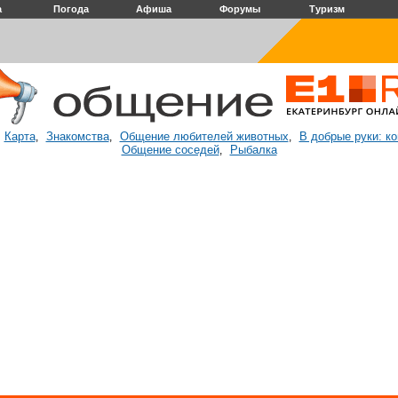
а
Погода
Афиша
Форумы
Туризм
Карта
Знакомства
Общение любителей животных
В добрые руки: к
:
,
,
,
Общение соседей
Рыбалка
,