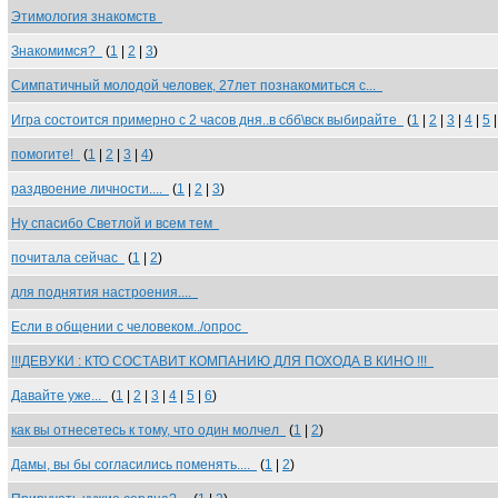
Этимология знакомств
Знакомимся?
(
1
|
2
|
3
)
Симпатичный молодой человек, 27лет познакомиться с...
Игра состоится примерно с 2 часов дня..в сбб\вск выбирайте
(
1
|
2
|
3
|
4
|
5
помогите!
(
1
|
2
|
3
|
4
)
раздвоение личности....
(
1
|
2
|
3
)
Ну спасибо Светлой и всем тем
почитала сейчас
(
1
|
2
)
для поднятия настроения....
Если в общении с человеком../опрос
!!!ДЕВУКИ : КТО СОСТАВИТ КОМПАНИЮ ДЛЯ ПОХОДА В КИНО !!!
Давайте уже...
(
1
|
2
|
3
|
4
|
5
|
6
)
как вы отнесетесь к тому, что один молчел
(
1
|
2
)
Дамы, вы бы согласились поменять....
(
1
|
2
)