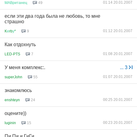
01:14 20.01.2007
МАВританец
49
если эти два года была не любовь, то мне
страшно
01:12 20.01.2007
K
е
rb
у
*
9
Как отдохнуть
01:08 20.01.2007
LED-PTS
7
У меня комплекс:.
...
3
01:07 20.01.2007
superJohn
55
знакомлюсь
00:25 20.01.2007
enshteyn
24
оцените))
00:23 20.01.2007
luginin
15
Пи Пи и ГиГи