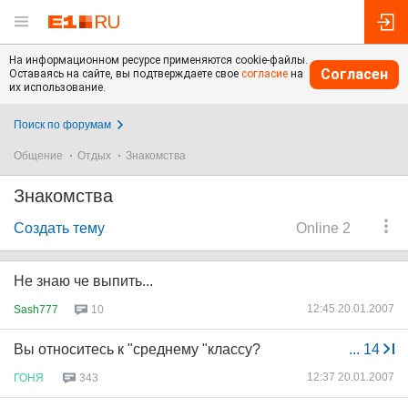
На информационном ресурсе применяются cookie-файлы.
Согласен
Оставаясь на сайте, вы подтверждаете свое
согласие
на
их использование.
Поиск по форумам
Общение
Отдых
Знакомства
Знакомства
Создать тему
Online 2
Не знаю че выпить...
12:45 20.01.2007
Sash777
10
Вы относитесь к "среднему "классу?
...
14
12:37 20.01.2007
ГОНЯ
343