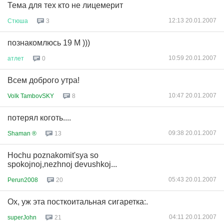
Тема для тех кто не лицемерит
12:13 20.01.2007
Стюша
3
познакомлюсь 19 М )))
10:59 20.01.2007
атлет
0
Всем доброго утра!
10:47 20.01.2007
Volk TambovSKY
8
потерял коготь....
09:38 20.01.2007
Shaman ®
13
Hochu poznakomit'sya so
spokojnoj,nezhnoj devushkoj...
05:43 20.01.2007
Perun2008
20
Ох, уж эта посткоитальная сигаретка:.
04:11 20.01.2007
superJohn
21