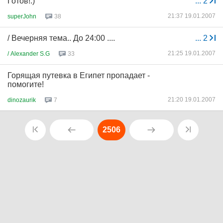
Готов!:)
...
2
21:37 19.01.2007
superJohn
38
/ Вечерняя тема.. До 24:00 ....
...
2
21:25 19.01.2007
/ Alexander S.G
33
Горящая путевка в Египет пропадает -
помогите!
21:20 19.01.2007
dinozaurik
7
2506