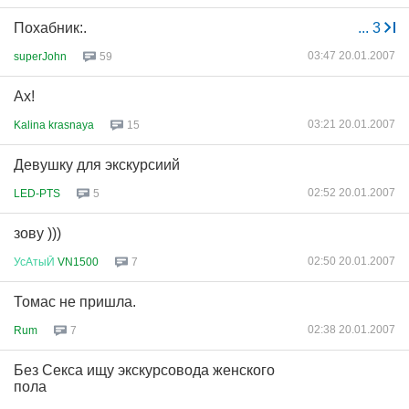
Похабник:.
...
3
03:47 20.01.2007
superJohn
59
Ах!
03:21 20.01.2007
Kalina krasnaya
15
Девушку для экскурсиий
02:52 20.01.2007
LED-PTS
5
зову )))
02:50 20.01.2007
УсАтыЙ
VN1500
7
Томас не пришла.
02:38 20.01.2007
Rum
7
Без Секса ищу экскурсовода женского
пола