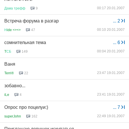
00:17 20.01.2007
Дама
трефф
9
Встреча форума в разгар
...
2
00:10 20.01.2007
Н
ide <><>
47
сомнительная тема
...
6
00:04 20.01.2007
T
СБ
149
Ваня
23:47 19.01.2007
Terri®
22
зобавно...
23:41 19.01.2007
iLe
4
Опрос про поцелуи:)
...
7
22:49 19.01.2007
superJohn
162
Приглашаю девушек искупаться