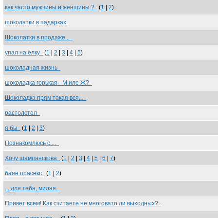
как часто мужчины и женщины ?
(
1
|
2
)
шоколатки в падарках
Шоколатки в продаже...
упал на ёлку
(
1
|
2
|
3
|
4
|
5
)
шоколадная жизнь
шоколадка горькая - М иле Ж?
Шоколадка прям такая вся...
растолстел
я бы
(
1
|
2
|
3
)
Познакомлюсь с....
Хочу шампанскова
(
1
|
2
|
3
|
4
|
5
|
6
|
7
)
баян прасекс
(
1
|
2
)
... для тебя, милая.
Привет всем! Как считаете не многовато ли выходных?