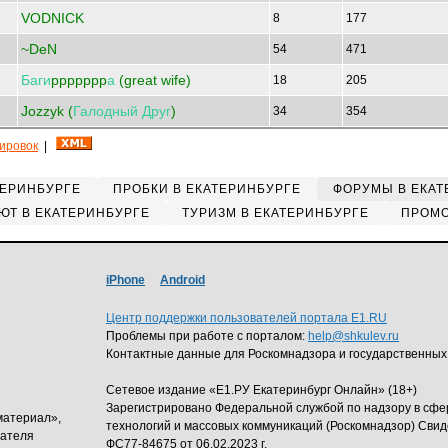
VODNICK
8
177
~DeN
54
471
Баги
ppppppp
а
(great wife)
18
205
Jozzyk (
Галодный
Друг
)
34
354
кировок
|
ТЕРИНБУРГЕ
ПРОБКИ В ЕКАТЕРИНБУРГЕ
ФОРУМЫ В ЕКАТ
ЮТ В ЕКАТЕРИНБУРГЕ
ТУРИЗМ В ЕКАТЕРИНБУРГЕ
ПРОМО
iPhone
Android
Центр поддержки пользователей портала E1.RU
Проблемы при работе с порталом:
help@shkulev.ru
Контактные данные для Роскомнадзора и государственных
Сетевое издание «Е1.РУ Екатеринбург Онлайн» (18+)
Зарегистрировано Федеральной службой по надзору в сф
материал»,
технологий и массовых коммуникаций (Роскомнадзор) Свид
дателя
ФС77-84675 от 06.02.2023 г.