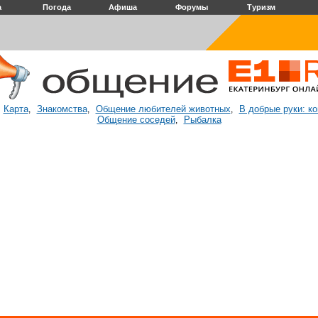
а
Погода
Афиша
Форумы
Туризм
Карта
Знакомства
Общение любителей животных
В добрые руки: к
:
,
,
,
Общение соседей
Рыбалка
,