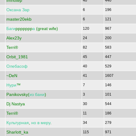
Imhotep
40
440
Оксана
Зар
6
196
master20ekb
6
121
Баги
ppppppp
а
(great wife)
120
967
Alex23y
24
200
Terri®
82
583
Orbit_1981
45
447
Олебасоф
40
529
~DeN
41
1607
Нури
™
7
146
Panikovsky(
из
бани
)
3
101
Dj Nastya
30
544
Terri®
11
186
Культурная
,
но
в
меру
.
34
279
Sharlott_ka
115
971