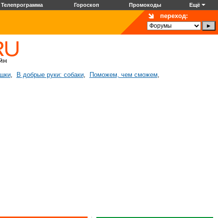
Телепрограмма
Гороскоп
Промокоды
Ещё
переход:
ошки
В добрые руки: собаки
Поможем, чем сможем
,
,
,