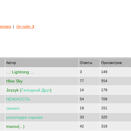
кировок
|
Он-лайн:
3
Автор
Ответы
Просмотров
...: Lightning :...
3
149
Hloe Sky
77
554
Jozzyk (
Галодный
Друг
)
14
179
НЕЖНОСТЬ
54
709
синапс
19
151
шоколадка
горькая
33
325
maxxx(...)
42
319