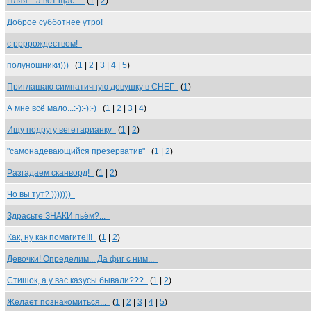
Пляя... а вот щас...
(
1
|
2
)
Доброе субботнее утро!
с ррррождеством!
полуношники)))
(
1
|
2
|
3
|
4
|
5
)
Приглашаю симпатичную девушку в СНЕГ
(
1
)
А мне всё мало...:-):-):-)
(
1
|
2
|
3
|
4
)
Ищу подругу вегетарианку
(
1
|
2
)
"самонадевающийся презерватив"
(
1
|
2
)
Разгадаем сканворд!
(
1
|
2
)
Чо вы тут? )))))))
Здрасьте ЗНАКИ пьём?...
Как, ну как помагите!!!
(
1
|
2
)
Девочки! Определим... Да фиг с ним...
Стишок, а у вас казусы бывали???
(
1
|
2
)
Желает познакомиться...
(
1
|
2
|
3
|
4
|
5
)