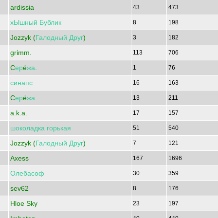
ardissia
43
473
хЫшный
Бублик
8
198
Jozzyk (
Галодный
Друг
)
3
182
grimm.
113
706
C
ер
ё
жа
.
1
76
синапс
16
163
C
ер
ё
жа
.
13
211
a.k.a.
17
157
шоколадка
горькая
51
540
Jozzyk (
Галодный
Друг
)
7
121
Axess
167
1696
Олебасоф
30
359
sev62
8
176
Hloe Sky
23
197