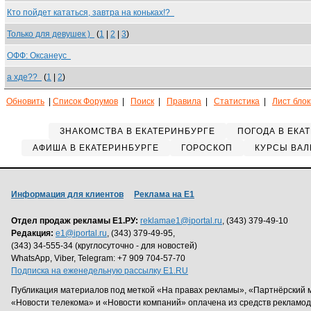
Кто пойдет кататься, завтра на коньках!?
Только для девушек )
(
1
|
2
|
3
)
ОФФ: Оксанеус
а хде??
(
1
|
2
)
Обновить
|
Список Форумов
|
Поиск
|
Правила
|
Статистика
|
Лист бло
ЗНАКОМСТВА В ЕКАТЕРИНБУРГЕ
ПОГОДА В ЕКА
АФИША В ЕКАТЕРИНБУРГЕ
ГОРОСКОП
КУРСЫ ВАЛ
Информация для клиентов
Реклама на Е1
Отдел продаж рекламы Е1.РУ:
reklamae1@iportal.ru
, (343) 379-49-10
Редакция:
e1@iportal.ru
, (343) 379-49-95,
(343) 34-555-34 (круглосуточно - для новостей)
WhatsApp, Viber, Telegram: +7 909 704-57-70
Подписка на еженедельную рассылку E1.RU
Публикация материалов под меткой «На правах рекламы», «Партнёрский 
«Новости телекома» и «Новости компаний» оплачена из средств рекламо