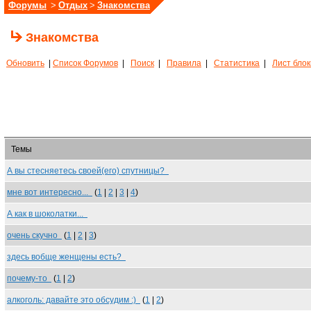
Форумы
>
Отдых
>
Знакомства
Знакомства
Обновить
|
Список Форумов
|
Поиск
|
Правила
|
Статистика
|
Лист бло
Темы
А вы стесняетесь своей(его) спутницы?
мне вот интересно...
(
1
|
2
|
3
|
4
)
А как в шоколатки...
очень скучно
(
1
|
2
|
3
)
здесь вобще женщены есть?
почему-то
(
1
|
2
)
алкоголь: давайте это обсудим :)
(
1
|
2
)