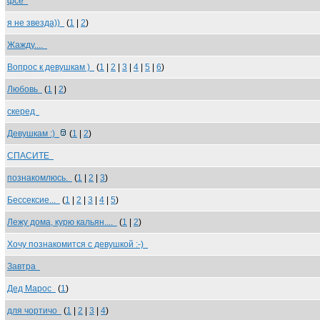
фсе
я не звезда))
(
1
|
2
)
Жажду....
Вопрос к девушкам )
(
1
|
2
|
3
|
4
|
5
|
6
)
Любовь
(
1
|
2
)
скеред
Девушкам :)
(
1
|
2
)
СПАСИТЕ
познакомлюсь.
(
1
|
2
|
3
)
Бессексие...
(
1
|
2
|
3
|
4
|
5
)
Лежу дома, курю кальян....
(
1
|
2
)
Хочу познакомится с девушкой :-)
Завтра
Дед Марос
(
1
)
для чортичо
(
1
|
2
|
3
|
4
)