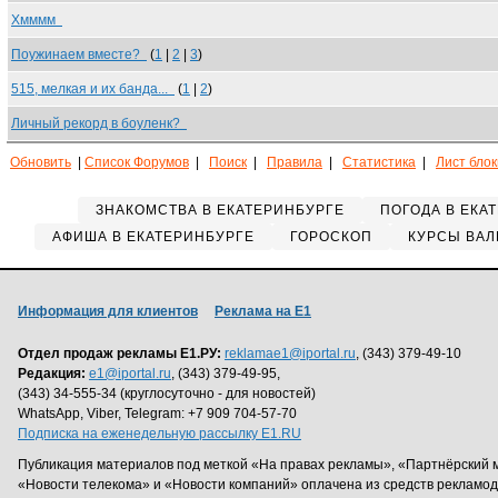
Хмммм
Поужинаем вместе?
(
1
|
2
|
3
)
515, мелкая и их банда...
(
1
|
2
)
Личный рекорд в боуленк?
Обновить
|
Список Форумов
|
Поиск
|
Правила
|
Статистика
|
Лист бло
ЗНАКОМСТВА В ЕКАТЕРИНБУРГЕ
ПОГОДА В ЕКА
АФИША В ЕКАТЕРИНБУРГЕ
ГОРОСКОП
КУРСЫ ВАЛ
Информация для клиентов
Реклама на Е1
Отдел продаж рекламы Е1.РУ:
reklamae1@iportal.ru
, (343) 379-49-10
Редакция:
e1@iportal.ru
, (343) 379-49-95,
(343) 34-555-34 (круглосуточно - для новостей)
WhatsApp, Viber, Telegram: +7 909 704-57-70
Подписка на еженедельную рассылку E1.RU
Публикация материалов под меткой «На правах рекламы», «Партнёрский 
«Новости телекома» и «Новости компаний» оплачена из средств рекламо