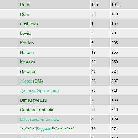
Rum
125
1911
Rum
29
419
enshteyn
1
154
Levis.
3
90
Kot Ion
6
305
N
а
tus
я
19
256
Koleska
31
359
skeedoo
40
524
Жорж
(DM)
28
337
Динама
Эротичная
71
711
Dima1@e1.ru
7
183
Captain Fantastic
21
310
Восставший
из
Ада
4
129
°•.•°•°.•°
Ведьма
™°•.•°.•°•.•°
73
674