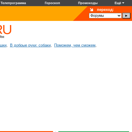
Телепрограмма
Гороскоп
Промокоды
Ещё
переход:
ошки
В добрые руки: собаки
Поможем, чем сможем
,
,
,