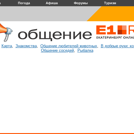
а
Погода
Афиша
Форумы
Туризм
Карта
Знакомства
Общение любителей животных
В добрые руки: к
:
,
,
,
Общение соседей
Рыбалка
,