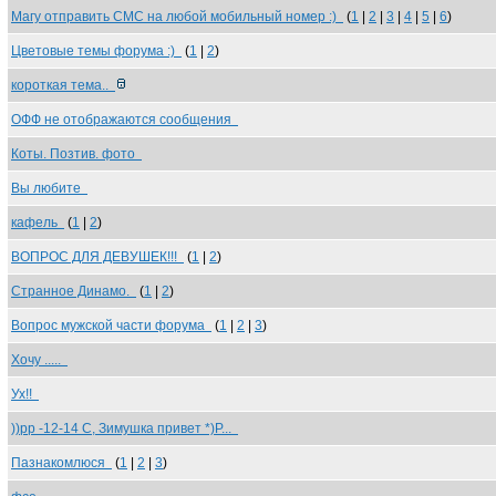
Магу отправить СМС на любой мобильный номер :)
(
1
|
2
|
3
|
4
|
5
|
6
)
Цветовые темы форума :)
(
1
|
2
)
короткая тема..
ОФФ не отображаются сообщения
Коты. Позтив. фото
Вы любите
кафель
(
1
|
2
)
ВОПРОС ДЛЯ ДЕВУШЕК!!!
(
1
|
2
)
Странное Динамо.
(
1
|
2
)
Вопрос мужской части форума
(
1
|
2
|
3
)
Хочу .....
Ух!!
))рр -12-14 С, Зимушка привет *)Р...
Пазнакомлюся
(
1
|
2
|
3
)