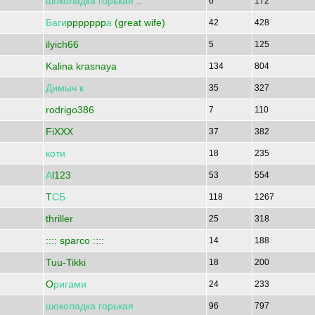
шоколадка
горькая
..
6
172
Баги
ppppppp
а
(great wife)
42
428
ilyich66
5
125
Kalina krasnaya
134
804
Димыч
к
35
327
rodrigo386
7
110
FiXXX
37
382
коти
18
235
А
l123
53
554
T
СБ
118
1267
thriller
25
318
:::: sparco ::::
14
188
Tuu-Tikki
18
200
O
ригами
24
233
шоколадка
горькая
96
797