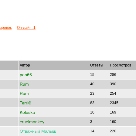
кировок
|
Он-лайн:
1
Автор
Ответы
Просмотров
pon66
15
286
Rum
40
390
Rum
23
254
Terri®
83
2345
Koleska
10
169
cruelmonkey
3
160
Отважный
Малыш
14
220