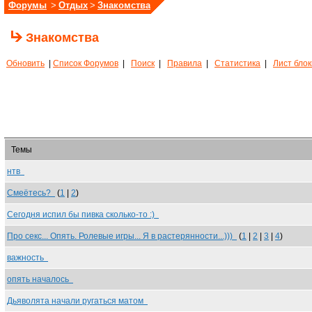
Форумы
>
Отдых
>
Знакомства
Знакомства
Обновить
|
Список Форумов
|
Поиск
|
Правила
|
Статистика
|
Лист бло
Темы
нтв
Смеётесь?
(
1
|
2
)
Сегодня испил бы пивка сколько-то :)
Про секс... Опять. Ролевые игры... Я в растерянности...)))
(
1
|
2
|
3
|
4
)
важность
опять началось
Дьяволята начали ругаться матом