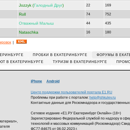
Jozzyk (
Галодный
Друг
)
22
169
Roll
74
752
Отважный
Малыш
44
435
Nataschka
16
180
кировок
|
ТЕРИНБУРГЕ
ПРОБКИ В ЕКАТЕРИНБУРГЕ
ФОРУМЫ В ЕКАТ
ЮТ В ЕКАТЕРИНБУРГЕ
ТУРИЗМ В ЕКАТЕРИНБУРГЕ
ПРОМО
iPhone
Android
Центр поддержки пользователей портала E1.RU
Проблемы при работе с порталом:
help@shkulev.ru
Контактные данные для Роскомнадзора и государственных
Сетевое издание «Е1.РУ Екатеринбург Онлайн» (18+)
Зарегистрировано Федеральной службой по надзору в сф
материал»,
технологий и массовых коммуникаций (Роскомнадзор) Свид
дателя
ФС77-84675 от 06.02.2023 г.