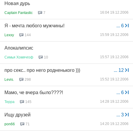
Новая дурь
16:04 19.12.2006
Captain Fantastic
7
Я - мечта любого мужчины!
...
6
15:59 19.12.2006
Lexxy
144
Апокалипсис
15:57 19.12.2006
Симья
Хомячгоф
10
про секс.. про него родненького )))
...
12
15:52 19.12.2006
Levis.
298
Мамо, че вчера было????!
...
6
14:28 19.12.2006
Терра
145
Ищу друзей
...
3
14:20 19.12.2006
pon66
71