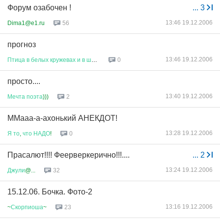
Форум озабочен !
...
3
13:46 19.12.2006
Dima1@e1.ru
56
прогноз
13:46 19.12.2006
Птица
в
белых
кружевах
и
в
шин
...
0
просто....
13:40 19.12.2006
Мечта
поэта
)))
2
ММааа-а-ахонький АНЕКДОТ!
13:28 19.12.2006
Я
то
,
что
НАДО
!
0
Прасалют!!!! Феерверкерично!!!....
...
2
13:24 19.12.2006
Джули
@...
32
15.12.06. Бочка. Фото-2
13:16 19.12.2006
~
Скорпиоша
~
23