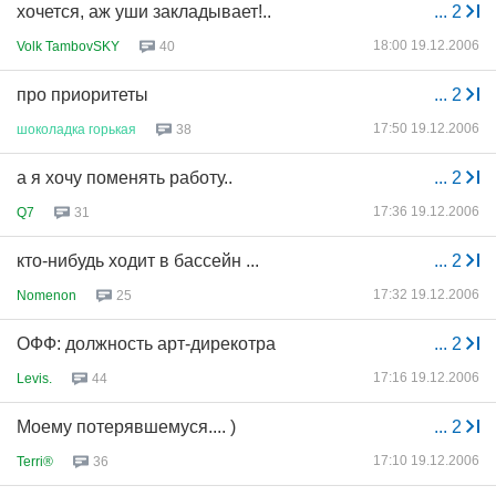
хочется, аж уши закладывает!..
...
2
18:00 19.12.2006
Volk TambovSKY
40
про приоритеты
...
2
17:50 19.12.2006
шоколадка
горькая
38
а я хочу поменять работу..
...
2
17:36 19.12.2006
Q7
31
кто-нибудь ходит в бассейн ...
...
2
17:32 19.12.2006
Nomenon
25
ОФФ: должность арт-дирекотра
...
2
17:16 19.12.2006
Levis.
44
Моему потерявшемуся.... )
...
2
17:10 19.12.2006
Terri®
36