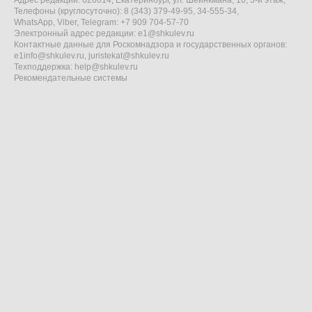
Адрес редакции: 620014, Екатеринбург, ул. Шейнкмана, 10, 3-й этаж,
Телефоны (круглосуточно): 8 (343) 379-49-95, 34-555-34,
WhatsApp, Viber, Telegram: +7 909 704-57-70
Электронный адрес редакции:
e1@shkulev.ru
Контактные данные для Роскомнадзора и государственных органов:
e1info@shkulev.ru
,
juristekat@shkulev.ru
Техподдержка:
help@shkulev.ru
Рекомендательные системы