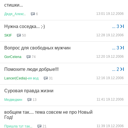
стишки...
13:01 19.12.2006
Дядя
_
Алекс
..
6
Нужна соседка... ;-)
...
3
12:28 19.12.2006
SKIF
50
Вопрос для свободных мужчин
...
3
12:20 19.12.2006
GorCelena
74
Помохите люди добрые!!!
...
2
12:16 19.12.2006
Lancer(Cedia)-
ия
вод
31
Суровая правда жизни
11:41 19.12.2006
Медведкин
13
вобщем так.... тема совсем не про Новый
Год!
11:39 19.12.2006
Пришла
тут
так
...
21