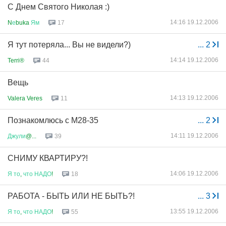
С Днем Святого Николая :)
14:16 19.12.2006
N
е
buka
Ям
17
Я тут потеряла... Вы не видели?)
...
2
14:14 19.12.2006
Terri®
44
Вещь
14:13 19.12.2006
Valera Veres
11
Познакомлюсь с М28-35
...
2
14:11 19.12.2006
Джули
@...
39
СНИМУ КВАРТИРУ?!
14:06 19.12.2006
Я
то
,
что
НАДО
!
18
РАБОТА - БЫТЬ ИЛИ НЕ БЫТЬ?!
...
3
13:55 19.12.2006
Я
то
,
что
НАДО
!
55