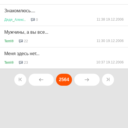
Знакомлюсь....
11:38 19.12.2006
Дядя
_
Алекс
..
0
Мужчины, а вы все...
11:30 19.12.2006
Terri®
22
Меня здесь нет...
10:37 19.12.2006
Terri®
23
2564