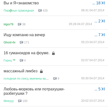
Вы и Я=знакомство
...
18
06:41 04.07.2014
Пир
@
нья
травоядная
426
...
2
05:28 04.07.2014
iiigor76
38
Ищу компаню на вечер
...
7
05:23 04.07.2014
Ghost-4x
171
16 гуманоидов на фоуме.
02:07 04.07.2014
Горец
™
4
массажный ликбез
00:30 04.07.2014
голодная
по
сексу
,
мужчины
вам
...
9
Любовь-морковь или потрахушки-
...
5
разбегушки ?
20:02 03.07.2014
Мяяууу
100