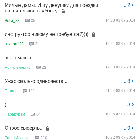
Милые дамы. Ищу девушку для поездки
...
2
на шашлыки в субботу.
14:08 03.07.2014
Belyi_88
35
инструктор никому не требуется?))))
12:41 03.07.2014
akzubu123
21
знакомлюсь
12:13 03.07.2014
Некто
в
чём
то
22
Ужас сколько одиночеств...
...
8
11:24 03.07.2014
Тополь
191
)
...
3
10:36 03.07.2014
Парарурам
64
Опрос сысерть..
...
9
10:32 03.07.2014
Богач
Иваныч
210