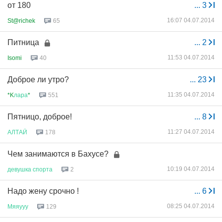
от 180
...
3
16:07 04.07.2014
St@richek
65
Питница
...
2
11:53 04.07.2014
Isomi
40
Доброе ли утро?
...
23
11:35 04.07.2014
*K
лара
*
551
Пятницо, доброе!
...
8
11:27 04.07.2014
АЛТАЙ
178
Чем занимаются в Бахусе?
10:19 04.07.2014
девушка
спорта
2
Надо жену срочно !
...
6
08:25 04.07.2014
Мяяууу
129