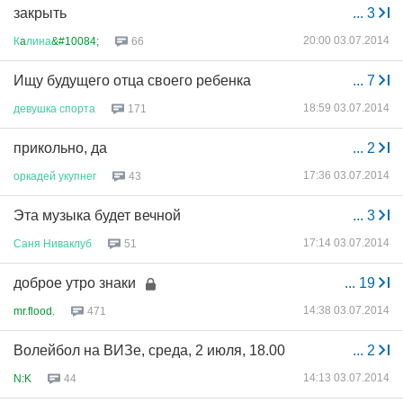
закрыть
...
3
20:00 03.07.2014
К
a
лина
&#10084;
66
Ищу будущего отца своего ребенка
...
7
18:59 03.07.2014
девушка
спорта
171
прикольно, да
...
2
17:36 03.07.2014
оркадей
укупнег
43
Эта музыка будет вечной
...
3
17:14 03.07.2014
Саня
Ниваклуб
51
доброе утро знаки
...
19
14:38 03.07.2014
mr.flood.
471
Волейбол на ВИЗе, среда, 2 июля, 18.00
...
2
14:13 03.07.2014
N:K
44