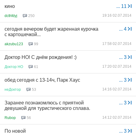
кино
...
11
19:16 02.07.2014
dcthfdyj
250
сегодня вечером будет жаренная курочка
...
4
с картошечкой...
17:58 02.07.2014
akzubu123
99
Доктор НО! С днём рождения! :)
...
3
17:20 02.07.2014
Доктор
НО
61
обед сегодня с 13-14ч, Парк Хаус
...
3
14:16 02.07.2014
неДоктор
53
Заранее познакомлюсь с приятной
...
3
девушкой для туристического сплава.
14:12 02.07.2014
Rubop
56
По новой
...
3