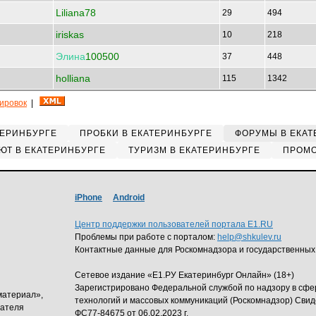
Liliana78
29
494
iriskas
10
218
Элина
100500
37
448
holliana
115
1342
кировок
|
ТЕРИНБУРГЕ
ПРОБКИ В ЕКАТЕРИНБУРГЕ
ФОРУМЫ В ЕКАТ
ЮТ В ЕКАТЕРИНБУРГЕ
ТУРИЗМ В ЕКАТЕРИНБУРГЕ
ПРОМО
iPhone
Android
Центр поддержки пользователей портала E1.RU
Проблемы при работе с порталом:
help@shkulev.ru
Контактные данные для Роскомнадзора и государственных
Сетевое издание «Е1.РУ Екатеринбург Онлайн» (18+)
Зарегистрировано Федеральной службой по надзору в сф
материал»,
технологий и массовых коммуникаций (Роскомнадзор) Свид
дателя
ФС77-84675 от 06.02.2023 г.