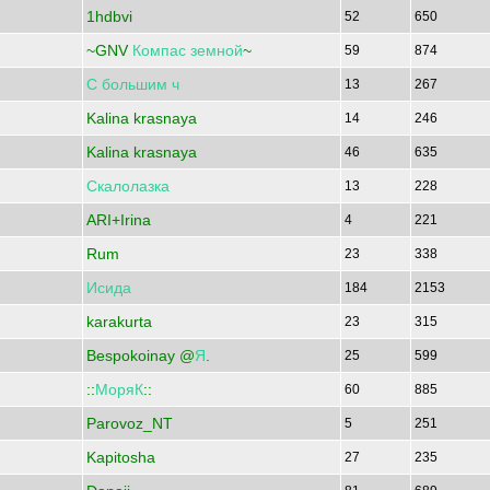
1hdbvi
52
650
~GNV
Компас
земной
~
59
874
С
большим
ч
13
267
Kalina krasnaya
14
246
Kalina krasnaya
46
635
Скалолазка
13
228
ARI+Irina
4
221
Rum
23
338
Исида
184
2153
karakurta
23
315
Bespokoinay @
Я
.
25
599
::
МоряК
::
60
885
Parovoz_NT
5
251
Kapitosha
27
235