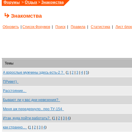
Форумы
>
Отдых
>
Знакомства
Знакомства
Обновить
|
Список Форумов
|
Поиск
|
Правила
|
Статистика
|
Лист бло
Темы
А взрослые мужчины здесь есть-2 ?
(
1
|
2
|
3
|
4
|
5
)
ПРивет)
Расстояние..
Бывают ли у вас дни невезения?
Меня аж передернуло.. про ТУ-154
Итак, куда пойти работать?
(
1
|
2
|
3
|
4
)
как странно...
(
1
|
2
|
3
|
4
)