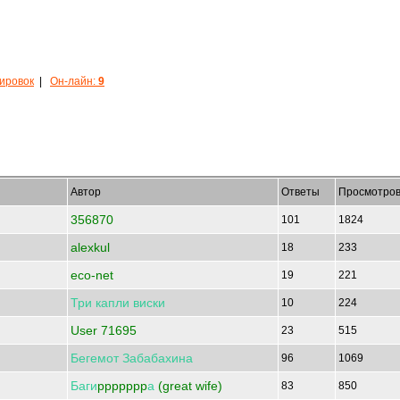
кировок
|
Он-лайн:
9
Автор
Ответы
Просмотро
356870
101
1824
alexkul
18
233
eco-net
19
221
Три
капли
виски
10
224
User 71695
23
515
Бегемот
Забабахина
96
1069
Баги
ppppppp
а
(great wife)
83
850