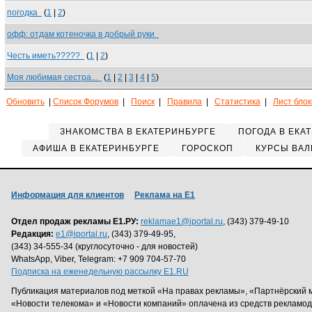
погодка
(
1
|
2
)
офф: отдам котеночка в добрый руки
Честь иметь?????
(
1
|
2
)
Моя любимая сестра...
(
1
|
2
|
3
|
4
|
5
)
Обновить
|
Список Форумов
|
Поиск
|
Правила
|
Статистика
|
Лист бло
ЗНАКОМСТВА В ЕКАТЕРИНБУРГЕ
ПОГОДА В ЕКА
АФИША В ЕКАТЕРИНБУРГЕ
ГОРОСКОП
КУРСЫ ВАЛ
Информация для клиентов
Реклама на Е1
Отдел продаж рекламы Е1.РУ:
reklamae1@iportal.ru
, (343) 379-49-10
Редакция:
e1@iportal.ru
, (343) 379-49-95,
(343) 34-555-34 (круглосуточно - для новостей)
WhatsApp, Viber, Telegram: +7 909 704-57-70
Подписка на еженедельную рассылку E1.RU
Публикация материалов под меткой «На правах рекламы», «Партнёрский 
«Новости телекома» и «Новости компаний» оплачена из средств рекламо