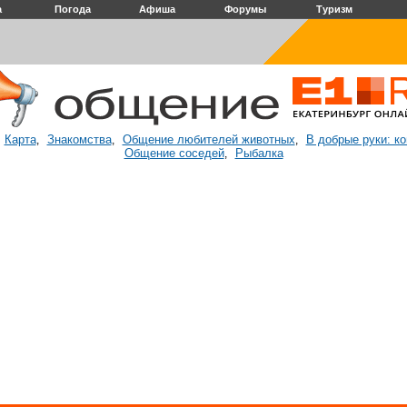
а
Погода
Афиша
Форумы
Туризм
Карта
Знакомства
Общение любителей животных
В добрые руки: к
:
,
,
,
Общение соседей
Рыбалка
,