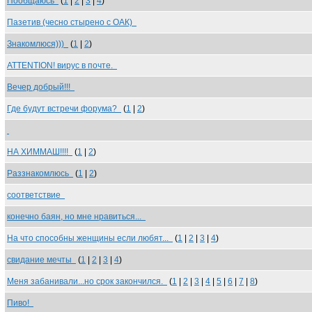
Пообщаюсь
(
1
|
2
|
3
|
4
)
Пазетив (чесно стырено с ОАК)
Знакомлюся)))
(
1
|
2
)
ATTENTION! вирус в почте.
Вечер добрый!!!
Где будут встречи форума?
(
1
|
2
)
НА ХИММАШ!!!!
(
1
|
2
)
Раззнакомлюсь
(
1
|
2
)
соответствие
конечно баян, но мне нравиться...
На что способны женщины если любят...
(
1
|
2
|
3
|
4
)
свидание мечты
(
1
|
2
|
3
|
4
)
Меня забанивали...но срок закончился.
(
1
|
2
|
3
|
4
|
5
|
6
|
7
|
8
)
Пиво!