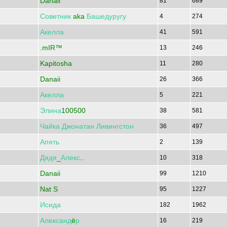
Danaii
81
689
Советник
aka
Башедуругу
4
274
Акелла
41
591
.mIR™
13
246
Kapitosha
11
280
Danaii
26
366
Акелла
5
221
Элина
100500
38
581
Чайка
Джонатан
Ливингстон
36
497
Апять
2
139
Дядя
_
Алекс
..
10
318
Danaii
99
1210
Nat S
95
1227
Исида
182
1962
Александ
ё
р
16
219