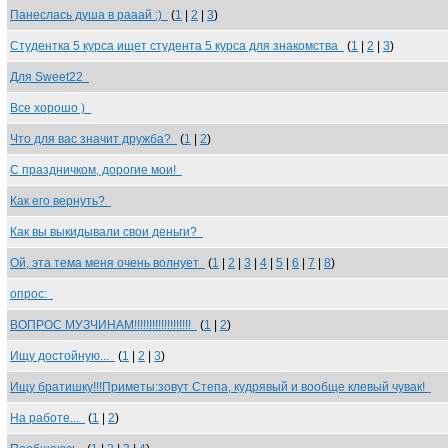
Панеслась душа в рааай :)
(
1
|
2
|
3
)
Студентка 5 курса ищет студента 5 курса для знакомства
(
1
|
2
|
3
)
Для Sweet22
Все хорошо )
Что для вас значит дружба?
(
1
|
2
)
С праздничком, дорогие мои!
Как его вернуть?
Как вы выкидывали свои деньги?
Ой, эта тема меня очень волнует
(
1
|
2
|
3
|
4
|
5
|
6
|
7
|
8
)
опрос:
ВОПРОС МУЗЧИНАМ!!!!!!!!!!!!!!!!!!!
(
1
|
2
)
Ищу достойную...
(
1
|
2
|
3
)
Ищу братишку!!!Приметы:зовут Степа, кудрявый и вообще клевый чувак!
На работе...
(
1
|
2
)