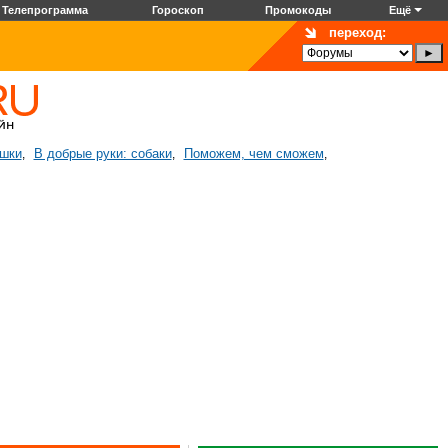
Телепрограмма
Гороскоп
Промокоды
Ещё
переход:
ошки
В добрые руки: собаки
Поможем, чем сможем
,
,
,