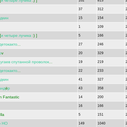
[
и
четыре
лучика
:) ]
102
813
37
312
дкин
15
154
1
109
[
и
четыре
лучика
:) ]
5
166
детокакто
...
27
246
о
v
20
329
угаев
спутанной
проволок
...
19
219
детокакто
...
22
233
дкин
41
327
анд
ё
р
43
358
n Fantastic
14
200
16
166
lla
5
151
р
НО
149
1040