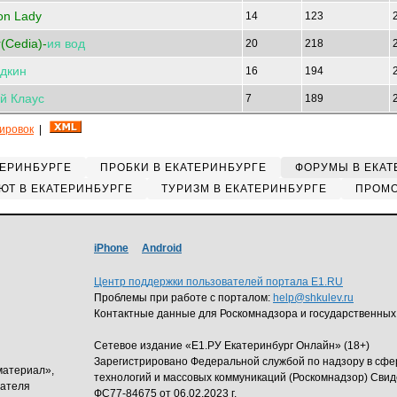
on Lady
14
123
(Cedia)-
ия
вод
20
218
дкин
16
194
й
Клаус
7
189
кировок
|
ТЕРИНБУРГЕ
ПРОБКИ В ЕКАТЕРИНБУРГЕ
ФОРУМЫ В ЕКАТ
ЮТ В ЕКАТЕРИНБУРГЕ
ТУРИЗМ В ЕКАТЕРИНБУРГЕ
ПРОМО
iPhone
Android
Центр поддержки пользователей портала E1.RU
Проблемы при работе с порталом:
help@shkulev.ru
Контактные данные для Роскомнадзора и государственных
Сетевое издание «Е1.РУ Екатеринбург Онлайн» (18+)
Зарегистрировано Федеральной службой по надзору в сф
материал»,
технологий и массовых коммуникаций (Роскомнадзор) Свид
дателя
ФС77-84675 от 06.02.2023 г.