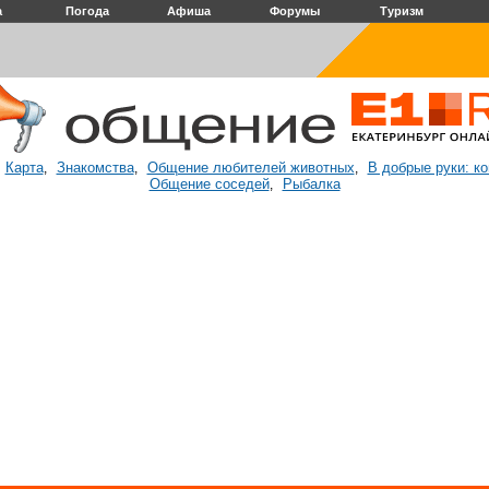
а
Погода
Афиша
Форумы
Туризм
Карта
Знакомства
Общение любителей животных
В добрые руки: к
:
,
,
,
Общение соседей
Рыбалка
,