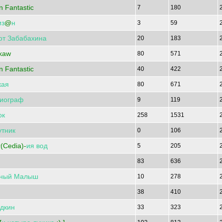
n Fantastic
7
180
из
@
н
3
59
от
Забабахина
20
183
kaw
80
571
n Fantastic
40
422
кая
80
671
иограф
9
119
ок
258
1531
утник
0
106
(Cedia)-
ия
вод
5
205
83
636
ный
Малыш
10
278
38
410
дкин
33
323