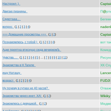
Captai
Настроил :)
П
@
рт
Двигаю пианины
Бегем
Скукотааа...
naden
вопрос
(
1
|
2
|
3
|
4
)
Captai
=== Домашние просмотры ===
(
1
|
2
)
вот
та
Познакомлюсь, с тобой )
(
1
|
2
|
3
|
4
)
Комед
Ацке преятна втиснуцо сюда вечиркомЪ
Рисун
Чувства.....
(
1
|
2
|
3
|
4
|
5
| .... |
7
|
8
|
9
|
10
|
11
)
ХК
Сп
Знакомства в Н.Тагиле
Lancer
ищу Наташу
FUDJI
возраст
(
1
|
2
|
3
|
4
)
Отваж
Ну почему в сутках не 40 часов?
Wikiky
Знакомства через инет. ХА!
(
1
|
2
)
Медве
Знакомлюсь с девушкой.
(
1
|
2
)