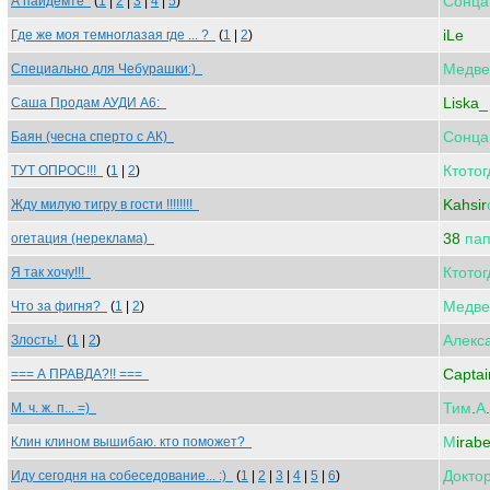
Сонца
А пайдемте
(
1
|
2
|
3
|
4
|
5
)
iLe
Где же моя темноглазая где ... ?
(
1
|
2
)
Медве
Специально для Чебурашки:)
Liska_
Саша Продам АУДИ А6:
Сонца
Баян (чесна сперто с АК)
Ктотог
ТУТ ОПРОС!!!
(
1
|
2
)
Kahsir
Жду милую тигру в гости !!!!!!!!
38
пап
огетация (нереклама)
Ктотог
Я так хочу!!!
Медве
Что за фигня?
(
1
|
2
)
Алекс
Злость!
(
1
|
2
)
Captai
=== А ПРАВДА?!! ===
Тим
.
А
.
М. ч. ж. п... =)
М
irabe
Клин клином вышибаю. кто поможет?
Докто
Иду сегодня на собеседование... :)
(
1
|
2
|
3
|
4
|
5
|
6
)