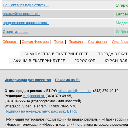
Strap-
Со 2 октября иду в отпуск...
Lancer
пожалуйста помогите
Медве
продолжение гороскопчега
Добры
Стриптизерша
Обновить
|
Список Форумов
|
Поиск
|
Правила
|
Статистика
|
Лист бло
ЗНАКОМСТВА В ЕКАТЕРИНБУРГЕ
ПОГОДА В ЕКА
АФИША В ЕКАТЕРИНБУРГЕ
ГОРОСКОП
КУРСЫ ВАЛ
Информация для клиентов
Реклама на Е1
Отдел продаж рекламы Е1.РУ:
reklamae1@iportal.ru
, (343) 379-49-10
Редакция:
e1@iportal.ru
, (343) 379-49-95,
(343) 34-555-34 (круглосуточно - для новостей)
WhatsApp, Viber, Telegram: +7 909 704-57-70
Подписка на еженедельную рассылку E1.RU
Публикация материалов под меткой «На правах рекламы», «Партнёрский 
«Новости телекома» и «Новости компаний» оплачена из средств рекламо