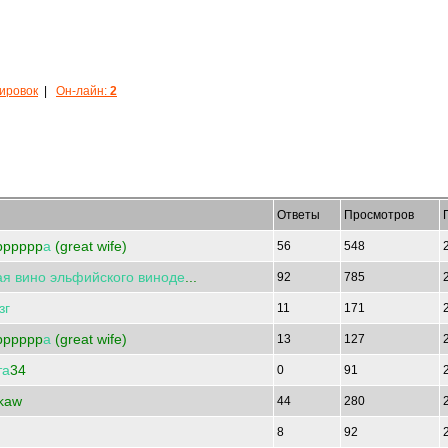
кировок
|
Он-лайн:
2
Ответы
Просмотров
pppppp
а
(great wife)
56
548
ая
вино
эльфийского
виноде
...
92
785
зг
11
171
pppppp
а
(great wife)
13
127
та
34
0
91
kaw
44
280
8
92