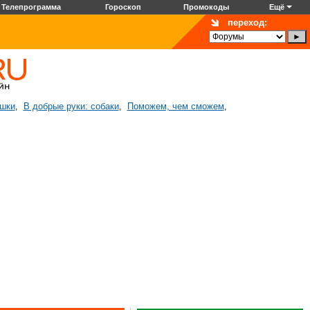
Телепрограмма
Гороскоп
Промокоды
Ещё
переход:
ошки
В добрые руки: собаки
Поможем, чем сможем
,
,
,