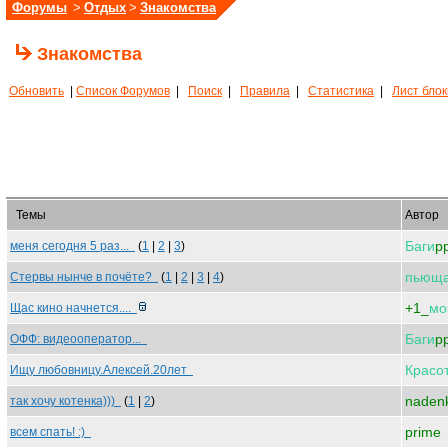
Форумы
>
Отдых
>
Знакомства
Знакомства
Обновить
|
Список Форумов
|
Поиск
|
Правила
|
Статистика
|
Лист бло
Темы
Автор
Баги
p
меня сегодня 5 раз...
(
1
|
2
|
3
)
пьющ
Стервы нынче в почёте?
(
1
|
2
|
3
|
4
)
+1_
мо
Щас кино начнется....
Баги
p
ОФФ: видеооператор...
Красо
Ищу любовницу.Алексей.20лет
naden
так хочу котенка)))
(
1
|
2
)
prime
всем спать! :)