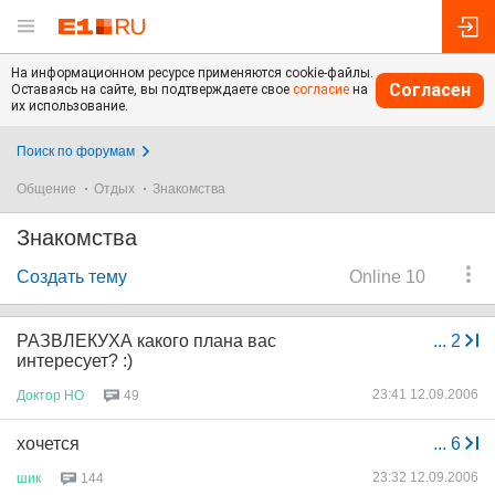
На информационном ресурсе применяются cookie-файлы.
Согласен
Оставаясь на сайте, вы подтверждаете свое
согласие
на
их использование.
Поиск по форумам
Общение
Отдых
Знакомства
Знакомства
Создать тему
Online 10
РАЗВЛЕКУХА какого плана вас
...
2
интересует? :)
23:41 12.09.2006
Доктор
НО
49
хочется
...
6
23:32 12.09.2006
шик
144