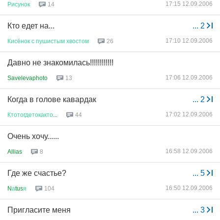
17:15 12.09.2006
Рисунок
14
Кто едет на...
...
2
17:10 12.09.2006
Кисёнок
с
пушистым
хвостом
26
Давно не знакомилась!!!!!!!!!!!!
17:06 12.09.2006
Savelevaphoto
13
Когда в голове кавардак
...
2
17:02 12.09.2006
Ктотогдетокакто
...
44
Очень хочу......
16:58 12.09.2006
Allias
8
Где же счастье?
...
5
16:50 12.09.2006
N
а
tus
я
104
Пригласите меня
...
3