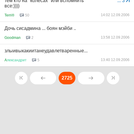
тем кто на "колесах" или вспомнить
...
3
все:))))
14:02 12.09.2006
Terri®
50
Дочь сисадмина ... боян мэйби ..
13:58 12.09.2006
Goodman
2
злыивыкакиитанеудавлетваренные...
13:40 12.09.2006
A
лександрит
5
2725