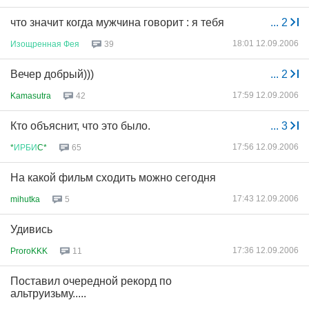
что значит когда мужчина говорит : я тебя
...
2
18:01 12.09.2006
Изощренная
Фея
39
Вечер добрый)))
...
2
17:59 12.09.2006
Kamasutra
42
Кто объяснит, что это было.
...
3
17:56 12.09.2006
*
ИРБИ
C*
65
На какой фильм сходить можно сегодня
17:43 12.09.2006
mihutka
5
Удивись
17:36 12.09.2006
ProroKKK
11
Поставил очередной рекорд по
альтруизьму.....