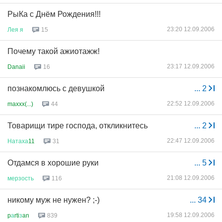
РыКа с Днём Рождения!!!
23:20 12.09.2006
Лея
я
15
Почему такой ажиотажж!
23:17 12.09.2006
Danaii
16
познакомлюсь с девушкой
...
2
22:52 12.09.2006
maxxx(...)
44
Товарищи тире господа, откликнитесь
...
2
22:47 12.09.2006
Натаха
11
31
Отдамся в хорошие руки
...
5
21:08 12.09.2006
мерзость
116
никому муж не нужен? ;-)
...
34
19:58 12.09.2006
p
а
rti
з
an
839