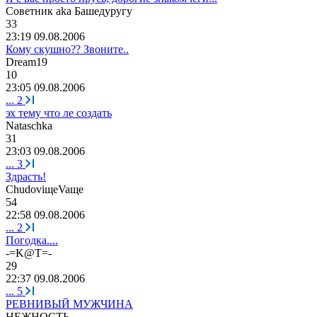
Советник
aka
Башедуругу
33
23:19 09.08.2006
Кому скушно?? Звоните..
Dream19
10
23:05 09.08.2006
...
2
эх тему что ле создать
Nataschka
31
23:03 09.08.2006
...
3
Здрасть!
Chudovi
щ
eVa
щ
e
54
22:58 09.08.2006
...
2
Погодка....
-=K@T=-
29
22:37 09.08.2006
...
5
РЕВНИВЫЙ МУЖЧИНА
НЕЖНОСТЬ