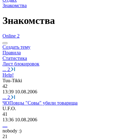
Знакомства
Знакомства
Online 2
Создать тему
Правила
Статистика
Лист блокировок
...
2
Help!
Tuu-Tikki
42
13:39 10.08.2006
...
2
ЧОПовцы "Совы" убили товарища
U.F.O.
41
13:36 10.08.2006
....
nobody :)
21