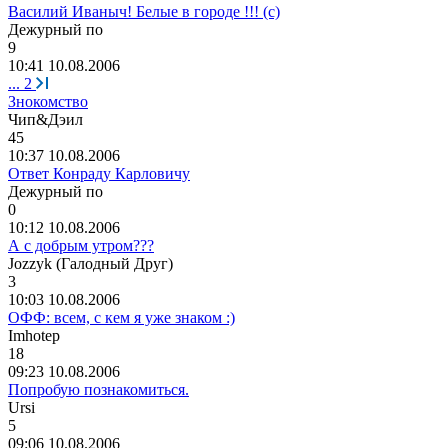
Василий Иваныч! Белые в городе !!! (с)
Дежурный
по
9
10:41 10.08.2006
...
2
Знокомство
Чип
&
Дэил
45
10:37 10.08.2006
Ответ Конраду Карловичу
Дежурный
по
0
10:12 10.08.2006
А с добрым утром???
Jozzyk (
Галодный
Друг
)
3
10:03 10.08.2006
ОФФ: всем, с кем я уже знаком :)
Imhotep
18
09:23 10.08.2006
Попробую познакомиться.
Ursi
5
09:06 10.08.2006