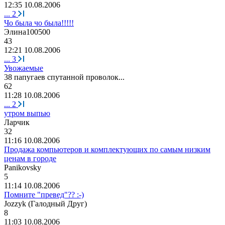
12:35 10.08.2006
...
2
Чо была чо была!!!!!
Элина
100500
43
12:21 10.08.2006
...
3
Увожаемые
38
папугаев
спутанной
проволок
...
62
11:28 10.08.2006
...
2
утром выпью
Ла
p
чик
32
11:16 10.08.2006
Продажа компьютеров и комплектующих по самым низким
ценам в городе
Panikovsky
5
11:14 10.08.2006
Помните "превед"?? :-)
Jozzyk (
Галодный
Друг
)
8
11:03 10.08.2006