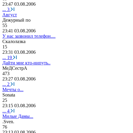
23:47 03.08.2006
...
3
Август
Дежурный
по
55
23:41 03.08.2006
У нас зазвонил телефон....
Скалолазка
15
23:31 03.08.2006
...
19
Дайти мне кто-нипуть..
МеД
C
естрА
473
23:27 03.08.2006
...
2
Мечты о...
Sonat
а
25
23:15 03.08.2006
...
4
Милые Дамы...
.Sven.
76
23:13 03.08.2006