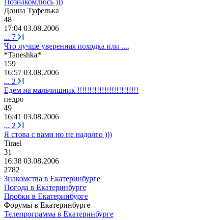
Познакомлюсь )))
Донна
Туфелька
48
17:04 03.08.2006
...
7
Что лучше уверенная походка или ....
*Taneshka*
159
16:57 03.08.2006
...
2
Едем на мальчишник !!!!!!!!!!!!!!!!!!!!!!!!!
педро
49
16:41 03.08.2006
...
2
Я стова с вами но не надолго )))
Tir
а
el
31
16:38 03.08.2006
2782
Знакомства в Екатеринбурге
Погода в Екатеринбурге
Пробки в Екатеринбурге
Форумы в Екатеринбурге
Телепрограмма в Екатеринбурге