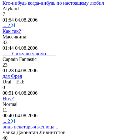
Кто-нибудь когда-нибудь по настоящему любил
Alykard
7
01:54 04.08.2006
...
2
Как так?
Масечкина
33
01:44 04.08.2006
=== Сижу ли я дома ===
Captain Fantastic
23
01:28 04.08.2006
для Фрея
Ural__Ekb
0
00:51 04.08.2006
Нну?
Normal
11
00:40 04.08.2006
...
2
видь некатарыя женюца...
Чайка
Джонатан
Ливингстон
40