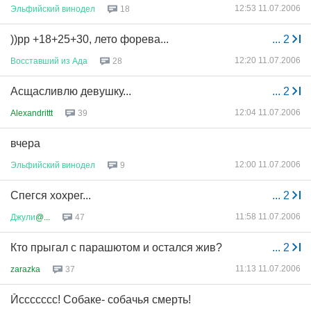
12:53 11.07.2006
Эльфийский
винодел
18
))рр +18+25+30, лето форева...
...
2
12:20 11.07.2006
Восставший
из
Ада
28
Асщасливлю девушку...
...
2
12:04 11.07.2006
Alexandrittt
39
вчера
12:00 11.07.2006
Эльфийский
винодел
9
Спегся хохрег...
...
2
11:58 11.07.2006
Джули
@...
47
Кто прыгал с парашютом и остался жив?
...
2
11:13 11.07.2006
zarazka
37
Йссссссс! Собаке- собачья смерть!