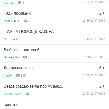
14:14 11.07.2006
Акелла
8
Ради любимых..
...
2
13:49 11.07.2006
User 71695
29
НУЖНА ПОМОЩЬ ХАКЕРА
13:42 11.07.2006
с
si
6
Люблю я водителей.
13:28 11.07.2006
N
е
buka
Ям
5
Довольны ли вы..
...
6
13:25 11.07.2006
Рэм
@
135
Везде создаю темы про музыку...
...
2
12:53 11.07.2006
Ископаемый
33
приятно...