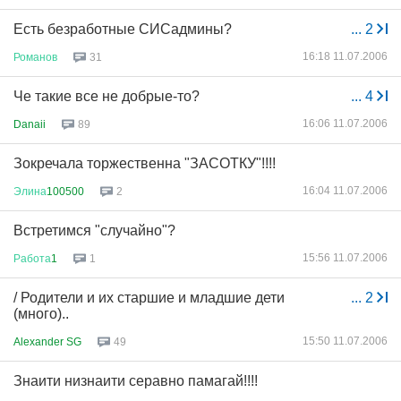
Есть безработные СИСадмины?
...
2
16:18 11.07.2006
Романов
31
Че такие все не добрые-то?
...
4
16:06 11.07.2006
Danaii
89
Зокречала торжественна "ЗАСОТКУ"!!!!
16:04 11.07.2006
Элина
100500
2
Встретимся "случайно"?
15:56 11.07.2006
Работа
1
1
/ Родители и их старшие и младшие дети
...
2
(много)..
15:50 11.07.2006
Alexander SG
49
Знаити низнаити серавно памагай!!!!