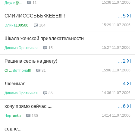
15:38 11.07.2006
Джули
@...
11
СИИИИСССЬЬЬККЕЕЕ!!!!!
...
5
15:29 11.07.2006
Элина
100500
104
Шкала женской привлекательности
15:27 11.07.2006
Динама
Эротичная
15
Решила сесть на диету)
...
2
15:06 11.07.2006
O! ...
Вотт
она
!!!
31
Любимая...
...
4
14:36 11.07.2006
Динама
Эротичная
85
хочу прямо сейчас......
...
6
14:14 11.07.2006
Черт
o
в
ka
130
седне....