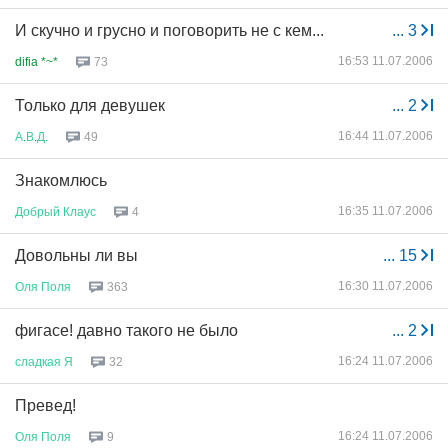
И скучно и грусно и поговорить не с кем...
...
3
16:53 11.07.2006
difia *~*
73
Только для девушек
...
2
16:44 11.07.2006
А
.
В
.
Д
.
49
Знакомлюсь
16:35 11.07.2006
Добрый
Клаус
4
Довольны ли вы
...
15
16:30 11.07.2006
Оля
Поля
363
фигасе! давно такого не было
...
2
16:24 11.07.2006
сладкая
Я
32
Превед!
16:24 11.07.2006
Оля
Поля
9