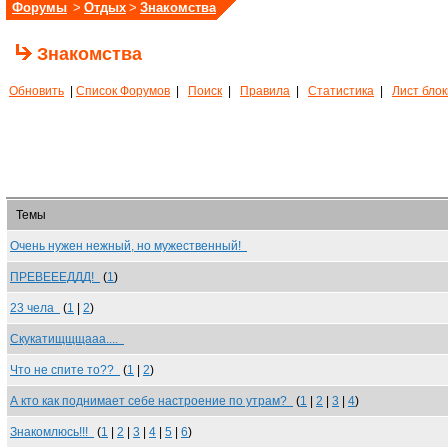
Форумы
>
Отдых
>
Знакомства
Знакомства
Обновить
|
Список Форумов
|
Поиск
|
Правила
|
Статистика
|
Лист бло
Темы
Очень нужен нежный, но мужественный!
ПРЕВЕЕЕДДД!
(
1
)
23 чела
(
1
|
2
)
Скукатищщщааа....
Что не спите то??
(
1
|
2
)
А кто как поднимает себе настроение по утрам?
(
1
|
2
|
3
|
4
)
Знакомлюсь!!!
(
1
|
2
|
3
|
4
|
5
|
6
)