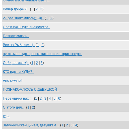
Отчего глаза меняют цвет?
Вечер добрый!
(
1
|
2
|
3
)
27 раз знакомлюсь)))))))
(
1
|
2
)
Сложная штука-знакомства
Познакомлюсь
Все на Рыбалку...:)
(
1
|
2
)
ну хоть анекдот расскажите или историю какую
Собираемся +)
(
1
|
2
|
3
)
КТО идет и КУДА?
мне скучно!!!
ПОЗНАКОМЛЮСЬ С ДЕВУШКОЙ
Перекличка нах !!
(
1
|
2
|
3
|
4
|
5
|
6
)
С этого дня..
(
1
|
2
)
)))))
Замужним женщинам, девушкам..
(
1
|
2
|
3
|
4
)