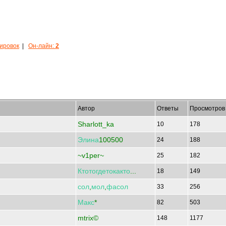
кировок
|
Он-лайн:
2
Автор
Ответы
Просмотров
Sharlott_ka
10
178
Элина
100500
24
188
~v1per~
25
182
Ктотогдетокакто
...
18
149
сол
,
мол
,
фасол
33
256
Макс
*
82
503
mtrix©
148
1177