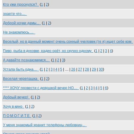
Кто ужи проснулся?
(
1
|
2
)
знаете что....
Доброй ночки дамы...
(
1
|
2
)
Не знакомлюсь.....
Веселый, но в данный момент очень сонный ччеловек (те я) ищет себе ком
Пиво, рыба в духовке, радио орёт, но скучно одному
(
1
|
2
|
3
|
4
)
А давайте познакомимся...
(
1
|
2
|
3
)
Устала быть одна....
(
1
|
2
|
3
|
4
|
5
| .... |
26
|
27
|
28
|
29
|
30
)
Веселая черепашка
(
1
|
2
)
**** ХОЧУ провести с девушкой вечер НО....
(
1
|
2
|
3
|
4
|
5
|
6
)
Добрый вечер!
(
1
|
2
)
Хочу в кино
(
1
|
2
)
П О М О Г И Т Е
(
1
|
2
)
У меня знакомый хранит телефоны любовниц...