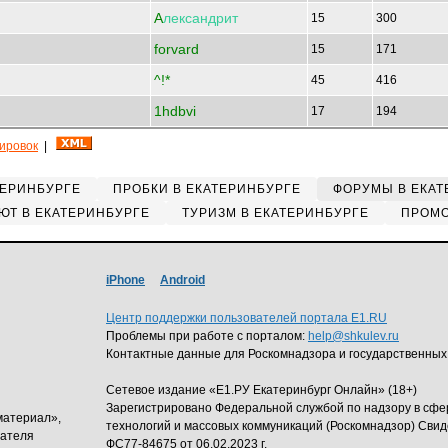
A
лександрит
15
300
forvard
15
171
^!*
45
416
1hdbvi
17
194
кировок
|
ТЕРИНБУРГЕ
ПРОБКИ В ЕКАТЕРИНБУРГЕ
ФОРУМЫ В ЕКАТ
ЮТ В ЕКАТЕРИНБУРГЕ
ТУРИЗМ В ЕКАТЕРИНБУРГЕ
ПРОМО
iPhone
Android
Центр поддержки пользователей портала E1.RU
Проблемы при работе с порталом:
help@shkulev.ru
Контактные данные для Роскомнадзора и государственных
Сетевое издание «Е1.РУ Екатеринбург Онлайн» (18+)
Зарегистрировано Федеральной службой по надзору в сф
материал»,
технологий и массовых коммуникаций (Роскомнадзор) Свид
дателя
ФС77-84675 от 06.02.2023 г.