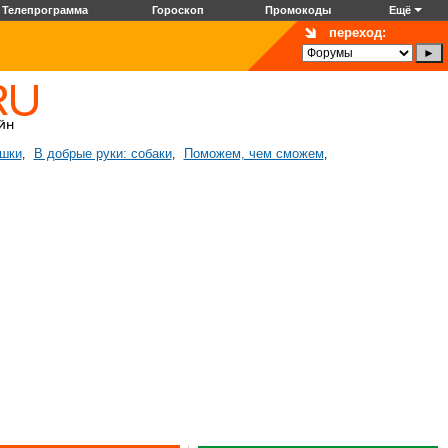
Телепрограмма
Гороскоп
Промокоды
Ещё
переход:
ошки
В добрые руки: собаки
Поможем, чем сможем
,
,
,