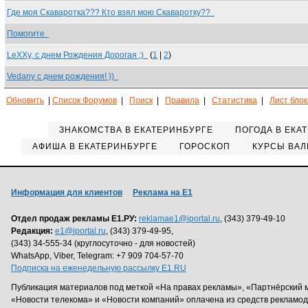
Где моя Скаваротка??? Кто взял мою Скаваротку??
Помогите
LeXXy, с днем Рождения Дорогая ;)
(
1
|
2
)
Vedany с днем рождения! ))
Обновить
|
Список Форумов
|
Поиск
|
Правила
|
Статистика
|
Лист бло
ЗНАКОМСТВА В ЕКАТЕРИНБУРГЕ
ПОГОДА В ЕКА
АФИША В ЕКАТЕРИНБУРГЕ
ГОРОСКОП
КУРСЫ ВАЛ
Информация для клиентов
Реклама на Е1
Отдел продаж рекламы Е1.РУ:
reklamae1@iportal.ru
, (343) 379-49-10
Редакция:
e1@iportal.ru
, (343) 379-49-95,
(343) 34-555-34 (круглосуточно - для новостей)
WhatsApp, Viber, Telegram: +7 909 704-57-70
Подписка на еженедельную рассылку E1.RU
Публикация материалов под меткой «На правах рекламы», «Партнёрский 
«Новости телекома» и «Новости компаний» оплачена из средств рекламо