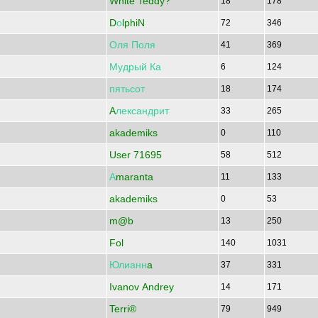
White Teddy?
18
178
D
о
lphiN
72
346
Оля
Поля
41
369
Мудрый
Ка
6
124
пятьсот
18
174
A
лександрит
33
265
akademiks
0
110
User 71695
58
512
А
maranta
11
133
akademiks
0
53
m@b
13
250
Fol
140
1031
Юлианн
a
37
331
Ivanov Andrey
14
171
Terri®
79
949