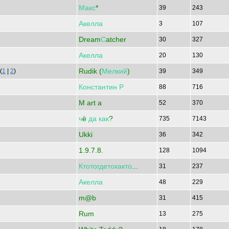
Макс
*
39
243
Акелла
3
107
Dream
С
atcher
30
327
Акелла
20
130
Rudik (
Мелкий
)
(
1
|
2
)
39
349
Константин
Р
88
716
M art a
52
370
ч
ё
да
как
?
735
7143
Ukki
36
342
1.9.7.8.
128
1094
Ктотогдетокакто
...
31
237
Акелла
48
229
m@b
31
415
Rum
13
275