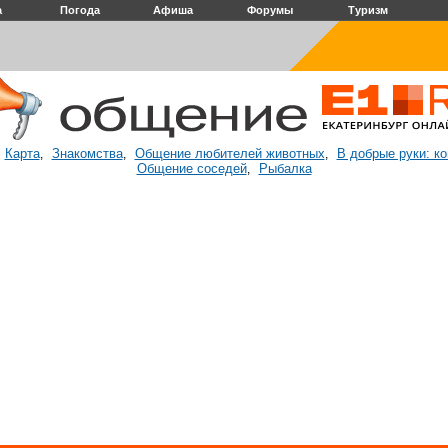
а
Погода
Афиша
Форумы
Туризм
Карта
Знакомства
Общение любителей животных
В добрые руки: к
:
,
,
,
Общение соседей
Рыбалка
,