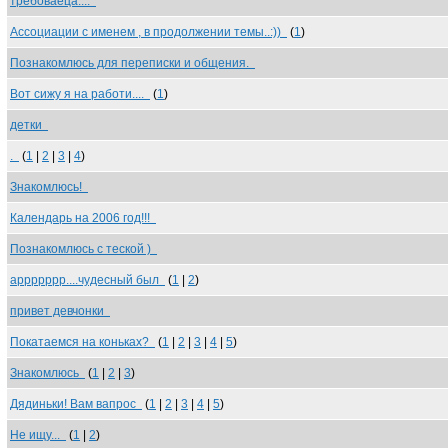
требоваеца....
Ассоциации с именем , в продолжении темы..:))
(
1
)
Познакомлюсь для переписки и общения.
Вот сижу я на работи....
(
1
)
детки
.
(
1
|
2
|
3
|
4
)
Знакомлюсь!
Календарь на 2006 год!!!
Познакомлюсь с теской )
аррррррр....чудесный был
(
1
|
2
)
привет девчонки
Покатаемся на коньках?
(
1
|
2
|
3
|
4
|
5
)
Знакомлюсь
(
1
|
2
|
3
)
Дядиньки! Вам вапрос
(
1
|
2
|
3
|
4
|
5
)
Не ищу...
(
1
|
2
)