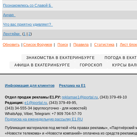
Познакомлюсь со Славой Б
Анчар
Что вас приятно удивляет?
Лентяйки
(
1
|
2
)
Обновить
|
Список Форумов
|
Поиск
|
Правила
|
Статистика
|
Лист бло
ЗНАКОМСТВА В ЕКАТЕРИНБУРГЕ
ПОГОДА В ЕКА
АФИША В ЕКАТЕРИНБУРГЕ
ГОРОСКОП
КУРСЫ ВАЛ
Информация для клиентов
Реклама на Е1
Отдел продаж рекламы Е1.РУ:
reklamae1@iportal.ru
, (343) 379-49-10
Редакция:
e1@iportal.ru
, (343) 379-49-95,
(343) 34-555-34 (круглосуточно - для новостей)
WhatsApp, Viber, Telegram: +7 909 704-57-70
Подписка на еженедельную рассылку E1.RU
Публикация материалов под меткой «На правах рекламы», «Партнёрский 
«Новости телекома» и «Новости компаний» оплачена из средств рекламо