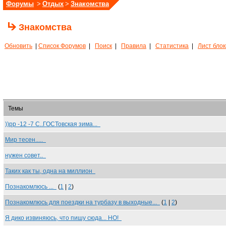
Форумы
>
Отдых
>
Знакомства
Знакомства
Обновить
|
Список Форумов
|
Поиск
|
Правила
|
Статистика
|
Лист бло
Темы
))рр -12 -7 С..ГОСТовская зима...
Мир тесен.....
нужен совет..
Таких как ты, одна на миллион
Познакомлюсь ...
(
1
|
2
)
Познакомлюсь для поездки на турбазу в выходные...
(
1
|
2
)
Я дико извиняюсь, что пишу сюда... НО!