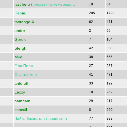
last hero (
чилавек
из
кемерова
...
10
84
Пер
e
ц
205
1728
tantango-X
62
471
andre
2
96
Gerold
7
104
Stergh
42
350
M
а
d
38
566
Оля
Поля
27
287
Счастьямоя
41
471
anferoff
33
192
Lexxy
18
262
pampam
29
217
concuil
8
220
Чайка
Джонатан
Ливингстон
77
389