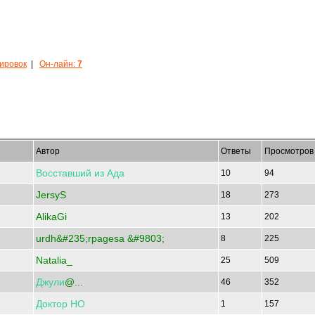
кировок
|
Он-лайн:
7
Автор
Ответы
Просмотров
Восставший
из
Ада
10
94
JersyS
18
273
AlikaGi
13
202
urdh&#235;rpagesa &#9803;
8
225
Natalia_
25
509
Джули
@...
46
352
Доктор
НО
1
157