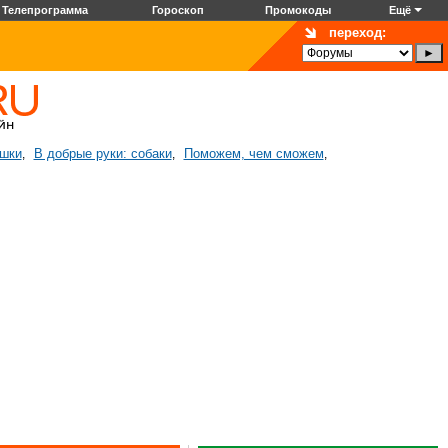
Телепрограмма
Гороскоп
Промокоды
Ещё
переход:
ошки
В добрые руки: собаки
Поможем, чем сможем
,
,
,