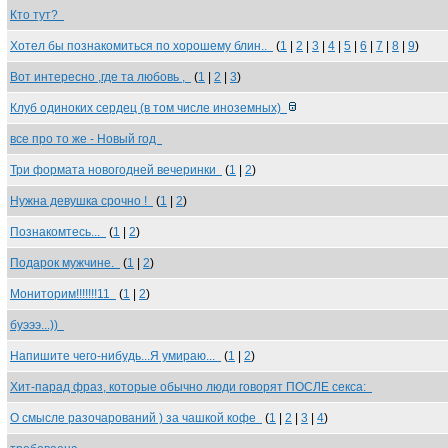
Кто тут?
Хотел бы познакомиться по хорошему блин..
(
1
|
2
|
3
|
4
|
5
|
6
|
7
|
8
|
9
)
Вот интересно ,где та любовь ,
(
1
|
2
|
3
)
Клуб одиноких сердец (в том числе иноземных)
все про то же - Новый год
Три формата новогодней вечеринки
(
1
|
2
)
Нужна девушка срочно !
(
1
|
2
)
Познакомтесь...
(
1
|
2
)
Подарок мужчине.
(
1
|
2
)
Мониторим!!!!!!!11
(
1
|
2
)
буэээ...))
Напишите чего-нибудь...Я умираю...
(
1
|
2
)
Хит-парад фраз, которые обычно люди говорят ПОСЛЕ секса:
О смысле разочарований ) за чашкой кофе
(
1
|
2
|
3
|
4
)