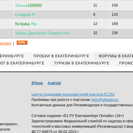
Элина
100500
11
150
сладкая
Я
9
124
N
е
buka
Ям
12
169
Чайка
Джонатан
Ливингстон
32
236
кировок
|
ТЕРИНБУРГЕ
ПРОБКИ В ЕКАТЕРИНБУРГЕ
ФОРУМЫ В ЕКАТ
ЮТ В ЕКАТЕРИНБУРГЕ
ТУРИЗМ В ЕКАТЕРИНБУРГЕ
ПРОМО
iPhone
Android
Центр поддержки пользователей портала E1.RU
Проблемы при работе с порталом:
help@shkulev.ru
Контактные данные для Роскомнадзора и государственных
Сетевое издание «Е1.РУ Екатеринбург Онлайн» (18+)
Зарегистрировано Федеральной службой по надзору в сф
материал»,
технологий и массовых коммуникаций (Роскомнадзор) Свид
дателя
ФС77-84675 от 06.02.2023 г.