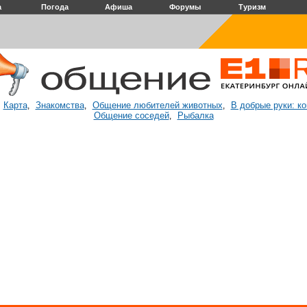
а
Погода
Афиша
Форумы
Туризм
Карта
Знакомства
Общение любителей животных
В добрые руки: к
:
,
,
,
Общение соседей
Рыбалка
,