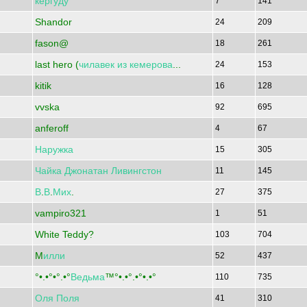
кергуду
7
141
Shandor
24
209
fason@
18
261
last hero (
чилавек
из
кемерова
...
24
153
kitik
16
128
vvska
92
695
anferoff
4
67
Наружка
15
305
Чайка
Джонатан
Ливингстон
11
145
В
.
В
.
Мих
.
27
375
vampiro321
1
51
White Teddy?
103
704
M
илли
52
437
°•.•°•°.•°
Ведьма
™°•.•°.•°•.•°
110
735
Оля
Поля
41
310