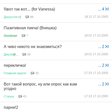
\\\вот так вот.... (for Vanessa)
...
4
18:11 17.10.2005
Дашустик
=)
98
Пазитивная пикча! (Внешка)
18:01 17.10.2005
Goodman
7
А чиво никото ни знакомиться?
...
2
18:01 17.10.2005
Джули
@...
39
пирикличка!
...
2
17:33 17.10.2005
Плавная
какуля
35
Вот такой вопрос, ну или опрос как вам
...
2
угодно
17:33 17.10.2005
Стюша
45
парни!2