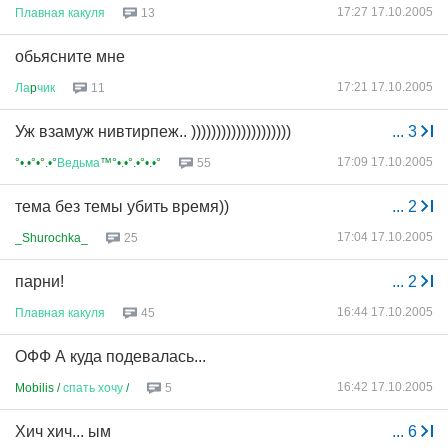
17:27 17.10.2005
Плавная
какуля
13
обьясните мне
17:21 17.10.2005
Ла
p
чик
11
Уж взамуж нивтирпеж.. ))))))))))))))))))))
...
3
17:09 17.10.2005
°•.•°•°.•°
Ведьма
™°•.•°.•°•.•°
55
тема без темы убить время))
...
2
17:04 17.10.2005
_Shurochka_
25
парни!
...
2
16:44 17.10.2005
Плавная
какуля
45
ОФФ А куда подевалась...
16:42 17.10.2005
Mobilis /
спать
хочу
/
5
Хич хич... ым
...
6