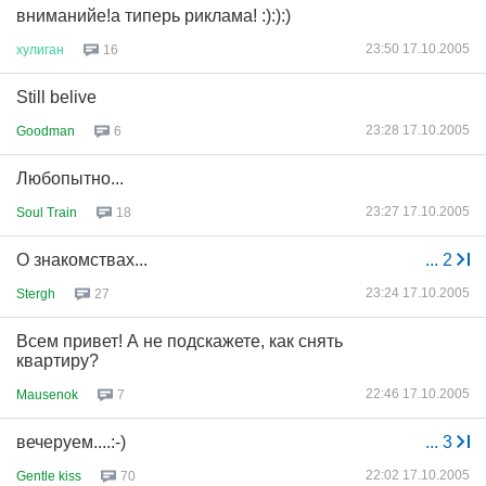
вниманийе!а типерь риклама! :):):)
23:50 17.10.2005
хулиган
16
Still belive
23:28 17.10.2005
Goodman
6
Любопытно...
23:27 17.10.2005
Soul Train
18
О знакомствах...
...
2
23:24 17.10.2005
Stergh
27
Всем привет! А не подскажете, как снять
квартиру?
22:46 17.10.2005
Mausenok
7
вечеруем....:-)
...
3
22:02 17.10.2005
Gentle kiss
70