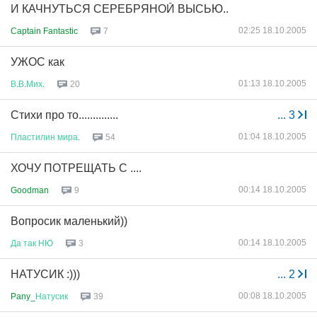
И КАЧНУТЬСЯ СЕРЕБРЯНОЙ ВЫСЬЮ..
02:25 18.10.2005
Captain Fantastic
7
УЖОС как
01:13 18.10.2005
В
.
В
.
Мих
.
20
Стихи про то..............
...
3
01:04 18.10.2005
Пластилин
мира
.
54
ХОЧУ ПОТРЕЩАТЬ С ....
00:14 18.10.2005
Goodman
9
Вопросик маленький))
00:14 18.10.2005
Да
так
НЮ
3
НАТУСИК :)))
...
2
00:08 18.10.2005
Pany_
Натусик
39