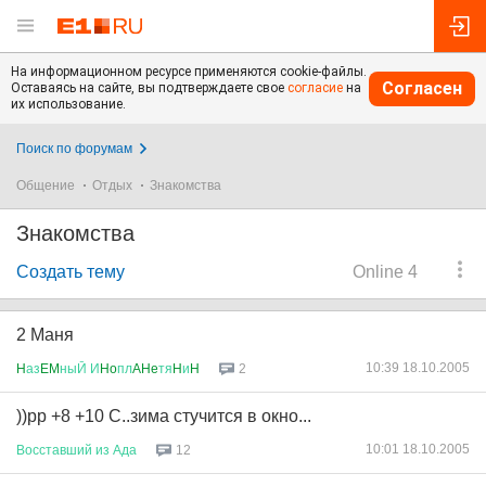
На информационном ресурсе применяются cookie-файлы.
Согласен
Оставаясь на сайте, вы подтверждаете свое
согласие
на
их использование.
Поиск по форумам
Общение
Отдых
Знакомства
Знакомства
Создать тему
Online 4
2 Маня
10:39 18.10.2005
H
аз
EM
ныЙ
И
Ho
пл
AHe
тя
H
и
H
2
))рр +8 +10 С..зима стучится в окно...
10:01 18.10.2005
Восставший
из
Ада
12