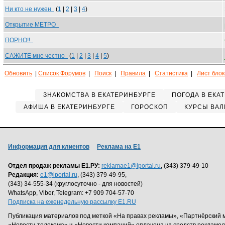
Ни кто не нужен
(
1
|
2
|
3
|
4
)
Открытие МЕТРО
ПОРНО!!
САЖИТЕ мне честно
(
1
|
2
|
3
|
4
|
5
)
Обновить
|
Список Форумов
|
Поиск
|
Правила
|
Статистика
|
Лист бло
ЗНАКОМСТВА В ЕКАТЕРИНБУРГЕ
ПОГОДА В ЕКА
АФИША В ЕКАТЕРИНБУРГЕ
ГОРОСКОП
КУРСЫ ВАЛ
Информация для клиентов
Реклама на Е1
Отдел продаж рекламы Е1.РУ:
reklamae1@iportal.ru
, (343) 379-49-10
Редакция:
e1@iportal.ru
, (343) 379-49-95,
(343) 34-555-34 (круглосуточно - для новостей)
WhatsApp, Viber, Telegram: +7 909 704-57-70
Подписка на еженедельную рассылку E1.RU
Публикация материалов под меткой «На правах рекламы», «Партнёрский 