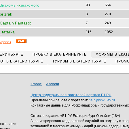
Знакомый
-
знакомого
93
654
prizrak
3
270
Captain Fantastic
7
249
_tatarka
116
1052
кировок
|
ТЕРИНБУРГЕ
ПРОБКИ В ЕКАТЕРИНБУРГЕ
ФОРУМЫ В ЕКАТ
ЮТ В ЕКАТЕРИНБУРГЕ
ТУРИЗМ В ЕКАТЕРИНБУРГЕ
ПРОМО
iPhone
Android
Центр поддержки пользователей портала E1.RU
Проблемы при работе с порталом:
help@shkulev.ru
Контактные данные для Роскомнадзора и государственных
Сетевое издание «Е1.РУ Екатеринбург Онлайн» (18+)
Зарегистрировано Федеральной службой по надзору в сф
материал»,
технологий и массовых коммуникаций (Роскомнадзор) Свид