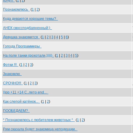
хочу!!!
(
1
|
2
)
Познакомлюсь
(
1
|
2
)
Куда деваются хорошие темы?
АНЕК своссподбаяненный:)
Девушка знакомится
(
1
|
2
|
3
|
4
|
5
|
6
)
Гопода Программеры
На поле танки грохотали,)))))
(
1
|
2
|
3
|
4
|
5
)
Фотки !!!
(
1
|
2
|
3
)
Знакомлю
СРОЧНО!!!
(
1
|
2
|
3
)
))рр +11 +14 С..лето end...
Как слепой катёнок...
(
1
|
2
)
ПООБЕДАЕМ?
* Познакомлюсь с любителем животных *
(
1
|
2
)
Рим сказала будет знакомица неподеццки.