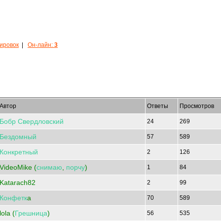
кировок
|
Он-лайн:
3
Автор
Ответы
Просмотров
Бобр
Свердловский
24
269
Бездомный
57
589
Конкретный
2
126
VideoMike (
снимаю
,
порчу
)
1
84
Katarach82
2
99
Конфетк
a
70
589
lola (
Грешница
)
56
535