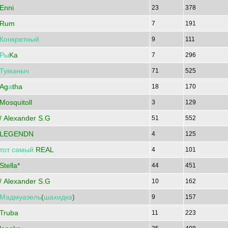
Enni
23
378
Rum
7
191
Конкретный
9
111
Ры
Ka
7
296
Туманыч
71
525
Ag
а
tha
18
170
Mosquitoll
3
129
/ Alexander S.G
51
552
LEGENDN
4
125
тот
самый
REAL
4
101
Stella*
44
451
/ Alexander S.G
10
162
Мадмуазель
(
шахидка
)
9
157
Truba
11
223