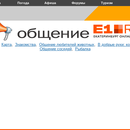
а
Погода
Афиша
Форумы
Туризм
Карта
Знакомства
Общение любителей животных
В добрые руки: к
:
,
,
,
Общение соседей
Рыбалка
,