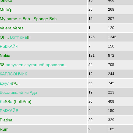
leneke
25
408
Moto'p
25
268
My name is Bob...Sponge Bob
15
207
Valera Veres
1
120
O! ...
Вотт
она
!!!
125
1346
РЫЖАЙЯ
7
150
Nokia:
121
872
38
папугаев
спутанной
проволок
...
54
705
КАРЛСОНЧИК
12
244
Джули
@...
66
745
Восставший
из
Ада
19
223
Ли
SS
а
(LolliPop)
26
409
РЫЖАЙЯ
9
150
Platina
30
329
Rum
9
185