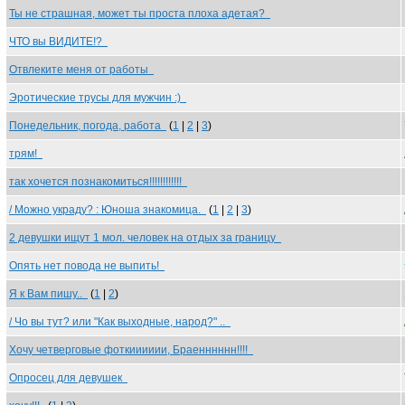
Ты не страшная, может ты проста плоха адетая?
ЧТО вы ВИДИТЕ!?
Отвлеките меня от работы
Эротические трусы для мужчин :)
Понедельник, погода, работа
(
1
|
2
|
3
)
трям!
так хочется познакомиться!!!!!!!!!!!!
/ Можно украду? : Юноша знакомица.
(
1
|
2
|
3
)
2 девушки ищут 1 мол. человек на отдых за границу
Опять нет повода не выпить!
Я к Вам пишу..
(
1
|
2
)
/ Чо вы тут? или "Как выходные, народ?" ..
Хочу четверговые фоткииииии, Браенннннн!!!!
Опросец для девушек