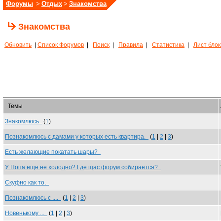
Форумы
>
Отдых
>
Знакомства
Знакомства
Обновить
|
Список Форумов
|
Поиск
|
Правила
|
Статистика
|
Лист бло
Темы
Знакомлюсь
(
1
)
Познакомлюсь с дамами у которых есть квартира.
(
1
|
2
|
3
)
Есть желающие покатать шары?
У Попа еще не холодно? Где щас форум собирается?
Скуфно как то.
Познакомлюсь с ....
(
1
|
2
|
3
)
Новенькому ...
(
1
|
2
|
3
)