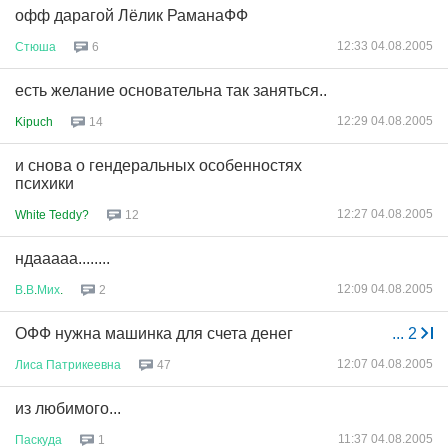
офф дарагой Лёлик РаманаФФ
12:33 04.08.2005
Стюша
6
есть желание основательна так заняться..
12:29 04.08.2005
Kipuch
14
и снова о гендеральных особенностях
психики
12:27 04.08.2005
White Teddy?
12
ндааааа........
12:09 04.08.2005
В
.
В
.
Мих
.
2
ОФФ нужна машинка для счета денег
...
2
12:07 04.08.2005
Лиса
Патрикеевна
47
из любимого...
11:37 04.08.2005
Паскуда
1