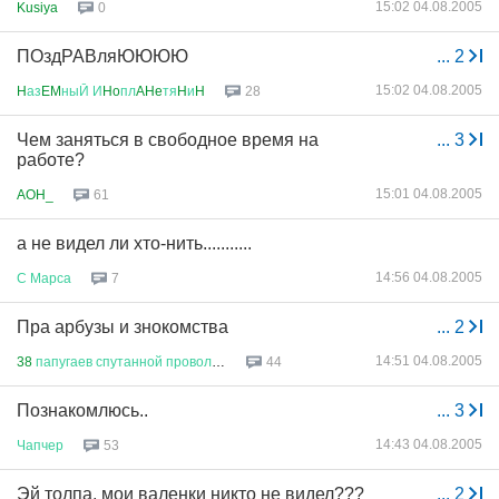
15:02 04.08.2005
Kusiya
0
ПОздРАВляЮЮЮЮ
...
2
15:02 04.08.2005
H
аз
EM
ныЙ
И
Ho
пл
AHe
тя
H
и
H
28
Чем заняться в свободное время на
...
3
работе?
15:01 04.08.2005
AOH_
61
а не видел ли хто-нить...........
14:56 04.08.2005
С
Марса
7
Пра арбузы и знокомства
...
2
14:51 04.08.2005
38
папугаев
спутанной
проволок
...
44
Познакомлюсь..
...
3
14:43 04.08.2005
Чапчер
53
Эй толпа, мои валенки никто не видел???
...
2