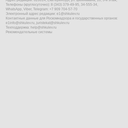
Адрес редакции: 620014, Екатеринбург, ул. Шейнкмана, 10, 3-й этаж,
Телефоны (круглосуточно): 8 (343) 379-49-95, 34-555-34,
WhatsApp, Viber, Telegram: +7 909 704-57-70
Электронный адрес редакции:
e1@shkulev.ru
Контактные данные для Роскомнадзора и государственных органов:
e1info@shkulev.ru
,
juristekat@shkulev.ru
Техподдержка:
help@shkulev.ru
Рекомендательные системы