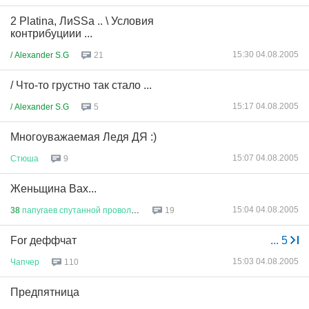
2 Platina, ЛиSSа .. \ Условия
контрибуциии ...
15:30 04.08.2005
/ Alexander S.G
21
/ Что-то грустно так стало ...
15:17 04.08.2005
/ Alexander S.G
5
Многоуважаемая Ледя ДЯ :)
15:07 04.08.2005
Стюша
9
Женьщина Вах...
15:04 04.08.2005
38
папугаев
спутанной
проволок
...
19
For деффчат
...
5
15:03 04.08.2005
Чапчер
110
Предпятница