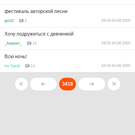
фестиваль авторской песни
09:43 04.08.2005
gin32
0
Хочу подружиться с девченкой
09:05 04.08.2005
_Asassin_
24
Всю ночь!
04:43 04.08.2005
Не
Такой
14
3418