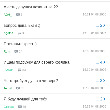
А есть девушки незанятые ??
16:31 04.08.2005
AOH_
5
вопрос девачькам :)
...
2
16:10 04.08.2005
Ag
а
tha
38
Поставьте крест :)
16:03 04.08.2005
Rum
14
Ищем подружку для своего хозяина.
...
4
15:39 04.08.2005
Чучуло
83
Чего требует душа в четверг?
...
3
15:35 04.08.2005
Terri®
51
Я буду лучшей для тебя...
...
2
15:32 04.08.2005
Стюша
35