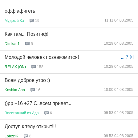
офф афигеть
11:11 04.08.2005
Мудрый
Ка
19
Как там... Позитиф!
10:29 04.08.2005
Dimkan1
5
Молодой человек познакомится!
...
7
10:28 04.08.2005
RELAX (ON)
158
Всем доброе утро :)
10:00 04.08.2005
Koshka Ann
16
))рр +16 +27 С..всем привет...
09:53 04.08.2005
Восставший
из
Ада
6
Доступ к телу открыт!!!
09:53 04.08.2005
LobzziK
8