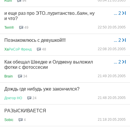
00:04 21.05.2005
Rum
94
и еще раз про ЭТО..пуританство..баян, ну
...
2
и что?
22:50 20.05.2005
Terri®
49
Познакомлюсь с девушкой!!!
...
2
22:08 20.05.2005
Xa
РиСоР
Френд
48
Как обещал Шведке и Олдмену выложил
...
2
фотки с фотоссесии
21:49 20.05.2005
Brain
34
Дождь где нибудь уже закончился?
21:48 20.05.2005
Доктор
НО
24
РАЗЫСКИВАЕТСЯ
21:18 20.05.2005
Sobic
4