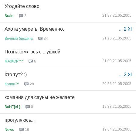
Угодайте слово
21:37 21.05.2005
Brain
2
Ахота умереть. Временно.
...
2
21:25 21.05.2005
Вечный
бродяга
34
Познакомлюсь с ...ушкой
21:09 21.05.2005
МАЖОР
***
6
Кто тут? :)
...
2
20:56 21.05.2005
Колян
™
28
комания для сауны не желаете
19:38 21.05.2005
BuHT[eL]
0
прогуляюсь...
19:34 21.05.2005
News
16