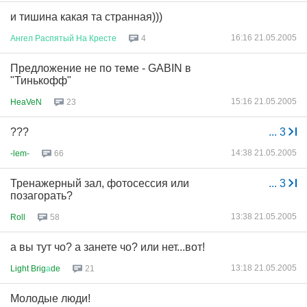
и тишина какая та странная)))
16:16 21.05.2005
Ангел
Распятый
На
Кресте
4
Предложение не по теме - GABIN в
"Тинькофф"
15:16 21.05.2005
HeaVeN
23
???
...
3
14:38 21.05.2005
-lem-
66
Тренажерный зал, фотосессия или
...
3
позагорать?
13:38 21.05.2005
Roll
58
а вы тут чо? а занете чо? или нет...вот!
13:18 21.05.2005
Light Brig
а
de
21
Молодые люди!