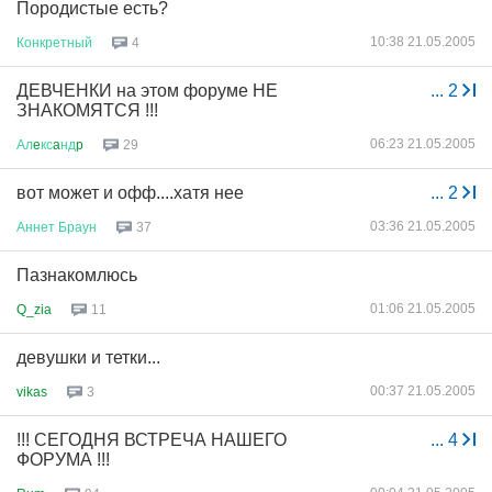
Породистые есть?
10:38 21.05.2005
Конкретный
4
ДЕВЧЕНКИ на этом форуме НЕ
...
2
ЗНАКОМЯТСЯ !!!
06:23 21.05.2005
Ал
e
кс
a
нд
p
29
вот может и офф....хатя нее
...
2
03:36 21.05.2005
Аннет
Браун
37
Пазнакомлюсь
01:06 21.05.2005
Q_zia
11
девушки и тетки...
00:37 21.05.2005
vikas
3
!!! СЕГОДНЯ ВСТРЕЧА НАШЕГО
...
4
ФОРУМА !!!