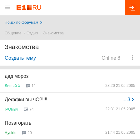
Поиск по форумам
Общение
Отдых
Знакомства
Знакомства
Создать тему
Online 8
дед мороз
23:20 21.05.2005
Леший
Х
11
Деффки вы чО?!!!!
...
3
22:31 21.05.2005
!
РОмыч
74
Позагорать
21:44 21.05.2005
Hystric
20