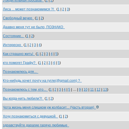
Убедительная просьба!
(
1
|
2
)
Лиса ... может познакомимся ?!
(
1
|
2
|
3
)
Свободный вечер
(
1
|
2
)
Даавно меня тут не было, ПОЗНАКО
Состояние..
(
1
|
2
)
Интересно
(
1
|
2
|
3
|
4
)
Как страшно жить!
(
1
|
2
|
3
|
4
|
5
)
кто помогет Графу?
(
1
|
2
|
3
|
4
|
5
)
Познакомлюсь для...
Кто-нибудь хочет почту на гугле(@gmail.com) ?
Познакомлюсь с тем, кто...
(
1
|
2
|
3
|
4
|
5
| .... |
9
|
10
|
11
|
12
|
13
)
Вы когда-нить любили?!
(
1
|
2
)
Чота жизнь меня слишком уж колбасит... (Часть вторая)
Хочу познакомиться с девушкой.
(
1
|
2
)
здравствуйте дарагие гарячо любимые