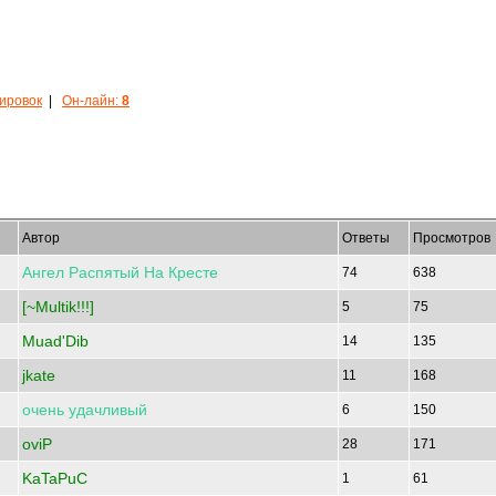
кировок
|
Он-лайн:
8
Автор
Ответы
Просмотров
Ангел
Распятый
На
Кресте
74
638
[~Multik!!!]
5
75
Muad'Dib
14
135
jkate
11
168
очень
удачливый
6
150
oviP
28
171
KaTaPuC
1
61