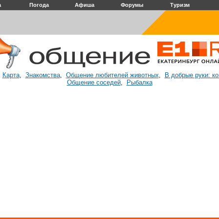
а
Погода
Афиша
Форумы
Туризм
Карта
Знакомства
Общение любителей животных
В добрые руки: к
:
,
,
,
Общение соседей
Рыбалка
,