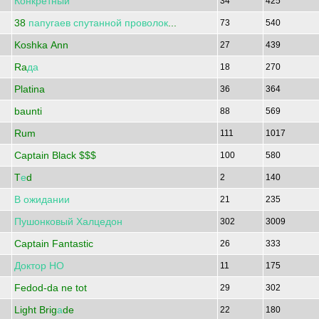
Конкретный
34
425
38
папугаев
спутанной
проволок
...
73
540
Koshka Ann
27
439
Ra
да
18
270
Platina
36
364
baunti
88
569
Rum
111
1017
Captain Black $$$
100
580
T
е
d
2
140
В
ожидании
21
235
Пушонковый
Халцедон
302
3009
Captain Fantastic
26
333
Доктор
НО
11
175
Fedod-da ne tot
29
302
Light Brig
а
de
22
180