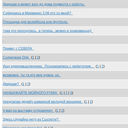
Девушки а может кого до дома подвезти с работы
Собираюсь в Мармарис 3.06 кто со мной?
Площадка для волейбола или футбола
тока что проснулась...а теперь...можно и знакомицца))
Привет с СЕВЕРА
Солнечная Оля
(
1
|
2
)
Ищу единомышленника...Познакомлюсь с любителем...
(
1
|
2
)
возможно, ты та кто мне нужна, но
Девушки?
(
1
|
2
)
НИАБИЖАЙТЕ МОЙНОГО РУМА!
(
1
|
2
|
3
)
предлагаю дружбу шикарной молодой женщине
(
1
|
2
)
4 мая,на выставку отправляют
(
1
|
2
)
Здесь случайно нету из Сысерти?