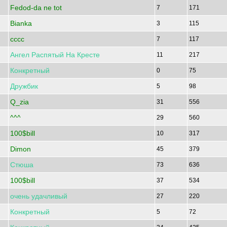
Fedod-da ne tot
7
171
Bianka
3
115
cccc
7
117
Ангел
Распятый
На
Кресте
11
217
Конкретный
0
75
Дружбик
5
98
Q_zia
31
556
^^^
29
560
100$bill
10
317
Dimon
45
379
Стюша
73
636
100$bill
37
534
очень
удачливый
27
220
Конкретный
5
72