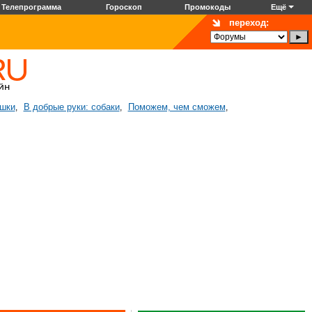
Телепрограмма
Гороскоп
Промокоды
Ещё
переход:
ошки
В добрые руки: собаки
Поможем, чем сможем
,
,
,