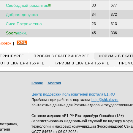
Свободный
романтик
!!!
33
677
Добрая
девушка
34
372
Лиса
Патрикеевна
23
313
Soom
ерки
.
45
336
кировок
|
ТЕРИНБУРГЕ
ПРОБКИ В ЕКАТЕРИНБУРГЕ
ФОРУМЫ В ЕКАТ
ЮТ В ЕКАТЕРИНБУРГЕ
ТУРИЗМ В ЕКАТЕРИНБУРГЕ
ПРОМО
iPhone
Android
Центр поддержки пользователей портала E1.RU
Проблемы при работе с порталом:
help@shkulev.ru
Контактные данные для Роскомнадзора и государственных
Сетевое издание «Е1.РУ Екатеринбург Онлайн» (18+)
Зарегистрировано Федеральной службой по надзору в сф
материал»,
технологий и массовых коммуникаций (Роскомнадзор) Свид
дателя
ФС77-84675 от 06.02.2023 г.