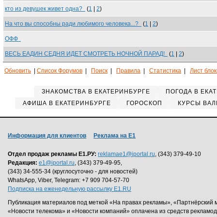
кто из девушек живет одна?
(
1
|
2
)
На что вы способны ради любимого человека...?
(
1
|
2
)
ОФФ
ВЕСЬ ЕАДИН СЕДНЯ ИДЕТ СМОТРЕТЬ НОЧНОЙ ПАРАД!
(
1
|
2
)
Обновить
|
Список Форумов
|
Поиск
|
Правила
|
Статистика
|
Лист бло
ЗНАКОМСТВА В ЕКАТЕРИНБУРГЕ
ПОГОДА В ЕКА
АФИША В ЕКАТЕРИНБУРГЕ
ГОРОСКОП
КУРСЫ ВАЛ
Информация для клиентов
Реклама на Е1
Отдел продаж рекламы Е1.РУ:
reklamae1@iportal.ru
, (343) 379-49-10
Редакция:
e1@iportal.ru
, (343) 379-49-95,
(343) 34-555-34 (круглосуточно - для новостей)
WhatsApp, Viber, Telegram: +7 909 704-57-70
Подписка на еженедельную рассылку E1.RU
Публикация материалов под меткой «На правах рекламы», «Партнёрский 
«Новости телекома» и «Новости компаний» оплачена из средств рекламо