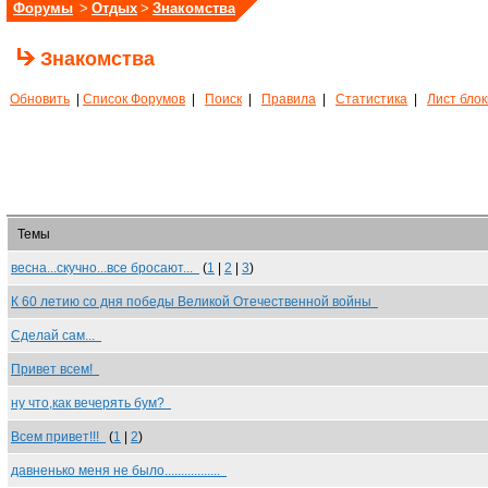
Форумы
>
Отдых
>
Знакомства
Знакомства
Обновить
|
Список Форумов
|
Поиск
|
Правила
|
Статистика
|
Лист бло
Темы
весна...скучно...все бросают...
(
1
|
2
|
3
)
К 60 летию со дня победы Великой Отечественной войны
Сделай сам...
Привет всем!
ну что,как вечерять бум?
Всем привет!!!
(
1
|
2
)
давненько меня не было.................