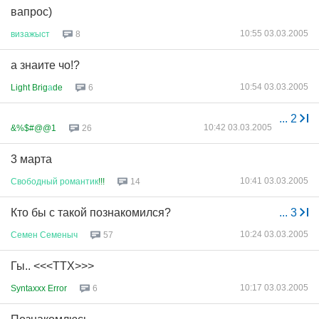
вапрос)
10:55 03.03.2005
визажыст
8
а знаите чо!?
10:54 03.03.2005
Light Brig
а
de
6
...
2
10:42 03.03.2005
&%$#@@1
26
3 марта
10:41 03.03.2005
Свободный
романтик
!!!
14
Кто бы с такой познакомился?
...
3
10:24 03.03.2005
Семен
Семеныч
57
Гы.. <<<ТТХ>>>
10:17 03.03.2005
Syntaxxx Error
6