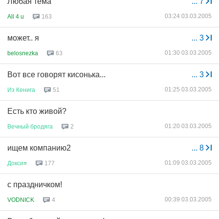
Любая тема
...
7
03:24 03.03.2005
All 4 u
163
может.. я
...
3
01:30 03.03.2005
belosnezka
63
Вот все говорят кисонька...
...
3
01:25 03.03.2005
Из
Кенига
51
Есть кто живой?
01:20 03.03.2005
Вечный
бродяга
2
ищем компанию2
...
8
01:09 03.03.2005
Докси
=
177
с праздничком!
00:39 03.03.2005
VODNICK
4