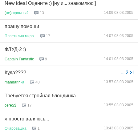
New idea! Оцените :) [ну и... знакомлюс!]
14:09 03.03.2005
(
не
)
скромный
13
прашу помощи
14:07 03.03.2005
Пластилин
мира
.
17
ФЛУД-2 :)
14:01 03.03.2005
Captain Fantastic
9
Куда????
...
2
13:57 03.03.2005
mandarin
ка
40
Требуется стройная блондинка.
13:55 03.03.2005
cere$$
17
я просто валяюсь...
13:43 03.03.2005
Очаровашка
1