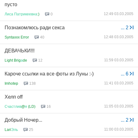
пусто
12:49 03.03.2005
Лиса
Патрикеевна
:)
0
Познакомлюсь ради секса
...
2
12:48 03.03.2005
Syntaxxx Error
40
ДЕВАЧЬКИ!!!
11:59 03.03.2005
Light Brig
а
de
12
Кароче ссылки на все фоты из Луны :-)
...
6
11:41 03.03.2005
Imhotep
138
Хелп off
11:05 03.03.2005
Счастлив
@
я
(LD)
16
Добрый Ночер...
...
2
11:00 03.03.2005
Lari
Эль
25