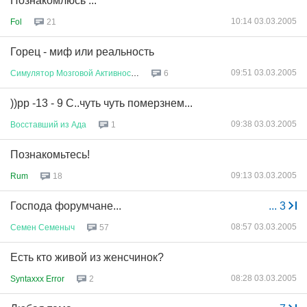
Познакомлюсь ...
10:14 03.03.2005
Fol
21
Горец - миф или реальность
09:51 03.03.2005
Симулятор
Мозговой
Активности
6
))рр -13 - 9 С..чуть чуть померзнем...
09:38 03.03.2005
Восставший
из
Ада
1
Познакомьтесь!
09:13 03.03.2005
Rum
18
Господа форумчане...
...
3
08:57 03.03.2005
Семен
Семеныч
57
Есть кто живой из женсчинок?
08:28 03.03.2005
Syntaxxx Error
2