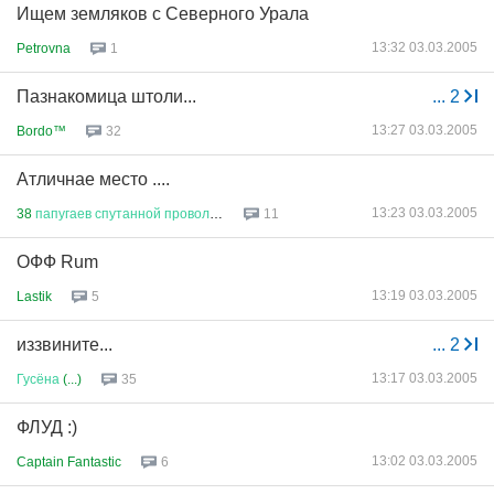
Ищем земляков с Северного Урала
13:32 03.03.2005
Petrovna
1
Пазнакомица штоли...
...
2
13:27 03.03.2005
Bordo™
32
Атличнае место ....
13:23 03.03.2005
38
папугаев
спутанной
проволок
...
11
ОФФ Rum
13:19 03.03.2005
Lastik
5
иззвините...
...
2
13:17 03.03.2005
Гусёна
(...)
35
ФЛУД :)
13:02 03.03.2005
Captain Fantastic
6