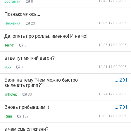
19:43 17.02.2005
ростаман
8
Познакомлюсь...
19:06 17.02.2005
Нескения
23
Да, опять про роллы, именно! И не чо!
18:36 17.02.2005
Terri®
6
а где тут мягкий вагон?
18:31 17.02.2005
м
66
7
Баян на тему "Чем можно быстро
...
2
вылечить грипп?"
18:24 17.02.2005
Imhotep
33
Вновь прибывшим :)
...
7
18:09 17.02.2005
Rum
157
в чем смысл жизни?