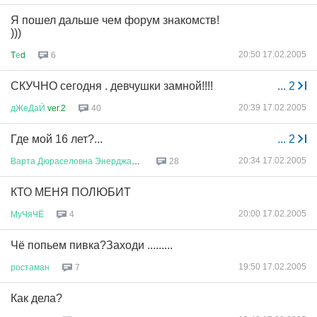
Я пошел дальше чем форум знакомств!
)))
20:50 17.02.2005
T
е
d
6
СКУЧНО сегодня . девчушки замной!!!!
...
2
20:39 17.02.2005
дЖеДаЙ
ver.2
40
Где мой 16 лет?...
...
2
20:34 17.02.2005
Варта
Дюраселовна
Энерджайзер
28
КТО МЕНЯ ПОЛЮБИТ
20:00 17.02.2005
МуЧяЧЁ
4
Чё попьем пивка?Заходи .........
19:50 17.02.2005
ростаман
7
Как дела?