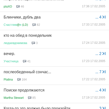
17:36 17.02.2005
plaXO
46
Блинчики, дубль два
...
4
17:33 17.02.2005
Счастлив
@
я
(LD)
82
кто на обед в понедельник
17:24 17.02.2005
людаевдокимова
3
вечер.
...
2
17:23 17.02.2005
Участница
41
послеобеденный сончас...
...
7
17:22 17.02.2005
Platina
164
Поиски продолжаются
...
4
17:19 17.02.2005
Martha Stewart
85
Когда-то это должно было произойти
...
3