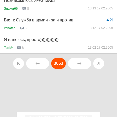
Познакомлюсь УРАЛМАШ
13:13 17.02.2005
Snaker66
8
Баян: Служба в армии - за и против
...
4
13:12 17.02.2005
Imhotep
85
Я валяюсь, просто))))))))))))))
13:02 17.02.2005
Terri®
8
3653