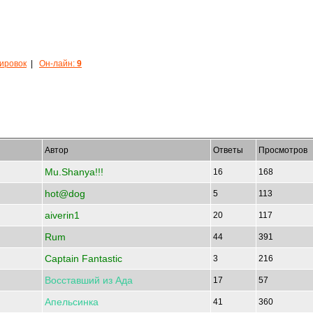
кировок
|
Он-лайн:
9
Автор
Ответы
Просмотров
Mu.Shanya!!!
16
168
hot@dog
5
113
aiverin1
20
117
Rum
44
391
Captain Fantastic
3
216
Восставший
из
Ада
17
57
Апельсинка
41
360