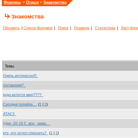
Форумы
>
Отдых
>
Знакомства
Знакомства
Обновить
|
Список Форумов
|
Поиск
|
Правила
|
Статистика
|
Лист бло
Темы
Очень интересно!!!
поговорим?
куда катится мир????
Сегодня погибла...
(
1
|
2
)
АТАС!!
)))рр -20-18 С..все , зима...
кто, что хотел спросить?
(
1
|
2
)