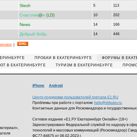
Stesh
5
113
Счастлив
@
я
(LD)
10
202
News
14
166
Добрый
бобр
.
14
446
кировок
|
ТЕРИНБУРГЕ
ПРОБКИ В ЕКАТЕРИНБУРГЕ
ФОРУМЫ В ЕКАТ
ЮТ В ЕКАТЕРИНБУРГЕ
ТУРИЗМ В ЕКАТЕРИНБУРГЕ
ПРОМО
iPhone
Android
Центр поддержки пользователей портала E1.RU
Проблемы при работе с порталом:
help@shkulev.ru
Контактные данные для Роскомнадзора и государственных
Сетевое издание «Е1.РУ Екатеринбург Онлайн» (18+)
Зарегистрировано Федеральной службой по надзору в сф
материал»,
технологий и массовых коммуникаций (Роскомнадзор) Свид
дателя
ФС77-84675 от 06.02.2023 г.