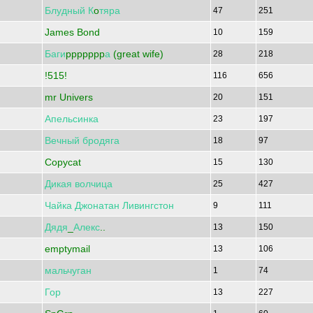
Блудный
К
o
тяра
47
251
James Bond
10
159
Баги
ppppppp
а
(great wife)
28
218
!515!
116
656
mr Univers
20
151
Апельсинка
23
197
Вечный
бродяга
18
97
Copycat
15
130
Дикая
волчица
25
427
Чайка
Джонатан
Ливингстон
9
111
Дядя
_
Алекс
..
13
150
emptymail
13
106
мальчуган
1
74
Гор
13
227