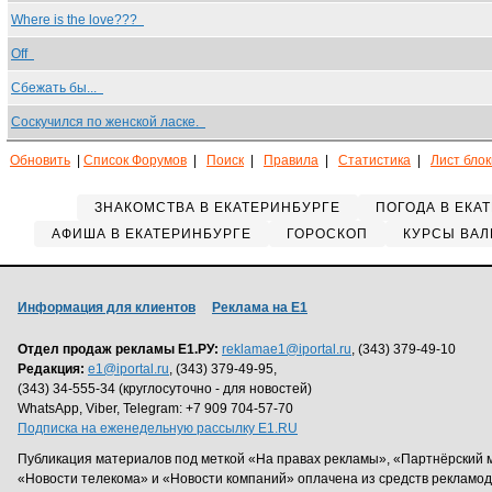
Where is the love???
Off
Сбежать бы...
Соскучился по женской ласке.
Обновить
|
Список Форумов
|
Поиск
|
Правила
|
Статистика
|
Лист бло
ЗНАКОМСТВА В ЕКАТЕРИНБУРГЕ
ПОГОДА В ЕКА
АФИША В ЕКАТЕРИНБУРГЕ
ГОРОСКОП
КУРСЫ ВАЛ
Информация для клиентов
Реклама на Е1
Отдел продаж рекламы Е1.РУ:
reklamae1@iportal.ru
, (343) 379-49-10
Редакция:
e1@iportal.ru
, (343) 379-49-95,
(343) 34-555-34 (круглосуточно - для новостей)
WhatsApp, Viber, Telegram: +7 909 704-57-70
Подписка на еженедельную рассылку E1.RU
Публикация материалов под меткой «На правах рекламы», «Партнёрский 
«Новости телекома» и «Новости компаний» оплачена из средств рекламо