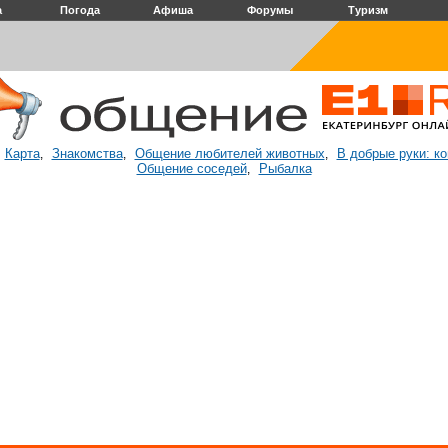
а
Погода
Афиша
Форумы
Туризм
Карта
Знакомства
Общение любителей животных
В добрые руки: к
:
,
,
,
Общение соседей
Рыбалка
,