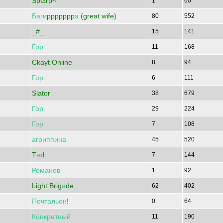
SpGrp~
1
60
Баги
ppppppp
а
(great wife)
80
552
_#_
15
141
Гор
11
168
Ckayt Online
8
94
Гор
6
111
Slator
38
679
Гор
29
224
Гор
7
108
агриппина
45
520
T
е
d
7
144
Романов
1
92
Light Brig
а
de
62
402
Почтальон
!
0
64
Конкретный
11
190