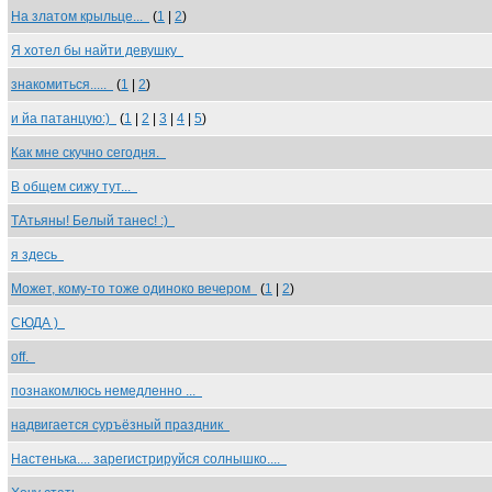
На златом крыльце...
(
1
|
2
)
Я хотел бы найти девушку
знакомиться.....
(
1
|
2
)
и йа патанцую:)
(
1
|
2
|
3
|
4
|
5
)
Как мне скучно сегодня.
В общем сижу тут...
ТАтьяны! Белый танес! :)
я здесь
Может, кому-то тоже одиноко вечером
(
1
|
2
)
СЮДА )
off.
познакомлюсь немедленно ...
надвигается суръёзный праздник
Настенька.... зарегистрируйся солнышко....