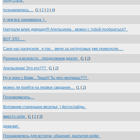
Хочу стать
познакомлюсь....
(
1
|
2
|
3
|
4
)
А чем все занимаюца :)
Напугали млин девушку!!!! Апельсинка... можно с тобой пообщаться?
ВОТ ЭТО.....
Саня нас раскусили.. я пас... меня за цитрусовых уже прикололи....
Разница в возрасте....продолжаем диалог
(
1
|
2
)
Апельсинка! Это кто???
(
1
|
2
)
Ну и хрен с Вами... Тиша!!! Ты чего молчишь???
можно ли прийти на первое свидание...
(
1
|
2
)
Познакомьтесь...
Вспомним старенькое веселье :) фотослайды
вместо себя
(
1
|
2
|
3
)
девачки!
Познакомлюсь для встречи, общения, распития кофе