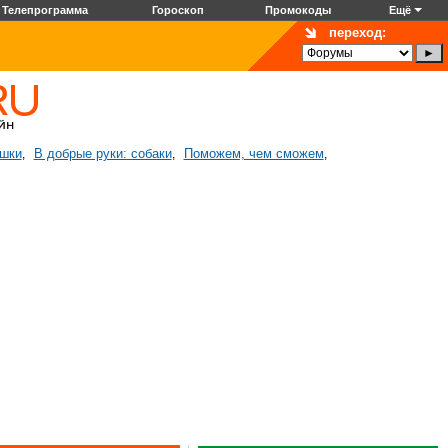
Телепрограмма
Гороскоп
Промокоды
Ещё
переход:
ошки
В добрые руки: собаки
Поможем, чем сможем
,
,
,