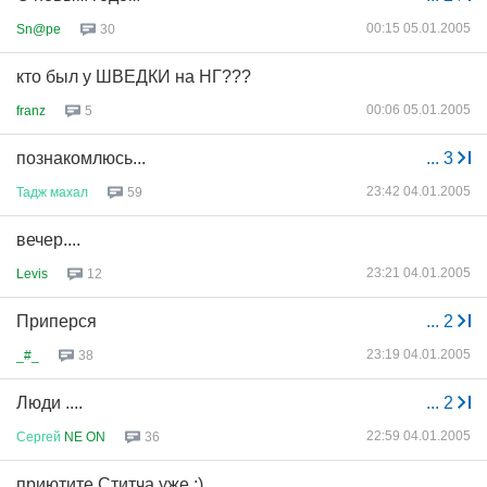
00:15 05.01.2005
Sn@pe
30
кто был у ШВЕДКИ на НГ???
00:06 05.01.2005
franz
5
познакомлюсь...
...
3
23:42 04.01.2005
Тадж
махал
59
вечер....
23:21 04.01.2005
Levis
12
Приперся
...
2
23:19 04.01.2005
_#_
38
Люди ....
...
2
22:59 04.01.2005
Сергей
NE ON
36
приютите Ститча уже :)