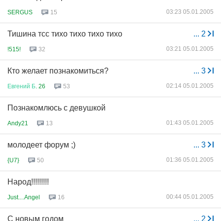
03:23 05.01.2005
SERGUS
15
Тишина тсс тихо тихо тихо тихо
...
2
03:21 05.01.2005
!515!
32
Кто желает познакомиться?
...
3
02:14 05.01.2005
Евгений
Б
. 26
53
Познакомлюсь с девушкой
01:43 05.01.2005
Andy21
13
молодеет форум ;)
...
3
01:36 05.01.2005
{U7}
50
Народ!!!!!!!!!
00:44 05.01.2005
Just....Angel
16
С новым годом
...
2