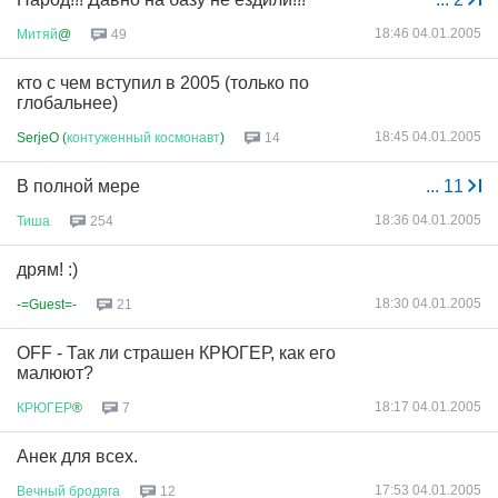
18:46 04.01.2005
Митяй
@
49
кто с чем вступил в 2005 (только по
глобальнее)
18:45 04.01.2005
SerjeO (
контуженный
космонавт
)
14
В полной мере
...
11
18:36 04.01.2005
Тиша
254
дрям! :)
18:30 04.01.2005
-=Guest=-
21
OFF - Так ли страшен КРЮГЕР, как его
малюют?
18:17 04.01.2005
КРЮГЕР
®
7
Анек для всех.
17:53 04.01.2005
Вечный
бродяга
12