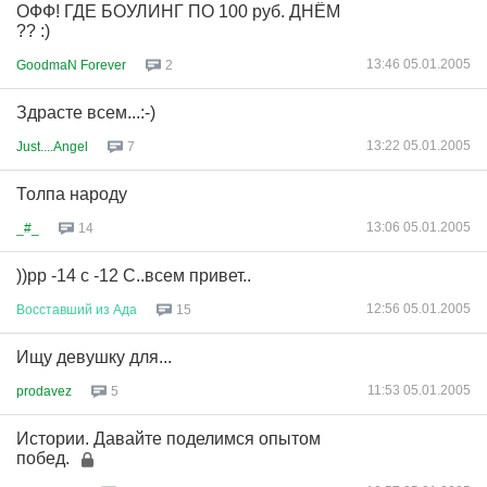
ОФФ! ГДЕ БОУЛИНГ ПО 100 руб. ДНЁМ
?? :)
13:46 05.01.2005
GoodmaN Forever
2
Здрасте всем...:-)
13:22 05.01.2005
Just....Angel
7
Толпа народу
13:06 05.01.2005
_#_
14
))рр -14 с -12 С..всем привет..
12:56 05.01.2005
Восставший
из
Ада
15
Ищу девушку для...
11:53 05.01.2005
prodavez
5
Истории. Давайте поделимся опытом
побед.