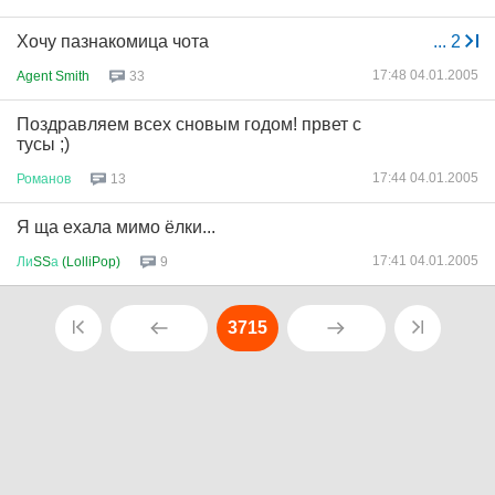
Хочу пазнакомица чота
...
2
17:48 04.01.2005
Agent Smith
33
Поздравляем всех сновым годом! првет с
тусы ;)
17:44 04.01.2005
Романов
13
Я ща ехала мимо ёлки...
17:41 04.01.2005
Ли
SS
а
(LolliPop)
9
3715