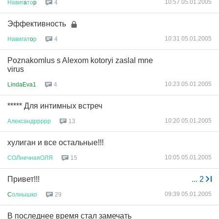
10:57 05.01.2005
Навиг
a
то
p
4
Эффективность
10:31 05.01.2005
Навигат
o
р
4
Poznakomlus s Alexom kotoryi zaslal mne
virus
10:23 05.01.2005
LindaEva1
4
***** Для интимных встреч
10:20 05.01.2005
Александррррр
13
хулиган и все остальные!!!
10:05 05.01.2005
СОЛнечнаяОЛЯ
15
Привет!!!
...
2
09:39 05.01.2005
C
олнышко
29
В последнее время стал замечать