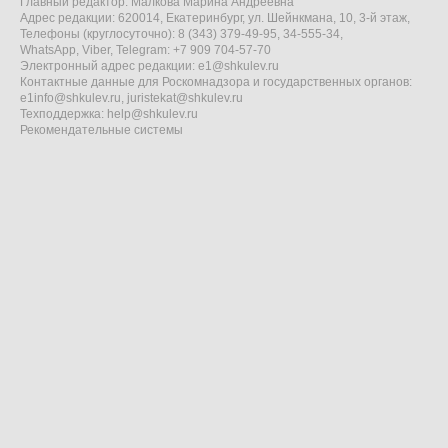
Главный редактор: Малкова Марина Андреевна
Адрес редакции: 620014, Екатеринбург, ул. Шейнкмана, 10, 3-й этаж,
Телефоны (круглосуточно): 8 (343) 379-49-95, 34-555-34,
WhatsApp, Viber, Telegram: +7 909 704-57-70
Электронный адрес редакции:
e1@shkulev.ru
Контактные данные для Роскомнадзора и государственных органов:
e1info@shkulev.ru
,
juristekat@shkulev.ru
Техподдержка:
help@shkulev.ru
Рекомендательные системы