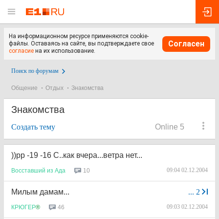
На информационном ресурсе применяются cookie-
Согласен
файлы. Оставаясь на сайте, вы подтверждаете свое
согласие
на их использование.
Поиск по форумам
Общение
Отдых
Знакомства
Знакомства
Создать тему
Online 5
))рр -19 -16 С..как вчера...ветра нет...
09:04 02.12.2004
10
Восставший
из
Ада
Милым дамам...
...
2
09:03 02.12.2004
46
КРЮГЕР
®