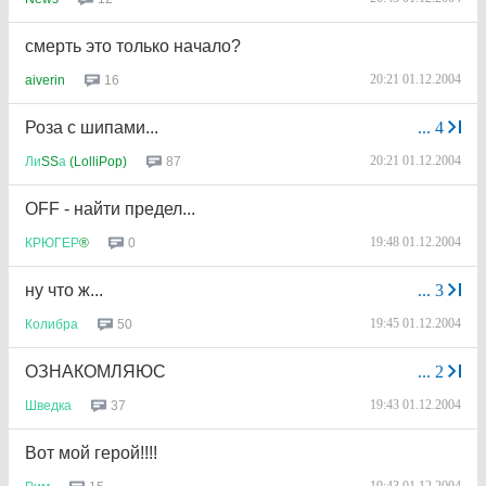
смерть это только начало?
20:21 01.12.2004
16
aiverin
Роза с шипами...
...
4
20:21 01.12.2004
87
Ли
SS
а
(LolliPop)
OFF - найти предел...
19:48 01.12.2004
0
КРЮГЕР
®
ну что ж...
...
3
19:45 01.12.2004
50
Колибра
ОЗНАКОМЛЯЮС
...
2
19:43 01.12.2004
37
Шведка
Вот мой герой!!!!