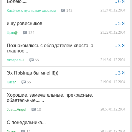
Болею.....
...
6
21:24 01.12.2004
142
Кисёнок
с
пушистым
хвостом
ищу ровесников
...
5
21:22 01.12.2004
124
Цып
@
Познакомлюсь с обладателем хвоста, а
...
3
главное...
21:18 01.12.2004
55
Акварель
!!
Эх ПрЫнца бы мне!!!!)))
...
3
21:00 01.12.2004
55
Киса
*
Хорошие, замечательные, прекрасные,
обаятельные.......
20:53 01.12.2004
13
Just....Angel
С понедельника...
20:43 01.12.2004
12
News