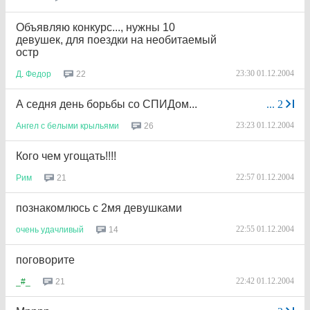
Объявляю конкурс..., нужны 10
девушек, для поездки на необитаемый
остр
23:30 01.12.2004
22
Д
.
Федор
А седня день борьбы со СПИДом...
...
2
23:23 01.12.2004
26
Ангел
с
белыми
крыльями
Кого чем угощать!!!!
22:57 01.12.2004
21
Рим
познакомлюсь с 2мя девушками
22:55 01.12.2004
14
очень
удачливый
поговорите
22:42 01.12.2004
21
_#_