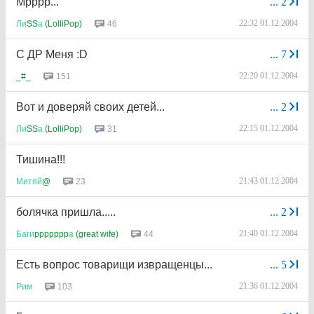
Мрррр...
...
2
22:32 01.12.2004
46
Ли
SS
а
(LolliPop)
C ДР Меня :D
...
7
22:20 01.12.2004
151
_#_
Вот и доверяй своих детей...
...
2
22:15 01.12.2004
31
Ли
SS
а
(LolliPop)
Тишина!!!
21:43 01.12.2004
23
Митяй
@
болячка пришла.....
...
2
21:40 01.12.2004
44
Баги
ppppppp
а
(great wife)
Есть вопрос товарищи извращенцы...
...
5
21:36 01.12.2004
103
Рим