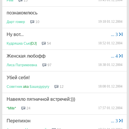
19:43 01.12.2004
15
Рим
познакомлюсь
19:18 01.12.2004
10
Дарт
гомер
Ну вот...
...
3
18:52 01.12.2004
54
Кудряшка
Сью
[DJ]
Женская любофф
...
4
18:38 01.12.2004
97
Лиса
Патрикеевна
Убей себя!
18:08 01.12.2004
12
Советник
aka
Башедуругу
Навеяло пятничной встречей:)))
17:57 01.12.2004
24
*Mite*
Перепихон
...
3