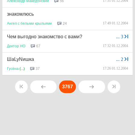
17:51 01.12.2004
56
Александр
Македонский
знакомлюсь
17:49 01.12.2004
24
Ангел
с
белыми
крыльями
Чем выгодно знакомство с вами?
...
3
17:32 01.12.2004
67
Доктор
НО
ШаLyNишка
...
2
17:26 01.12.2004
37
Гусёна
(...)
3767